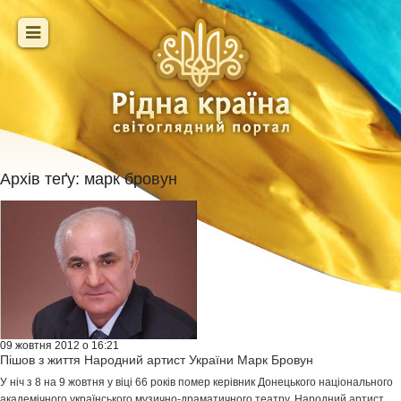
Архів теґу:
марк бровун
09 жовтня 2012 о 16:21
Пішов з життя Народний артист України Марк Бровун
У ніч з 8 на 9 жовтня у віці 66 років помер керівник Донецького національного
академічного українського музично-драматичного театру, Народний артист