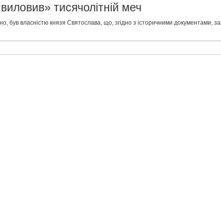
«виловив» тисячолітній меч
ірно, був власністю князя Святослава, що, згідно з історичними документами, за