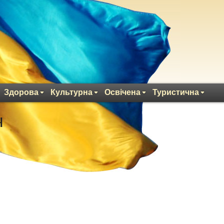
Здорова
Культурна
Освічена
Туристична
ч