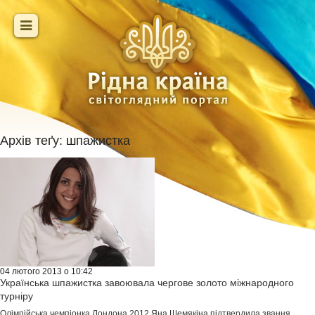
Архів теґу:
шпажистка
04 лютого 2013 о 10:42
Українська шпажистка завоювала чергове золото міжнародного
турніру
Олімпійська чемпіонка Лондона 2012 Яна Шемякіна підтвердила звання