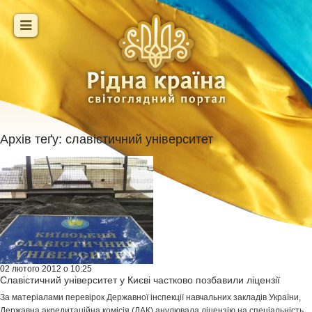
Архів теґу:
славістичний університет
02 лютого 2012 о 10:25
Славістичний університет у Києві частково позбавили ліцензії
За матеріалами перевірок Державної інспекції навчальних закладів України,
Державна акредитаційна комісія (ДАК) анулювала ліцензію на спеціальність