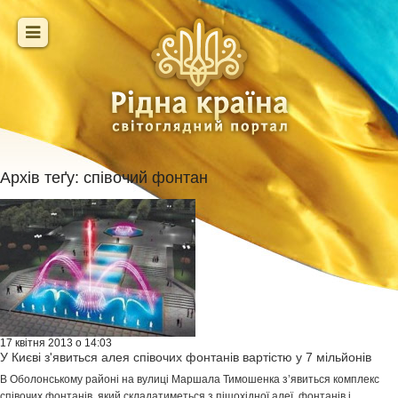
Архів теґу:
співочий фонтан
17 квітня 2013 о 14:03
У Києві з'явиться алея співочих фонтанів вартістю у 7 мільйонів
В Оболонському районі на вулиці Маршала Тимошенка з’явиться комплекс
співочих фонтанів, який складатиметься з пішохідної алеї, фонтанів і