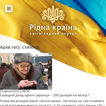
Архів теґу:
стипенді
15 квітня 2011 о 09:36
Середній дохід одного українця – 200 доларів на місяць?
Розрив між доходами бідних і багатих вражає, тим більше що товстосумами в
нашій країні можна вважати тільки 0,5—0,7% населення, тобто близько 230—