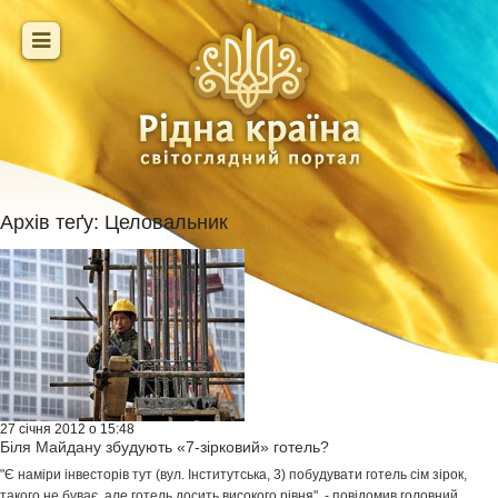
Архів теґу:
Целовальник
27 січня 2012 о 15:48
Біля Майдану збудують «7-зірковий» готель?
"Є наміри інвесторів тут (вул. Інститутська, 3) побудувати готель сім зірок,
такого не буває, але готель досить високого рівня", - повідомив головний