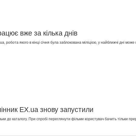
ацює вже за кілька днів
, робота якого в кінці січня була заблокована міліцією, у найближчі дні може
нник EX.ua знову запустили
льки до каталогу. При спробі переглянути фільми користувач бачить тільки пре