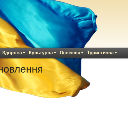
Здорова
Культурна
Освічена
Туристична
дновлення