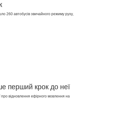
к
шло 260 автобусів звичайного режиму руху,
ше перший крок до неї
ї про відновлення ефірного мовлення на