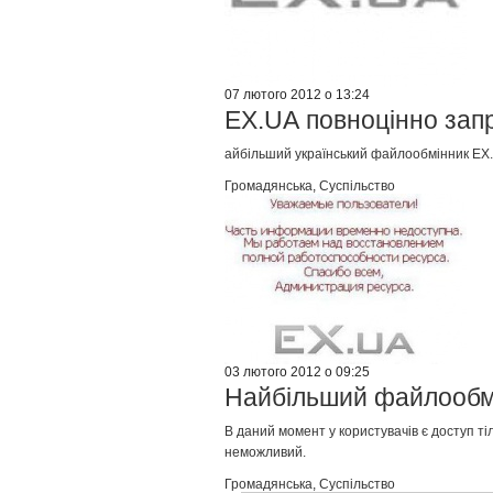
07 лютого 2012 о 13:24
EX.UА повноцінно запр
айбільший український файлообмінник EX.ua
Громадянська
,
Суспільство
03 лютого 2012 о 09:25
Найбільший файлообмі
В даний момент у користувачів є доступ ті
неможливий.
Громадянська
,
Суспільство