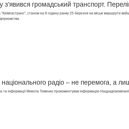
у з'явився громадський транспорт. Перелі
“Київпастранс”, станом на 8 годину ранку 25 березня на міські маршрути вий
ідприємства.
національного радіо – не перемога, а ли
ова та інформації Микола Томенко прокоментував інформацію Нацрадіокомпані