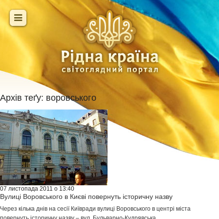
Архів теґу:
воровського
07 листопада 2011 о 13:40
Вулиці Воровського в Києві повернуть історичну назву
Через кілька днів на сесії Київради вулиці Воровського в центрі міста
повернуть історичну назву – вул. Бульварно-Кудрявська.