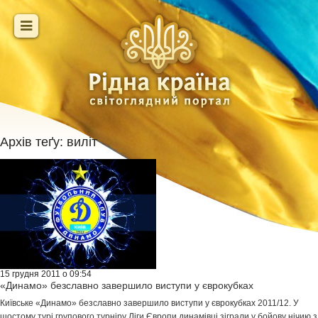
Архів теґу:
виліт
15 грудня 2011 о 09:54
«Динамо» безславно завершило виступи у єврокубках
Київське «Динамо» безславно завершило виступи у єврокубках 2011/12. У
шостому турі групового турніру Ліги Європи динамівці зіграли у бойову нічию з