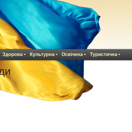
Здорова
Культурна
Освічена
Туристична
ди