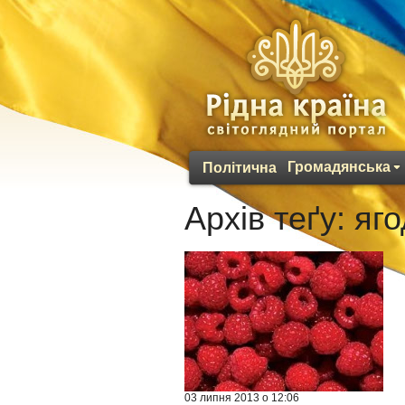
Громадянська
Політична
Архів теґу:
яго
03 липня 2013 о 12:06