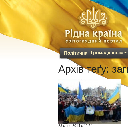
Громадянська
Політична
Архів теґу:
заг
23 січня 2014 о 11:24