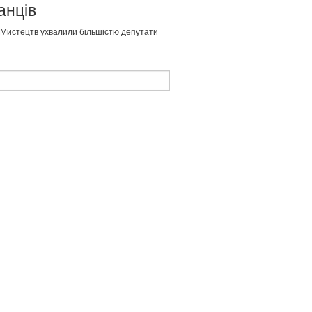
анців
 Мистецтв ухвалили більшістю депутати