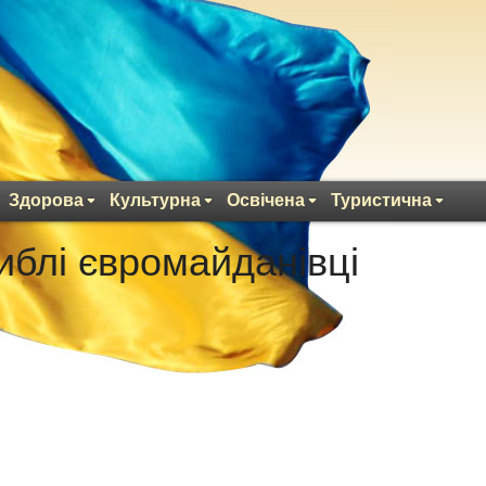
Здорова
Культурна
Освічена
Туристична
иблі євромайданівці