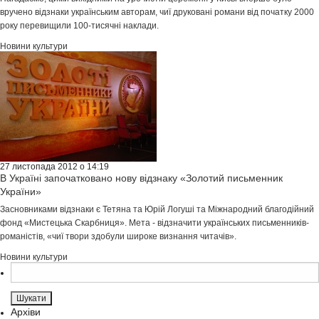
вручено відзнаки українським авторам, чиї друковані романи від початку 2000
року перевищили 100-тисячні наклади.
Новини культури
27 листопада 2012 о 14:19
В Україні започатковано нову відзнаку «Золотий письменник
України»
Засновниками відзнаки є Тетяна та Юрій Логуші та Міжнародний благодійний
фонд «Мистецька Скарбниця». Мета - відзначити українських письменників-
романістів, «чиї твори здобули широке визнання читачів».
Новини культури
Пошук:
Архіви