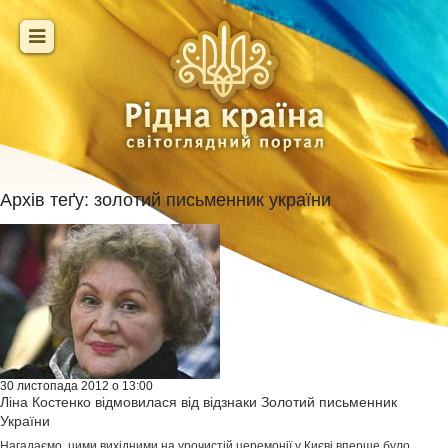
Архів теґу:
золотий письменник україни
30 листопада 2012 о 13:00
Ліна Костенко відмовилася від відзнаки Золотий письменник
України
Нагадаємо, цими вихідними на урочистій церемонії у Києві вперше було