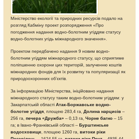
Міністерство екології та природних ресурсів подало на
розгляд Кабміну проект розпорядження «Про
погодження надання водно-болотним угіддям статусу
водно-болотних угідь міжнародного значення».
Проектом передбачено надання 9 новим водно-
болотним угіддям міжнародного статусу, що сприятиме
поліпшенню охорони цих територій, залученню коштів
міжнародних фондів для їх розвитку та популяризації як
природоохоронних об’єктів.
За інформацією Міністерства, ініційовано надання
міжнародного статусу таким водно-болотним угіддям: у
Закарпатській області
Атак-Боржавське водно-
болотне угіддя
, площею 283,4 га,
Долина нарцисів
–
256 га,
печера «Дружба»
– 0,13 га,
Чорне багно
– 15
га; в Івано-Франківській області –
Бурштинське
водосховище
, площею 1260 га,
витоки ріки
Погорілець
– 1624,55 га,
витоки ріки Прут
– 4935,44