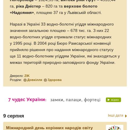
га,
ріка Дністер
– 820 га та
верхове болото
«Надсяння»
, площею 37 га у Львівській області.
Наразі в Україні 33 водно-болотні угіддя міжнародного
значення загальною площею – 678 тис. га. З них 22
водно-болотних угіддя отримали статус міжнародних
у 1995 році. В 2004 році Бюро Рамсарської конвенції
прийняло рішення про надання міжнародного статусу
ще 11 водно-болотним угіддям України, які знаходяться у
межах територій природно-заповідного фонду України.
Джерело:
ZIK
Розділи:
Довкілля
Здорова
9 серпня
Інші дати
Міжнародний день корінних народів світу