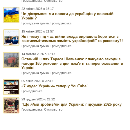
Громадянська
,
Суспільство
22 квітня 2026 о 16:17
Чи діждемося ми поваги до українців у воюючій
Україні?
Громадська думка
,
Громадянська
15 квітня 2026 о 21:57
Як і чому під час війни влада вирішила боротися з
«антисемітизмом» замість українофобії та рашизму?!
Громадська думка
,
Громадянська
14 лютого 2026 о 17:47
Останній шлях Тараса Шевченка: плануємо заходи з
нагоди 165 роковин з дня памʼяті та перепоховання в
Україні
Громадська думка
,
Громадянська
05 січня 2026 о 20:39
«7 чудес України» тепер у YouTube!
Громадянська
29 грудня 2025 о 21:22
"Що я/ми зробив/ли для України: підсумки 2026 року
Громадянська
,
Суспільство