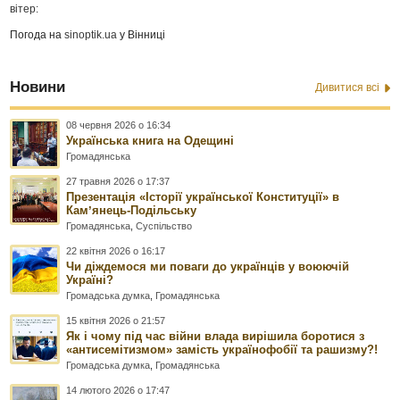
вітер:
Погода на
sinoptik.ua
у Вінниці
Новини
Дивитися всі
08 червня 2026 о 16:34
Українська книга на Одещині
Громадянська
27 травня 2026 о 17:37
Презентація «Історії української Конституції» в
Камʼянець-Подільську
Громадянська
,
Суспільство
22 квітня 2026 о 16:17
Чи діждемося ми поваги до українців у воюючій
Україні?
Громадська думка
,
Громадянська
15 квітня 2026 о 21:57
Як і чому під час війни влада вирішила боротися з
«антисемітизмом» замість українофобії та рашизму?!
Громадська думка
,
Громадянська
14 лютого 2026 о 17:47