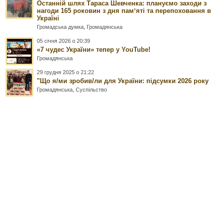
Останній шлях Тараса Шевченка: плануємо заходи з
нагоди 165 роковин з дня памʼяті та перепоховання в
Україні
Громадська думка
,
Громадянська
05 січня 2026 о 20:39
«7 чудес України» тепер у YouTube!
Громадянська
29 грудня 2025 о 21:22
"Що я/ми зробив/ли для України: підсумки 2026 року
Громадянська
,
Суспільство