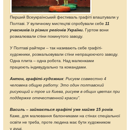
Перший Всеукраїнський фестиваль графіті влаштували у
Полтаві. У вуличному мистецтві спробували себе
11
учасників із різних регіонів України.
Гуртом вони
розмалювали стіни покинутого заводу.
У Полтаві райтери – так називають себе графіті-
художники, розмальовували стіни непрацюючого заводу.
Одна плита – одна робота. Над малюнками
працюють індивудуально та командами.
Антон, графіті-художник
:
Рисуем совместно 4
человека общую работу. Это один полтавский
рисующий и трое из Киева, рисуем в общих цветах при
поддержке отечественной краски".
Василь – займається графіті уже майже 15 років
.
Каже, для малювання балончиками на стінах спеціальної
освіти не треба, проте людина має бути художником
у душі.