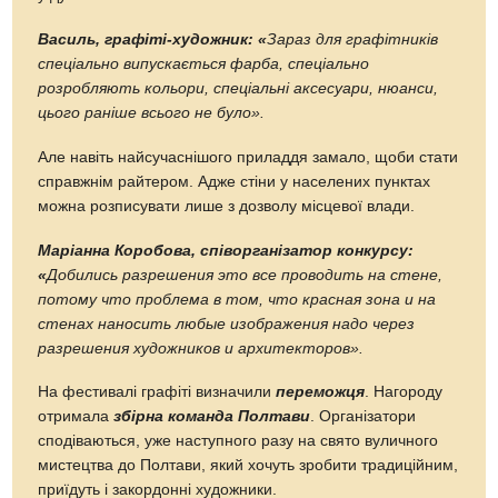
Василь, графіті-художник: «
Зараз для графітників
спеціально випускається фарба, спеціально
розробляють кольори, спеціальні аксесуари, нюанси,
цього раніше всього не було».
Але навіть найсучаснішого приладдя замало, щоби стати
справжнім райтером. Адже стіни у населених пунктах
можна розписувати лише з дозволу місцевої влади.
Маріанна Коробова, співорганізатор конкурсу:
«
Добились разрешения это все проводить на стене,
потому что проблема в том, что красная зона и на
стенах наносить любые изображения надо через
разрешения художников и архитекторов».
На фестивалі графіті визначили
переможця
. Нагороду
отримала
збірна команда Полтави
. Організатори
сподіваються, уже наступного разу на свято вуличного
мистецтва до Полтави, який хочуть зробити традиційним,
приїдуть і закордонні художники.