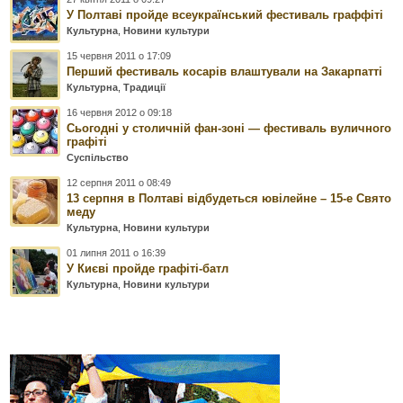
У Полтаві пройде всеукраїнський фестиваль граффіті
Культурна
,
Новини культури
15 червня 2011 о 17:09
Перший фестиваль косарів влаштували на Закарпатті
Культурна
,
Традиції
16 червня 2012 о 09:18
Сьогодні у столичній фан-зоні — фестиваль вуличного
графіті
Суспільство
12 серпня 2011 о 08:49
13 серпня в Полтаві відбудеться ювілейне – 15-е Свято
меду
Культурна
,
Новини культури
01 липня 2011 о 16:39
У Києві пройде графіті-батл
Культурна
,
Новини культури