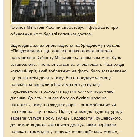
Кабінет Міністрів України спростовує інформацію про
обнесення його будівлі колючим дротом.
Відповідна заява оприлюднена на Урядовому порталі.
«Повідомляємо, що жодних нових огорож навколо
приміщення Кабінету Міністрів останнім часом не було
встановлено. І не планується встановлювати. Насправді
колючий дріт, який зображено на фото, було встановлено
ще років вісім-десять тому. Він огороджує частину
периметра від вулиці Інститутської до вулиці
Грушевського і проходить крутим схилом порожньої
ділянки. До речі, з цього боку до будівлі ніхто не
підходить, тому що жодних доріг – автомобільних чи
пішохідних – тут немає. Під’їзд та вхід до Будинку уряду
забезпечується з боку вулиць Садової та Грушевського,
де немає жодного «колючого дроту», яким вирішили
полякати громадян у пошуках «сенсації» мас-медіа», –