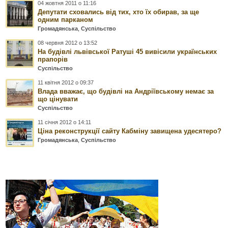
04 жовтня 2011 о 11:16
Депутати сховались від тих, хто їх обирав, за ще
одним парканом
Громадянська
,
Суспільство
08 червня 2012 о 13:52
На будівлі львівської Ратуші 45 вивісили українських
прапорів
Суспільство
11 квітня 2012 о 09:37
Влада вважає, що будівлі на Андріївському немає за
що цінувати
Суспільство
11 січня 2012 о 14:11
Ціна реконструкції сайту Кабміну завищена удесятеро?
Громадянська
,
Суспільство