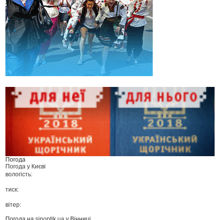
Погода
Погода у
Києві
вологість:
тиск:
вітер:
Погода на
sinoptik.ua
у Вінниці