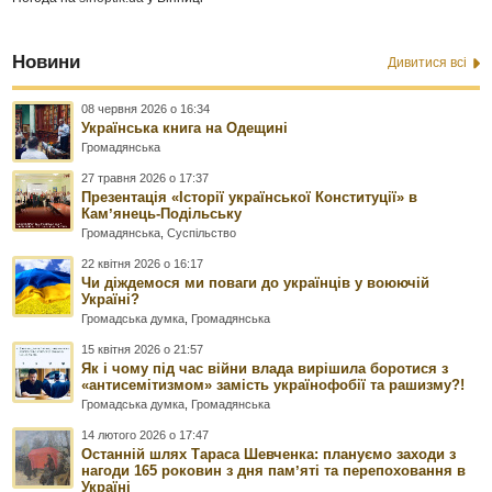
Новини
Дивитися всі
08 червня 2026 о 16:34
Українська книга на Одещині
Громадянська
27 травня 2026 о 17:37
Презентація «Історії української Конституції» в
Камʼянець-Подільську
Громадянська
,
Суспільство
22 квітня 2026 о 16:17
Чи діждемося ми поваги до українців у воюючій
Україні?
Громадська думка
,
Громадянська
15 квітня 2026 о 21:57
Як і чому під час війни влада вирішила боротися з
«антисемітизмом» замість українофобії та рашизму?!
Громадська думка
,
Громадянська
14 лютого 2026 о 17:47
Останній шлях Тараса Шевченка: плануємо заходи з
нагоди 165 роковин з дня памʼяті та перепоховання в
Україні