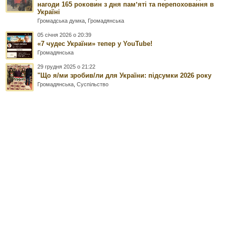
нагоди 165 роковин з дня памʼяті та перепоховання в
Україні
Громадська думка
,
Громадянська
05 січня 2026 о 20:39
«7 чудес України» тепер у YouTube!
Громадянська
29 грудня 2025 о 21:22
"Що я/ми зробив/ли для України: підсумки 2026 року
Громадянська
,
Суспільство