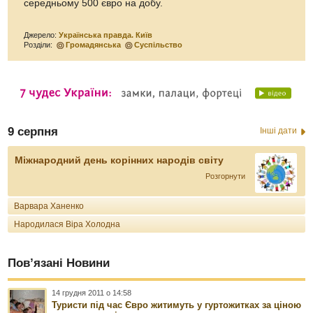
середньому 500 євро на добу.
Джерело:
Українська правда. Київ
Розділи:
Громадянська
Суспільство
9 серпня
Інші дати
Міжнародний день корінних народів світу
Розгорнути
Варвара Ханенко
Народилася Віра Холодна
Пов’язані Новини
14 грудня 2011 о 14:58
Туристи під час Євро житимуть у гуртожитках за ціною