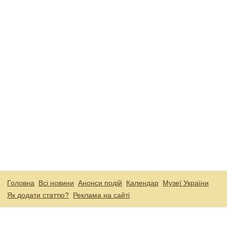
Головна
Всі новини
Анонси подій
Календар
Музеї України
Як додати статтю?
Реклама на сайті