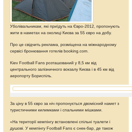
Уболівальникам, які приїдуть на Євро-2012, пропонують
жити в наметах на околиці Києва за 55 євро на добу.
Про це свідчить реклама, розміщена на міжнародному
сервісі бронювання готелів booking.com.
Kiev Football Fans розташований у 8,5 км від
центрального залізничного вокзалу Києва і в 45 км від
аеропорту Бориспіль.
За ціну в 55 євро за ніч пропонується двомісний намет з
туристичними килимками і спальними мішками.
«На території кемпінгу встановлені спільні туалети і
душові. У кемпінгу Football Fans є снек-бар, де також