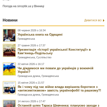
Погода на
sinoptik.ua
у Вінниці
Новини
Дивитися всі
08 червня 2026 о 16:34
Українська книга на Одещині
Громадянська
27 травня 2026 о 17:37
Презентація «Історії української Конституції» в
Камʼянець-Подільську
Громадянська
,
Суспільство
22 квітня 2026 о 16:17
Чи діждемося ми поваги до українців у воюючій
Україні?
Громадська думка
,
Громадянська
15 квітня 2026 о 21:57
Як і чому під час війни влада вирішила боротися з
«антисемітизмом» замість українофобії та рашизму?!
Громадська думка
,
Громадянська
14 лютого 2026 о 17:47
Останній шлях Тараса Шевченка: плануємо заходи з