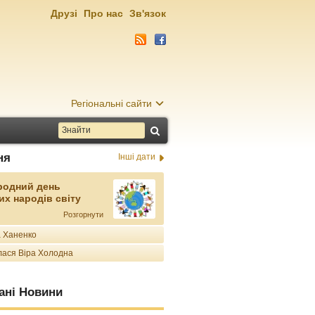
Друзі
Про нас
Зв'язок
Регіональні сайти
ня
Інші дати
родний день
их народів світу
Розгорнути
 Ханенко
ася Віра Холодна
ані Новини