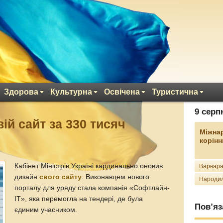
Здорова
Культурна
Освічена
Туристична
9 серп
ій сайт за 330 тисяч
Міжна
корінн
Кабінет Міністрів Україні кардинально оновив
Варвара
дизайн
свого сайту
. Виконавцем нового
Народил
порталу для уряду стала компанія «Софтлайн-
IT», яка перемогла на тендері, де була
Пов’яз
єдиним учасником.