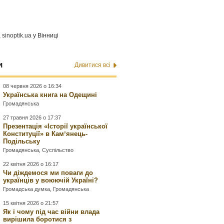
а
sinoptik.ua
у Вінниці
и
Дивитися всі
08 червня 2026 о 16:34
Українська книга на Одещині
Громадянська
27 травня 2026 о 17:37
Презентація «Історії української
Конституції» в Камʼянець-
Подільську
Громадянська
,
Суспільство
22 квітня 2026 о 16:17
Чи діждемося ми поваги до
українців у воюючій Україні?
Громадська думка
,
Громадянська
15 квітня 2026 о 21:57
Як і чому під час війни влада
вирішила боротися з