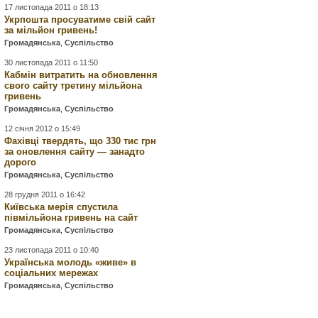
17 листопада 2011 о 18:13
Укрпошта просуватиме свій сайт
за мільйон гривень!
Громадянська
,
Суспільство
30 листопада 2011 о 11:50
Кабмін витратить на обновлення
свого сайту третину мільйона
гривень
Громадянська
,
Суспільство
12 січня 2012 о 15:49
Фахівці твердять, що 330 тис грн
за оновлення сайту — занадто
дорого
Громадянська
,
Суспільство
28 грудня 2011 о 16:42
Київська мерія спустила
півмільйона гривень на сайт
Громадянська
,
Суспільство
23 листопада 2011 о 10:40
Українська молодь «живе» в
соціальних мережах
Громадянська
,
Суспільство