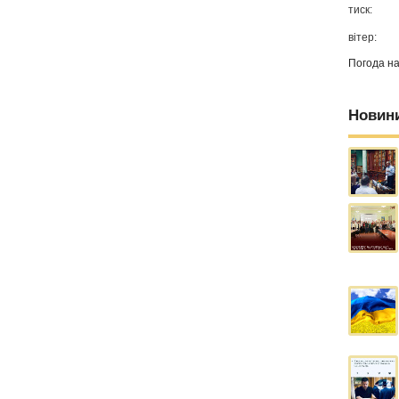
тиск:
вітер:
Погода н
Новин