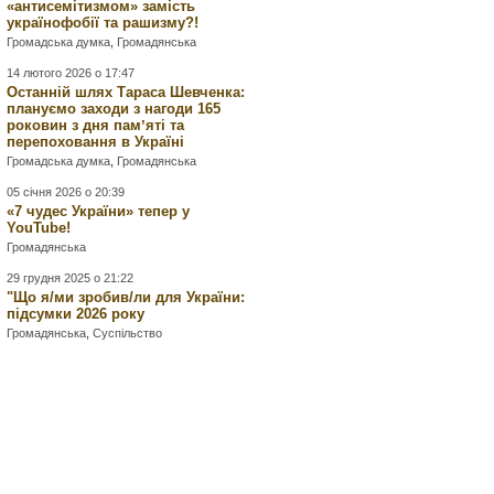
«антисемітизмом» замість
українофобії та рашизму?!
Громадська думка
,
Громадянська
14 лютого 2026 о 17:47
Останній шлях Тараса Шевченка:
плануємо заходи з нагоди 165
роковин з дня памʼяті та
перепоховання в Україні
Громадська думка
,
Громадянська
05 січня 2026 о 20:39
«7 чудес України» тепер у
YouTube!
Громадянська
29 грудня 2025 о 21:22
"Що я/ми зробив/ли для України:
підсумки 2026 року
Громадянська
,
Суспільство