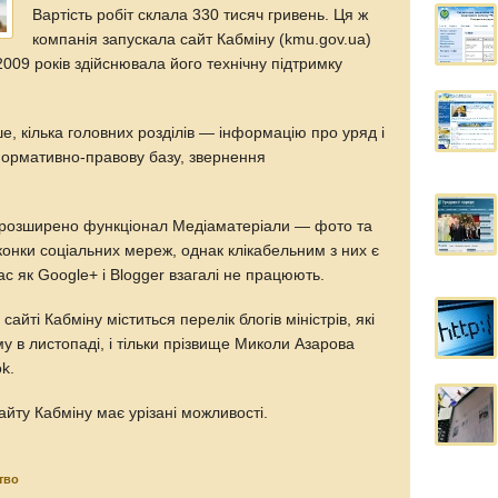
Вартість робіт склала 330 тисяч гривень. Ця ж
компанія запускала сайт Кабміну (kmu.gov.ua)
009 років здійснювала його технічну підтримку
ше, кілька головних розділів — інформацію про уряд і
 нормативно-правову базу, звернення
і розширено функціонал Медіаматеріали — фото та
іконки соціальних мереж, однак клікабельним з них є
час як Google+ і Blogger взагалі не працюють.
сайті Кабміну міститься перелік блогів міністрів, які
му в листопаді, і тільки прізвище Миколи Азарова
k.
йту Кабміну має урізані можливості.
тво