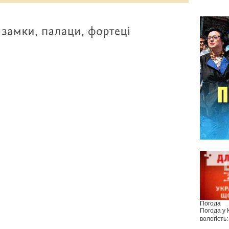
Погода
Погода у
вологість: