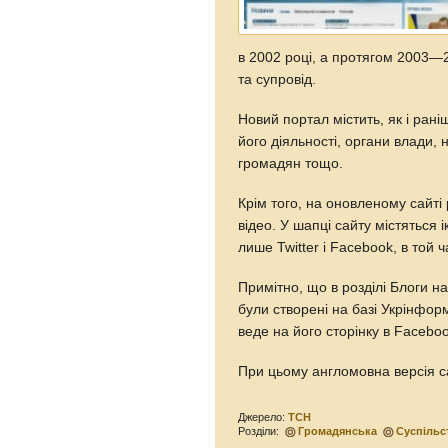
в 2002 році, а протягом 2003—2
та супровід.
Новий портал містить, як і рані
його діяльності, органи влади,
громадян тощо.
Крім того, на оновленому сайт
відео. У шапці сайту містяться 
лише Twitter i Facebook, в той 
Примітно, що в розділі Блоги на 
були створені на базі Укрінфор
веде на його сторінку в Faceboo
При цьому англомовна версія са
Джерело:
ТСН
Розділи:
Громадянська
Суспільс