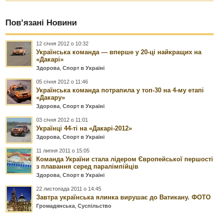
Пов’язані Новини
12 січня 2012 о 10:32
Українська команда — вперше у 20-ці найкращих на
«Дакарі»
Здорова
,
Спорт в Україні
05 січня 2012 о 11:46
Українська команда потрапила у топ-30 на 4-му етапі
«Дакару»
Здорова
,
Спорт в Україні
03 січня 2012 о 11:01
Українці 44-ті на «Дакарі-2012»
Здорова
,
Спорт в Україні
11 липня 2011 о 15:05
Команда України стала лідером Європейської першості
з плавання серед паралімпійців
Здорова
,
Спорт в Україні
22 листопада 2011 о 14:45
Завтра українська ялинка вирушає до Ватикану. ФОТО
Громадянська
,
Суспільство