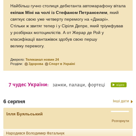
Найбільш гучно столиця дебютанта автомарафону вітала
екіпаж Міні на чолі із Стефаном Петранселем
, який
святкує свою уже четверту перемогу на «Дакарі».
Стільки ж звитяг тепер і у Сіріля Депре, який тріумфував
у розбірках мотоциклістів. А от Жерар де Рой у
класифікації вантажівок здобув свою першу
велику перемогу.
Джерело:
Телеканал новин 24
Розділи:
Здорова
Спорт в Україні
6 серпня
Інші дати
Ілля Буяльський
Розгорнути
Народився Володимир Фатальчук