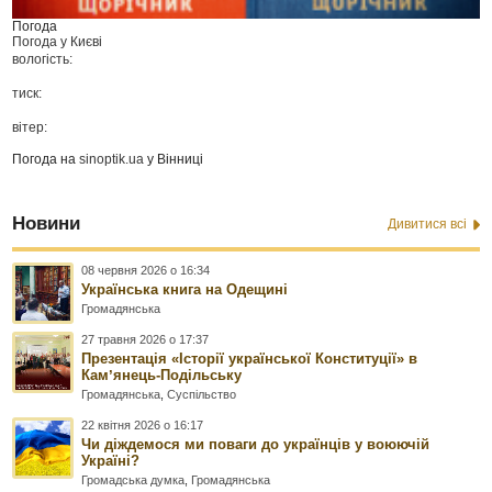
Погода
Погода у
Києві
вологість:
тиск:
вітер:
Погода на
sinoptik.ua
у Вінниці
Новини
Дивитися всі
08 червня 2026 о 16:34
Українська книга на Одещині
Громадянська
27 травня 2026 о 17:37
Презентація «Історії української Конституції» в
Камʼянець-Подільську
Громадянська
,
Суспільство
22 квітня 2026 о 16:17
Чи діждемося ми поваги до українців у воюючій
Україні?
Громадська думка
,
Громадянська