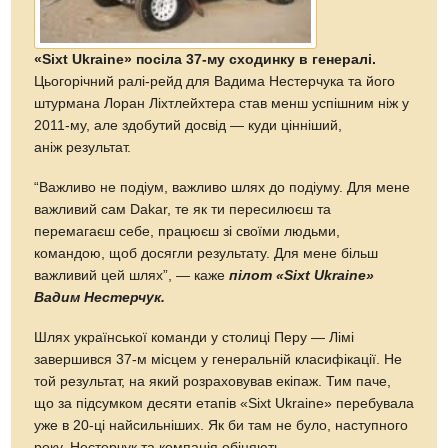
«Sixt Ukraine» посіла 37-му сходинку в генералі.
Цьогорічний ралі-рейд для Вадима Нестерчука та його
штурмана Лоран Ліхтлейхтера став менш успішним ніж у
2011-му, але здобутий досвід — куди цінніший,
аніж результат.
“Важливо не подіум, важливо шлях до подіуму. Для мене
важливий сам Dakar, те як ти пересилюєш та
перемагаєш себе, працюєш зі своїми людьми,
командою, щоб досягли результату. Для мене більш
важливий цей шлях”, — каже
пілот «Sixt Ukraine»
Вадим Нестерчук.
Шлях української команди у столиці Перу — Лімі
завершився 37-м місцем у генеральній класифікації. Не
той результат, на який розраховував екіпаж. Тим паче,
що за підсумком десяти етапів «Sixt Ukraine» перебувала
уже в 20-ці найсильніших. Як би там не було, наступного
року, Нестерчук та компанія обіцяють