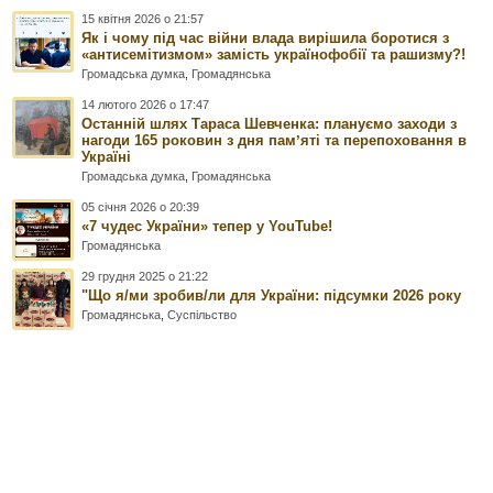
15 квітня 2026 о 21:57
Як і чому під час війни влада вирішила боротися з
«антисемітизмом» замість українофобії та рашизму?!
Громадська думка
,
Громадянська
14 лютого 2026 о 17:47
Останній шлях Тараса Шевченка: плануємо заходи з
нагоди 165 роковин з дня памʼяті та перепоховання в
Україні
Громадська думка
,
Громадянська
05 січня 2026 о 20:39
«7 чудес України» тепер у YouTube!
Громадянська
29 грудня 2025 о 21:22
"Що я/ми зробив/ли для України: підсумки 2026 року
Громадянська
,
Суспільство