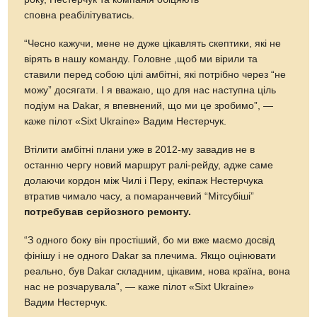
сповна реабілітуватись.
“Чесно кажучи, мене не дуже цікавлять скептики, які не
вірять в нашу команду. Головне ,щоб ми вірили та
ставили перед собою цілі амбітні, які потрібно через “не
можу” досягати. І я вважаю, що для нас наступна ціль
подіум на Dakar, я впевнений, що ми це зробимо”, —
каже пілот «Sixt Ukraine» Вадим Нестерчук.
Втілити амбітні плани уже в 2012-му завадив не в
останню чергу новий маршрут ралі-рейду, адже саме
долаючи кордон між Чилі і Перу, екіпаж Нестерчука
втратив чимало часу, а помаранчевий “Мітсубіші”
потребував серйозного ремонту.
“З одного боку він простіший, бо ми вже маємо досвід
фінішу і не одного Dakar за плечима. Якщо оцінювати
реально, був Dakar складним, цікавим, нова країна, вона
нас не розчарувала”, — каже пілот «Sixt Ukraine»
Вадим Нестерчук.