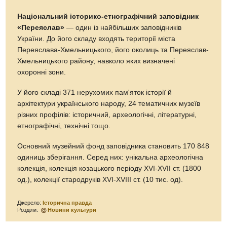
Національний історико-етнографічний заповідник
«Переяслав»
— один із найбільших заповідників
України. До його складу входять території міста
Переяслава-Хмельницького, його околиць та Переяслав-
Хмельницького району, навколо яких визначені
охоронні зони.
У його складі 371 нерухомих пам'яток історії й
архітектури українського народу, 24 тематичних музеїв
різних профілів: історичний, археологічні, літературні,
етнографічні, технічні тощо.
Основний музейний фонд заповідника становить 170 848
одиниць зберігання. Серед них: унікальна археологічна
колекція, колекція козацького періоду XVI-XVII ст. (1800
од.), колекції стародруків XVI-XVIII ст. (10 тис. од).
Джерело:
Історична правда
Розділи:
Новини культури