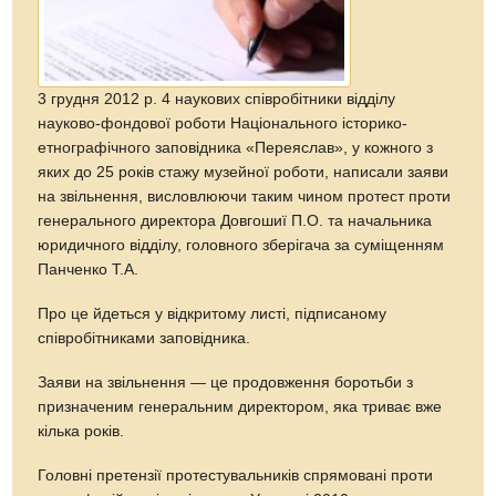
3 грудня 2012 р. 4 наукових співробітники відділу
науково-фондової роботи Національного історико-
етнографічного заповідника «Переяслав», у кожного з
яких до 25 років стажу музейної роботи, написали заяви
на звільнення, висловлюючи таким чином протест проти
генерального директора Довгошиї П.О. та начальника
юридичного відділу, головного зберігача за суміщенням
Панченко Т.А.
Про це йдеться у відкритому листі, підписаному
співробітниками заповідника.
Заяви на звільнення — це продовження боротьби з
призначеним генеральним директором, яка триває вже
кілька років.
Головні претензії протестувальників спрямовані проти