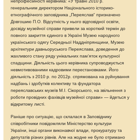
непрофесійності керівника: «У травні 2010 р.
генеральним директором Національного історико-
етнографічного заповідника „Переяслав“ призначено
Довгошию П.О. Відсутність у нього відповідної освіти,
досвіду музейної справи привели за короткий термін до
повного закриття єдиного в Україні Музею народного
українського одягу Середньої Наддніпрянщини, Музею
архітектури давньоруського Переяслава, доведення до
жахливого стану ряду унікальних пам’яток культурної
спадщини. Діяльність цього керівника супроводжується
невмотивованими кадровими перестановками. Його
діяльність з 2010 р. по 2012р. спрямована на руйнування
надбань і здобутків колективу та фундатора
переяславських музеїв М.І. Сікорського, на звільнення з
роботи провідних фахівців музейної справи» — йдеться у
відкритому листі.
Раніше про ситуацію, що склалася в Заповіднику
співробітники повідомляли Міністерство культури
України, інші органи виконавчої влади, прокуратуру та
депутатів різних рівнів. Але на жодне не було отримано