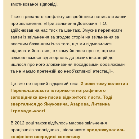
вмотивованої відповіді.
Після тривалого конфлікту співробітники написали заяви
про звільнення: «При звільненні Довгошия П.О.
здійснював на нас тиск та шантаж. Змусив переписати
заяви із звільнення за згодою сторін на звільнення за
власним бажанням із-за того, що ми відмовилися
підписати його лист, в якому йшлося про те, що ми
відмовляємося від звернень до різних інстанцій де
йшлося про його зловживання посадовими обов’язками
та не маємо претензій до необ’єктивної атестації».
Це вже не перший відкритий лист.
2 роки тому колектив
Переяславського історико-етнографічного
заповідника вже писав відкритого листа. Тоді
зверталися до Януковича, Азарова, Литвина
і громадськості.
В 2012 році також відбулось масове звільнення
працівників заповідника , після якого
продовжувались
конфлікти всередині колективу
.