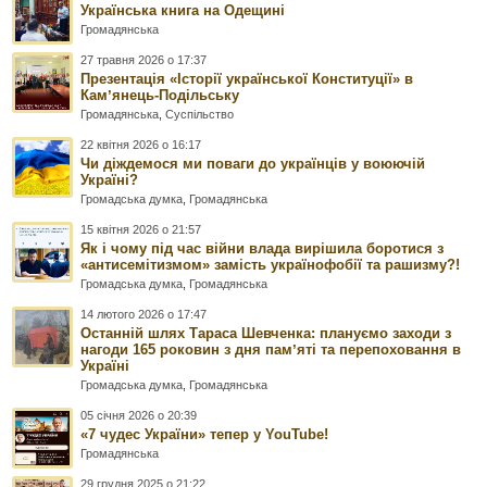
Українська книга на Одещині
Громадянська
27 травня 2026 о 17:37
Презентація «Історії української Конституції» в
Камʼянець-Подільську
Громадянська
,
Суспільство
22 квітня 2026 о 16:17
Чи діждемося ми поваги до українців у воюючій
Україні?
Громадська думка
,
Громадянська
15 квітня 2026 о 21:57
Як і чому під час війни влада вирішила боротися з
«антисемітизмом» замість українофобії та рашизму?!
Громадська думка
,
Громадянська
14 лютого 2026 о 17:47
Останній шлях Тараса Шевченка: плануємо заходи з
нагоди 165 роковин з дня памʼяті та перепоховання в
Україні
Громадська думка
,
Громадянська
05 січня 2026 о 20:39
«7 чудес України» тепер у YouTube!
Громадянська
29 грудня 2025 о 21:22