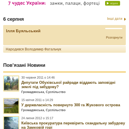
6 серпня
Інші дати
Ілля Буяльський
Розгорнути
Народився Володимир Фатальчук
Пов’язані Новини
30 червня 2011 о 14:46
Депутати Обухівської райради віддають заповідні
землі під забудову?
Громадянська
,
Суспільство
15 квітня 2011 о 14:29
У держвласність повернуто 300 га Жукового острова
Громадянська
,
Суспільство
24 липня 2012 о 15:17
Київська прокуратура перевірить скандальну забудову
на Замковій горі