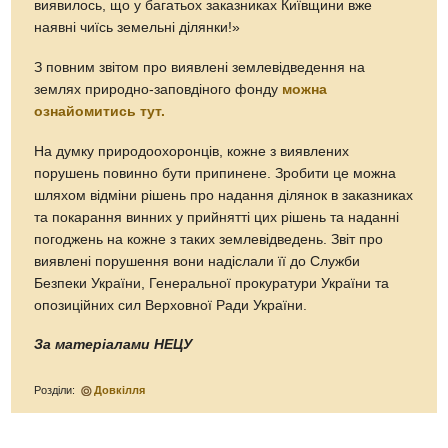
виявилось, що у багатьох заказниках Київщини вже
наявні чиїсь земельні ділянки!»
З повним звітом про виявлені землевідведення на
землях природно-заповдіного фонду
можна
ознайомитись тут.
На думку природоохоронців, кожне з виявлених
порушень повинно бути припинене. Зробити це можна
шляхом відміни рішень про надання ділянок в заказниках
та покарання винних у прийнятті цих рішень та наданні
погоджень на кожне з таких землевідведень. Звіт про
виявлені порушення вони надіслали її до Служби
Безпеки України, Генеральної прокуратури України та
опозиційних сил Верховної Ради України.
За матеріалами НЕЦУ
Розділи:
Довкілля