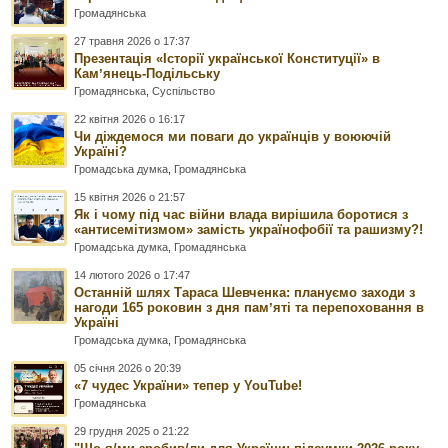
Громадянська
27 травня 2026 о 17:37
Презентація «Історії української Конституції» в
Камʼянець-Подільську
Громадянська
,
Суспільство
22 квітня 2026 о 16:17
Чи діждемося ми поваги до українців у воюючій
Україні?
Громадська думка
,
Громадянська
15 квітня 2026 о 21:57
Як і чому під час війни влада вирішила боротися з
«антисемітизмом» замість українофобії та рашизму?!
Громадська думка
,
Громадянська
14 лютого 2026 о 17:47
Останній шлях Тараса Шевченка: плануємо заходи з
нагоди 165 роковин з дня памʼяті та перепоховання в
Україні
Громадська думка
,
Громадянська
05 січня 2026 о 20:39
«7 чудес України» тепер у YouTube!
Громадянська
29 грудня 2025 о 21:22