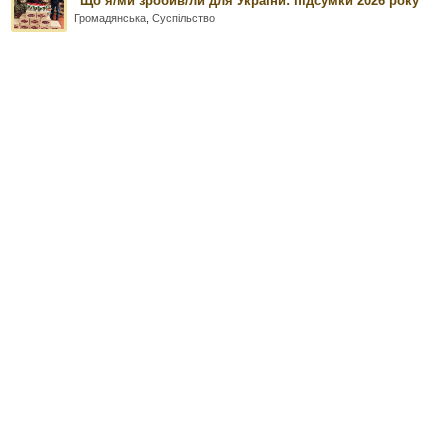
"Що я/ми зробив/ли для України: підсумки 2026 року
Громадянська
,
Суспільство