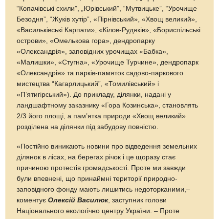
“Копачівські схили”, „Юрівський”, “Мутвицьке”, “Урочище
Безодня”, “Жуків хутір”, «Пірнівський», «Хвощ великий»,
«Васильківські Карпати», «Кілов-Рудяків», «Бориспільські
острови», «Омелькова гора», дендропарку
«Олександрія», заповідних урочищах «Бабка»,
«Малишки», «Стугна», «Урочище Турчине», дендропарк
«Олександрія» та парків-памяток садово-паркового
мистецтва “Кагарлицький”, «Томилівський» і
«П’ятигірський»). До прикладу, ділянки, надані у
ландшафтному заказнику «Гора Козинська», становлять
2/3 його площі, а пам’ятка природи «Хвощ великий»
розділена на ділянки під забудову повністю.
«Постійно виникають новини про відведення земельних
ділянок в лісах, на берегах річок і це щоразу стає
причиною протестів громадськості. Проте ми завжди
були впевнені, що принаймні території природно-
заповідного фонду мають лишитись недоторканими,–
коментує
Олексій Василюк
, заступник голови
Національного екологічно центру України. – Проте