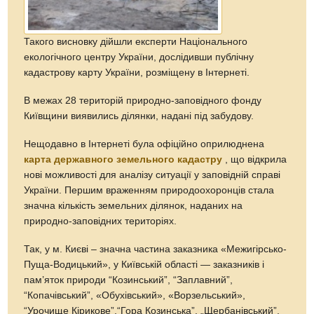
Такого висновку дійшли експерти Національного
екологічного центру України, дослідивши публічну
кадастрову карту України, розміщену в Інтернеті.
В межах 28 територій природно-заповідного фонду
Київщини виявились ділянки, надані під забудову.
Нещодавно в Інтернеті була офіційно оприлюднена
карта державного земельного кадастру
, що відкрила
нові можливості для аналізу ситуації у заповідній справі
України. Першим враженням природоохоронців стала
значна кількість земельних ділянок, наданих на
природно-заповідних територіях.
Так, у м. Києві – значна частина заказника «Межигірсько-
Пуща-Водицький», у Київській області — заказників і
пам’яток природи “Козинський”, “Заплавний”,
“Копачівський”, «Обухівський», «Ворзельський»,
“Урочище Кірикове”,“Гора Козинська”, „Щербанівський”,