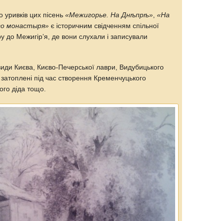
о уривків цих пісень
«Межигорье. На Днѣпрѣ»
,
«На
го монастыря»
є історичним свідченням спільної
у до Межигір’я, де вони слухали і записували
иди Києва, Києво-Печерської лаври, Видубицького
и затоплені під час створення Кременчуцького
ого діда тощо.