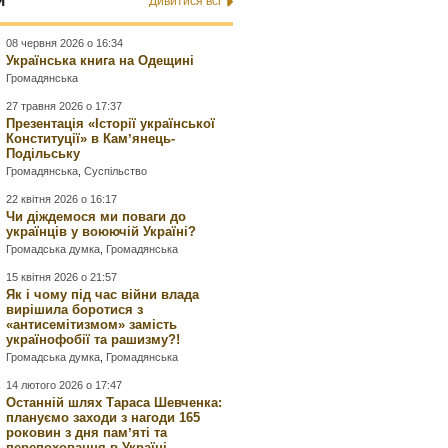
и
Дивитися всі
08 червня 2026 о 16:34
Українська книга на Одещині
Громадянська
27 травня 2026 о 17:37
Презентація «Історії української
Конституції» в Камʼянець-
Подільську
Громадянська
,
Суспільство
22 квітня 2026 о 16:17
Чи діждемося ми поваги до
українців у воюючій Україні?
Громадська думка
,
Громадянська
15 квітня 2026 о 21:57
Як і чому під час війни влада
вирішила боротися з
«антисемітизмом» замість
українофобії та рашизму?!
Громадська думка
,
Громадянська
14 лютого 2026 о 17:47
Останній шлях Тараса Шевченка:
плануємо заходи з нагоди 165
роковин з дня памʼяті та
перепоховання в Україні