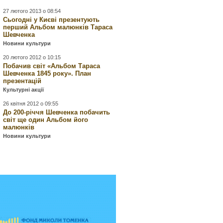
27 лютого 2013 о 08:54
Сьогодні у Києві презентують
перший Альбом малюнків Тараса
Шевченка
Новини культури
20 лютого 2012 о 10:15
Побачив світ «Альбом Тараса
Шевченка 1845 року». План
презентацій
Культурні акції
26 квітня 2012 о 09:55
До 200-річчя Шевченка побачить
світ ще один Альбом його
малюнків
Новини культури