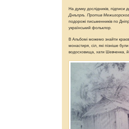
На думку дослідників, підписи д
Днѣпрѣ. Против Межигорско
подорожі письменників по Дніпр
український фольклор.
В Альбомі можемо знайти краєв
монастиря, сіл, які пізніше бул
водосховища, хати Шевченка, й