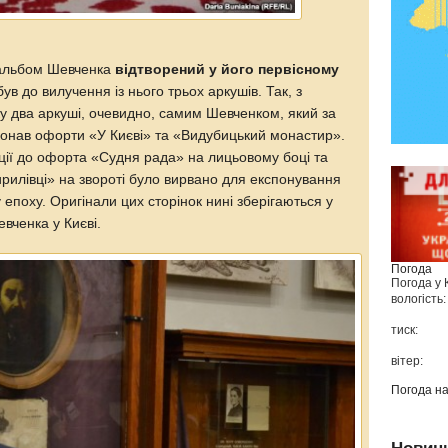
 альбом Шевченка
відтворений у його первісному
був до вилучення із нього трьох аркушів. Так, з
у два аркуші, очевидно, самим Шевченком, який за
онав офорти «У Києві» та «Видубицький монастир».
иції до офорта «Судня рада» на лицьовому боці та
ирилівці» на звороті було вирвано для експонування
у епоху. Оригінали цих сторінок нині зберігаються у
вченка у Києві.
Погода
Погода у
вологість:
тиск:
вітер:
Погода н