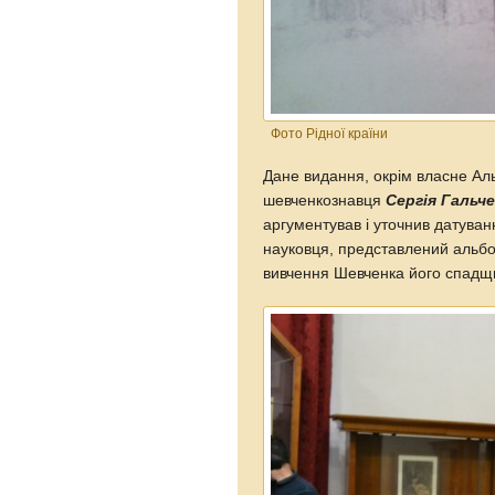
Фото Рідної країни
Дане видання, окрім власне Ал
шевченкознавця
Сергія Гальче
аргументував і уточнив датуванн
науковця, представлений альбом
вивчення Шевченка його спадщ