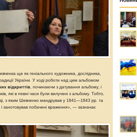
Новин
вченка ще як геніального художника, дослідника,
традиції України. У ході роботи над цим альбомом
вих відкриттів
, починаючи з датування альбому, і
в, які в певні часи були вилучені з альбому. Тобто,
ді, з яким Шевченко мандрував у 1841—1843 рр. та
 і занотовував побачені враження», — зазначає