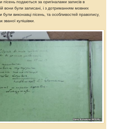
и пісень подаються за оригіналами записів в
якій вони були записані, і з дотриманням мовних
ки були виконавці пісень, та особливостей правопису,
к званої кулішівки.