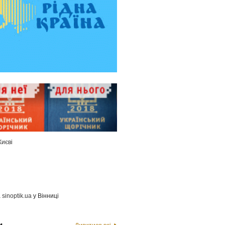
Києві
а
sinoptik.ua
у Вінниці