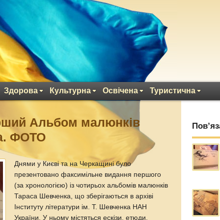
Здорова
Культурна
Освічена
Туристична
ерший Альбом малюнків
Пов’яз
а. ФОТО
Днями у Києві та на Черкащині було
презентовано факсимільне видання першого
(за хронологією) із чотирьох альбомів малюнків
Тараса Шевченка, що зберігаються в архіві
Інституту літератури ім. Т. Шевченка НАН
України. У ньому містяться ескізи, етюди,