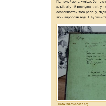
Пантелеймона Куліша. Усі текст
альбомі у тій послідовності, у 
особливостей того регіону, звід
який виробляв тоді П. Куліш – та
Фото radiosvoboda.org