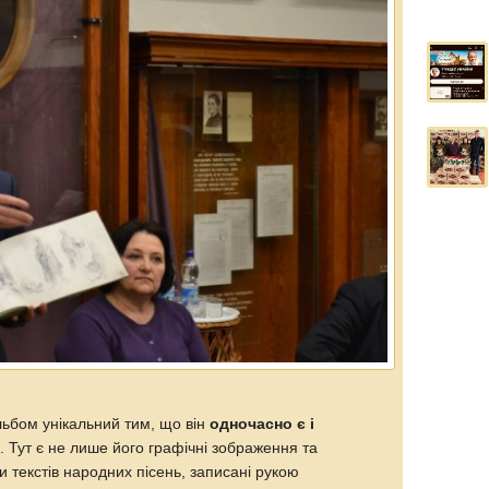
альбом унікальний тим, що він
одночасно є і
а
. Тут є не лише його графічні зображення та
и текстів народних пісень, записані рукою