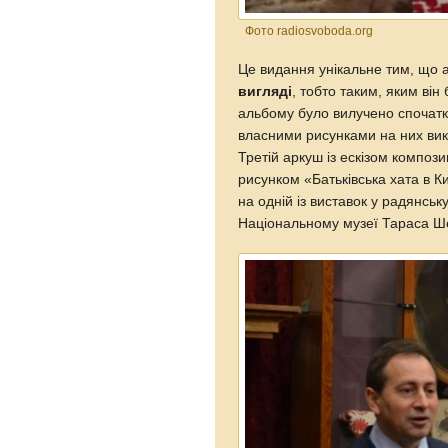
Фото radiosvoboda.org
Це видання унікальне тим, що
вигляді
, тобто таким, яким він 
альбому було вилучено спочатк
власними рисунками на них вик
Третій аркуш із ескізом композ
рисунком «Батьківська хата в К
на одній із виставок у радянськ
Національному музеї Тараса Ше