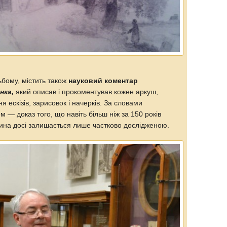
ьбому, містить також
науковий коментар
нка,
який описав і прокоментував кожен аркуш,
я ескізів, зарисовок і начерків. За словами
 — доказ того, що навіть більш ніж за 150 років
ина досі залишається лише частково дослідженою.