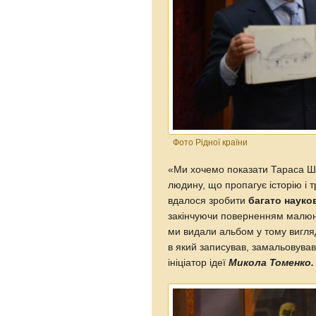
Фото Рідної країни
«Ми хочемо показати Тараса Ше
людину, що пропагує історію і 
вдалося зробити
багато науко
закінчуючи поверненням малюнкі
ми видали альбом у тому вигля
в який записував, замальовував
ініціатор ідеї
Микола Томенко.