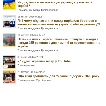
Чи діждемося ми поваги до українців у воюючій
Україні?
Громадська думка
,
Громадянська
15 квітня 2026 о 21:57
Як і чому під час війни влада вирішила боротися з
«антисемітизмом» замість українофобії та рашизму?!
Громадська думка
,
Громадянська
14 лютого 2026 о 17:47
Останній шлях Тараса Шевченка: плануємо заходи з
нагоди 165 роковин з дня памʼяті та перепоховання в
Україні
Громадська думка
,
Громадянська
05 січня 2026 о 20:39
«7 чудес України» тепер у YouTube!
Громадянська
29 грудня 2025 о 21:22
"Що я/ми зробив/ли для України: підсумки 2026 року
Громадянська
,
Суспільство