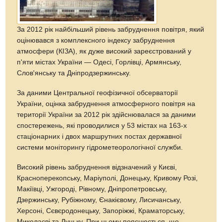
За 2012 рік найбільший рівень забруднення повітря, який
оцінювався з комплексного індексу забруднення
атмосфери (КІЗА), як дуже високий зареєстрований у
п'яти містах України — Одесі, Горлівці, Армянську,
Слов'янську та Дніпродзержинську.
За даними Центральної геофізичної обсерваторії
України, оцінка забруднення атмосферного повітря на
території України за 2012 рік здійснювалася за даними
спостережень, які проводилися у 53 містах на 163-х
стаціонарних і двох маршрутних постах державної
системи моніторингу гідрометеорологічної служби.
Високий рівень забруднення відзначений у Києві,
Красноперекопську, Маріуполі, Донецьку, Кривому Розі,
Макіївці, Ужгороді, Рівному, Дніпропетровську,
Дзержинську, Рубіжному, Єнакієвому, Лисичанську,
Херсоні, Сєвєродонецьку, Запоріжжі, Краматорську,
Миколаєві та Луцьку. При цьому пояснюється, що