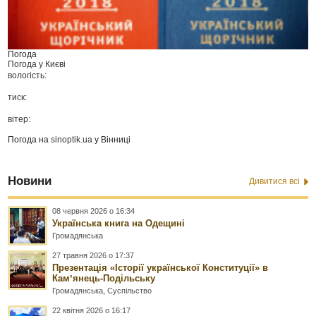
Погода
Погода у
Києві
вологість:
тиск:
вітер:
Погода на
sinoptik.ua
у Вінниці
Новини
Дивитися всі
08 червня 2026 о 16:34
Українська книга на Одещині
Громадянська
27 травня 2026 о 17:37
Презентація «Історії української Конституції» в
Камʼянець-Подільську
Громадянська
,
Суспільство
22 квітня 2026 о 16:17