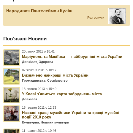
Народився Пантелеймон Куліш
Розгорнути
Пов’язані Новини
20 липня 2011 о 18:41
Маріуполь та Макіївка — найбрудніші міста України
Довкілля
,
Здорова
07 жовтня 2011 о 10:17
Визначено найкращі міста України
Громадянська
,
Суспільство
13 лютого 2013 о 15:49
У Києві з'явиться карта забруднень міста
Довкілля
18 травня 2011 о 12:33
Названі кращі музейники України та кращі музейні
події 2010 року
Культурна
,
Новини культури
11 травня 2012 о 10:46