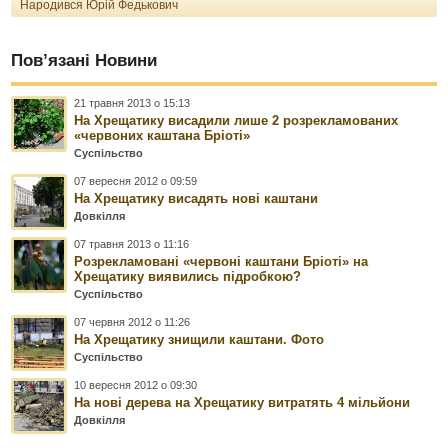
Народився Юрій Федькович
Пов’язані Новини
21 травня 2013 о 15:13
На Хрещатику висадили лише 2 розрекламованих
«червоних каштана Бріоті»
Суспільство
07 вересня 2012 о 09:59
На Хрещатику висадять нові каштани
Довкілля
07 травня 2013 о 11:16
Розрекламовані «червоні каштани Бріоті» на
Хрещатику виявились підробкою?
Суспільство
07 червня 2012 о 11:26
На Хрещатику знищили каштани. Фото
Суспільство
10 вересня 2012 о 09:30
На нові дерева на Хрещатику витратять 4 мільйони
Довкілля