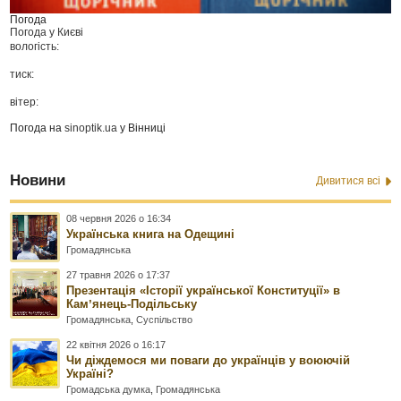
Погода
Погода у
Києві
вологість:
тиск:
вітер:
Погода на
sinoptik.ua
у Вінниці
Новини
Дивитися всі
08 червня 2026 о 16:34
Українська книга на Одещині
Громадянська
27 травня 2026 о 17:37
Презентація «Історії української Конституції» в
Камʼянець-Подільську
Громадянська
,
Суспільство
22 квітня 2026 о 16:17
Чи діждемося ми поваги до українців у воюючій
Україні?
Громадська думка
,
Громадянська