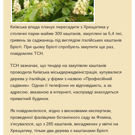
Київська влада планує пересадити з Хрещатика у
столичні парки майже 300 каштанів, закуплені за 5,4 тис.
гривень за саджанець під виглядом італійських каштанів
Бріоті. При цьому Бріоті спробують закупити ще раз,
повідомляє ТСН.
ТСН зазначає, що тендер на закупівлю каштанів
проводила Київська міськдержадміністрація, купувалися
дерева у італійців, у фірми з назвою «Професійний
садівник». Однак її телефони не відповідають, а за
адресою, вказаною в інтернеті, насправді знаходиться
приватний будинок.
Як повідомлялося, згідно з висновками експертизи,
проведеної фахівцями ботанічного саду ім.Фоміна,
з'ясувалося, що з 285 каштанів, висаджених у квітні на
Хрещатику, тільки два дерева є каштанами Бріоті.