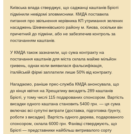
Київська влада стверджує, що саджанці каштанів Бріоті
підмінили невідомі зловмисники. КМДА поставила
питання про звільнення керівника КП утримання зелених
насаджень Шевченківського району м. Києва, оскільки він
причетний до підміни, або не забезпечив контроль за
постачанням каштанів.
У КМДА також зазначили, що сума контракту на
постачання каштанів для міста склала майже мільйон
гривень, однак коли виявилася фальсифікація,
італійській фірмі заплатили лише 50% від контракту.
Нагадаємо, раніше прес-служба КМДА анонсувала, що
до кінця квітня на Хрещатику висадять 289 каштанів
Бріоті, у тому числі 115 подарованих спонсором. Вартість
висадки одного каштана становить 5400 грн. — ця сума
включає всі супутні витрати (доставка, підготовка ґрунту,
роботи з висадки). Вартість одного дерева, подарованого
спонсором, склала 6000 грн. Фахівці стверджують, що
Бріоті — представники найбільш витривалого сорту