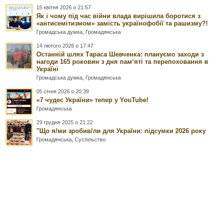
15 квітня 2026 о 21:57
Як і чому під час війни влада вирішила боротися з
«антисемітизмом» замість українофобії та рашизму?!
Громадська думка
,
Громадянська
14 лютого 2026 о 17:47
Останній шлях Тараса Шевченка: плануємо заходи з
нагоди 165 роковин з дня памʼяті та перепоховання в
Україні
Громадська думка
,
Громадянська
05 січня 2026 о 20:39
«7 чудес України» тепер у YouTube!
Громадянська
29 грудня 2025 о 21:22
"Що я/ми зробив/ли для України: підсумки 2026 року
Громадянська
,
Суспільство