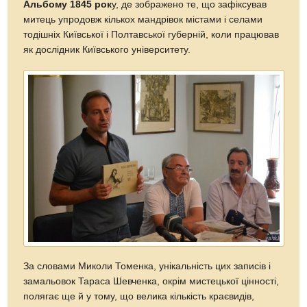
Альбому 1845 рок
у, де зображено те, що зафіксував
митець упродовж кількох мандрівок містами і селами
тодішніх Київської і Полтавської губерній, коли працював
як дослідник Київського університету.
За словами Миколи Томенка, унікальність цих записів і
замальовок Тараса Шевченка, окрім мистецької цінності,
полягає ще й у тому, що велика кількість краєвидів,