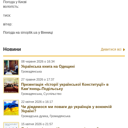
Погода у
Києві
вологість:
тиск:
вітер:
Погода на
sinoptik.ua
у Вінниці
Новини
Дивитися всі
08 червня 2026 о 16:34
Українська книга на Одещині
Громадянська
27 травня 2026 о 17:37
Презентація «Історії української Конституції» в
Камʼянець-Подільську
Громадянська
,
Суспільство
22 квітня 2026 о 16:17
Чи діждемося ми поваги до українців у воюючій
Україні?
Громадська думка
,
Громадянська
15 квітня 2026 о 21:57