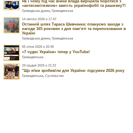
Як і чому під час війни влада вирішила боротися з
«антисемітизмом» замість українофобії та рашизму?!
Громадська думка
,
Громадянська
14 лютого 2026 о 17:47
Останній шлях Тараса Шевченка: плануємо заходи з
нагоди 165 роковин з дня памʼяті та перепоховання в
Україні
Громадська думка
,
Громадянська
05 січня 2026 о 20:39
«7 чудес України» тепер у YouTube!
Громадянська
29 грудня 2025 о 21:22
"Що я/ми зробив/ли для України: підсумки 2026 року
Громадянська
,
Суспільство