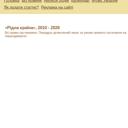
Головна
Всі новини
Анонси подій
Календар
Музеї України
Як додати статтю?
Реклама на сайті
«Рідна країна», 2010 - 2026
Всі права застережені. Передрук дозволений лише за умови прямого посилання на
першоджерело.