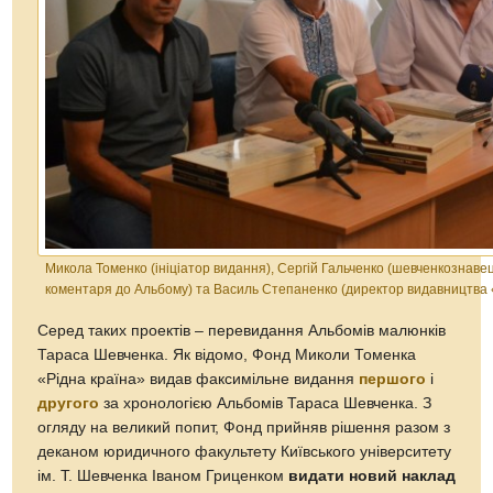
Микола Томенко (ініціатор видання), Сергій Гальченко (шевченкознавец
коментаря до Альбому) та Василь Степаненко (директор видавництва
Серед таких проектів – перевидання Альбомів малюнків
Тараса Шевченка. Як відомо, Фонд Миколи Томенка
«Рідна країна» видав факсимільне видання
першого
і
другого
за хронологією Альбомів Тараса Шевченка. З
огляду на великий попит, Фонд прийняв рішення разом з
деканом юридичного факультету Київського університету
ім. Т. Шевченка Іваном Гриценком
видати новий наклад