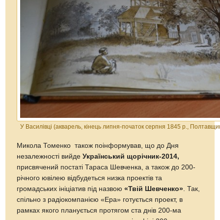
У Василівці (акварель, кінець липня-початок серпня 1845 р., Полтавщи
Микола Томенко також поінформував, що до Дня
незалежності вийде
Український щорічник-2014,
присвячений постаті Тараса Шевченка, а також до 200-
річного ювілею відбудеться низка проектів та
громадських ініціатив під назвою
«Твій Шевченко»
. Так,
спільно з радіокомпанією «Ера» готується проект, в
рамках якого планується протягом ста днів 200-ма