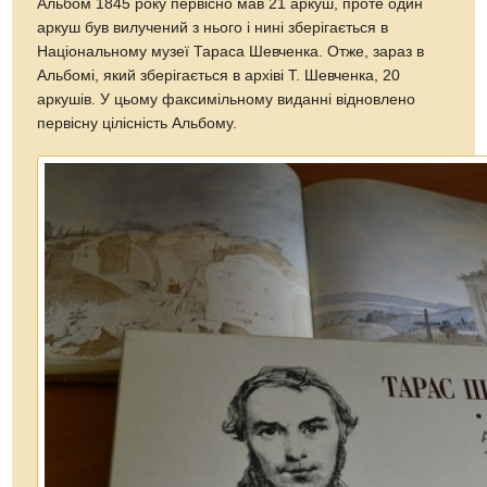
Альбом 1845 року первісно мав 21 аркуш, проте один
аркуш був вилучений з нього і нині зберігається в
Національному музеї Тараса Шевченка. Отже, зараз в
Альбомі, який зберігається в архіві Т. Шевченка, 20
аркушів. У цьому факсимільному виданні відновлено
первісну цілісність Альбому.