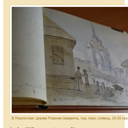
В Переяславі. Церква Покрови (акварель, туш, перо, олівець, 10-20 сер