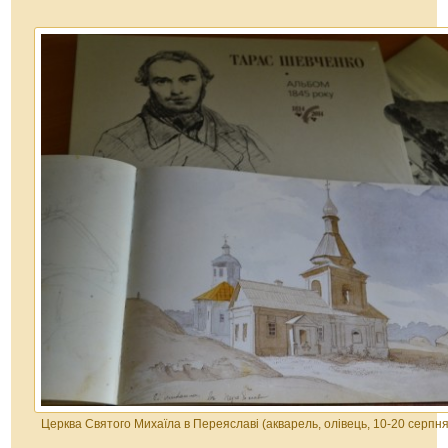
Церква Святого Михаїла в Переяславі (акварель, олівець, 10-20 серпня