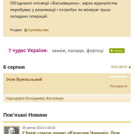
Об’єднаної опозиції «Батьківщина», зараз журналістка
перебуває у реанімації і потребує як мінімум трьох
складних операцій.
Розділи:
Суспільство
6 серпня
Інші дати
Ілля Буяльський
Розгорнути
Народився Володимир Фатальчук
Пов’язані Новини
05 квітня 2013 о 09:33
У Києві стартує проект «В'ячеслав Чорновіл. Поза