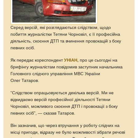
Серед версій, які розглядаються слідством, щодо
побиття журналістки Тетяни Чорновіл, є її професійна
діяльність, скоєння ДТП та вчинення провокацій з боку
певних осіб.
Як передає кореспондент
УНІАН,
про це сьогодні на
брифінгу журналістам повідомив заступник начальника
Головного слідчого управління МВС України
Олег Татаров.
“Слідством опрацьовуються декілька версій. Ми не
відкидаємо версій професійної діяльності Тетяни
Чорновіл, можливого скоєння ДТП і провокації з боку
певних осіб”, — сказав Татаров.
Він зазначив, що через втручання у роботу слідчих на
місці пригоди, відразу не було можливості зібрати речові