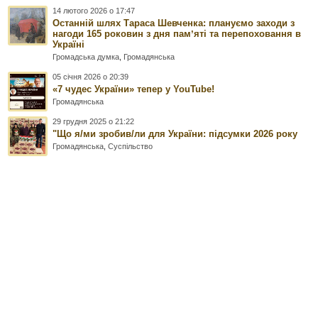
14 лютого 2026 о 17:47
Останній шлях Тараса Шевченка: плануємо заходи з
нагоди 165 роковин з дня памʼяті та перепоховання в
Україні
Громадська думка
,
Громадянська
05 січня 2026 о 20:39
«7 чудес України» тепер у YouTube!
Громадянська
29 грудня 2025 о 21:22
"Що я/ми зробив/ли для України: підсумки 2026 року
Громадянська
,
Суспільство