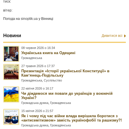
тиск:
вітер:
Погода на
sinoptik.ua
у Вінниці
Новини
Дивитися всі
08 червня 2026 о 16:34
Українська книга на Одещині
Громадянська
27 травня 2026 о 17:37
Презентація «Історії української Конституції» в
Камʼянець-Подільську
Громадянська
,
Суспільство
22 квітня 2026 о 16:17
Чи діждемося ми поваги до українців у воюючій
Україні?
Громадська думка
,
Громадянська
15 квітня 2026 о 21:57
Як і чому під час війни влада вирішила боротися з
«антисемітизмом» замість українофобії та рашизму?!
Громадська думка
,
Громадянська