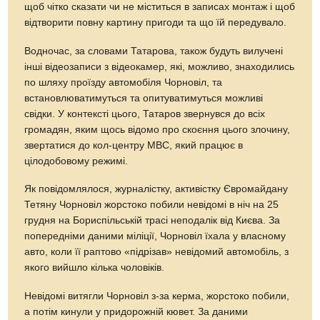
щоб чітко сказати чи не міститься в записах монтаж і щоб
відтворити повну картину пригоди та що їй передувало.
Водночас, за словами Татарова, також будуть вилучені
інші відеозаписи з відеокамер, які, можливо, знаходились
по шляху проїзду автомобіля Чорновіл, та
встановлюватимуться та опитуватимуться можливі
свідки. У контексті цього, Татаров звернувся до всіх
громадян, яким щось відомо про скоєння цього злочину,
звертатися до кол-центру МВС, який працює в
цілодобовому режимі.
Як повідомлялося, журналістку, активістку Євромайдану
Тетяну Чорновіл жорстоко побили невідомі в ніч на 25
грудня на Бориспільській трасі неподалік від Києва. За
попередніми даними міліції, Чорновіл їхала у власному
авто, коли її раптово «підрізав» невідомий автомобіль, з
якого вийшло кілька чоловіків.
Невідомі витягли Чорновіл з-за керма, жорстоко побили,
а потім кинули у придорожній кювет. За даними