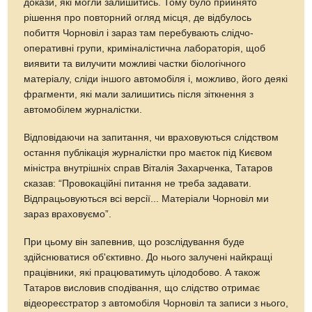
докази, які могли залишитись. Тому було прийнято
рішення про повторний огляд місця, де відбулось
побиття Чорновіл і зараз там перебувають слідчо-
оперативні групи, криміналістична лабораторія, щоб
виявити та вилучити можливі частки біологічного
матеріалу, сліди іншого автомобіля і, можливо, його деякі
фрагменти, які мали залишитись після зіткнення з
автомобілем журналістки.
Відповідаючи на запитання, чи враховуються слідством
остання публікація журналістки про маєток під Києвом
міністра внутрішніх справ Віталія Захарченка, Татаров
сказав: “Провокаційні питання не треба задавати.
Відпрацьовуються всі версії... Матеріали Чорновіл ми
зараз враховуємо”.
При цьому він запевнив, що розслідування буде
здійснюватися об'єктивно. До нього залучені найкращі
працівники, які працюватимуть цілодобово. А також
Татаров висловив сподівання, що слідство отримає
відеореєстратор з автомобіля Чорновіл та записи з нього,