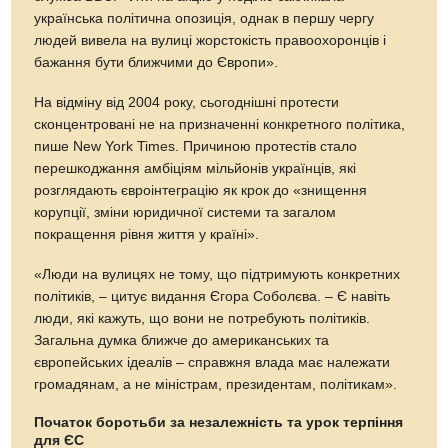
українська політична опозиція, однак в першу чергу
людей вивела на вулиці жорстокість правоохоронців і
бажання бути ближчими до Європи».
На відміну від 2004 року, сьогоднішні протести
сконцентровані не на призначенні конкретного політика,
пише New York Times. Причиною протестів стало
перешкоджання амбіціям мільйонів українців, які
розглядають євроінтеграцію як крок до «знищення
корупції, зміни юридичної системи та загалом
покращення рівня життя у країні».
«Люди на вулицях не тому, що підтримують конкретних
політиків, – цитує видання Єгора Соболєва. – Є навіть
люди, які кажуть, що вони не потребують політиків.
Загальна думка ближче до американських та
європейських ідеалів – справжня влада має належати
громадянам, а не міністрам, президентам, політикам».
Початок боротьби за незалежність та урок терпіння
для ЄС