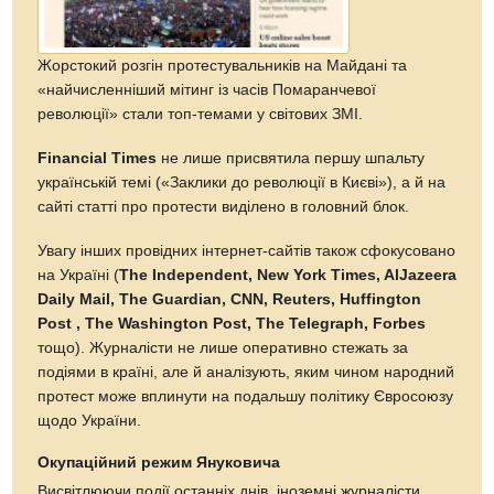
Жорстокий розгін протестувальників на Майдані та
«найчисленніший мітинг із часів Помаранчевої
революції» стали топ-темами у світових ЗМІ.
Financial Times
не лише присвятила першу шпальту
українській темі («Заклики до революції в Києві»), а й на
сайті статті про протести виділено в головний блок.
Увагу інших провідних інтернет-сайтів також сфокусовано
на Україні (
The Independent, New York Times, AlJazeera
Daily Mail, The Guardian, CNN, Reuters, Huffington
Post , The Washington Post, The Telegraph, Forbes
тощо). Журналісти не лише оперативно стежать за
подіями в країні, але й аналізують, яким чином народний
протест може вплинути на подальшу політику Євросоюзу
щодо України.
Окупаційний режим Януковича
Висвітлюючи події останніх днів, іноземні журналісти