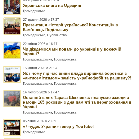
08 червня 2026 о 16:34
Українська книга на Одещині
Громадянська
27 травня 2026 о 17:37
Презентація «Історії української Конституції» в
Камʼянець-Подільську
Громадянська
,
Суспільство
22 квітня 2026 о 16:17
Чи діждемося ми поваги до українців у воюючій
Україні?
Громадська думка
,
Громадянська
15 квітня 2026 о 21:57
Як і чому під час війни влада вирішила боротися з
«антисемітизмом» замість українофобії та рашизму?!
Громадська думка
,
Громадянська
14 лютого 2026 о 17:47
Останній шлях Тараса Шевченка: плануємо заходи з
нагоди 165 роковин з дня памʼяті та перепоховання в
Україні
Громадська думка
,
Громадянська
05 січня 2026 о 20:39
«7 чудес України» тепер у YouTube!
Громадянська