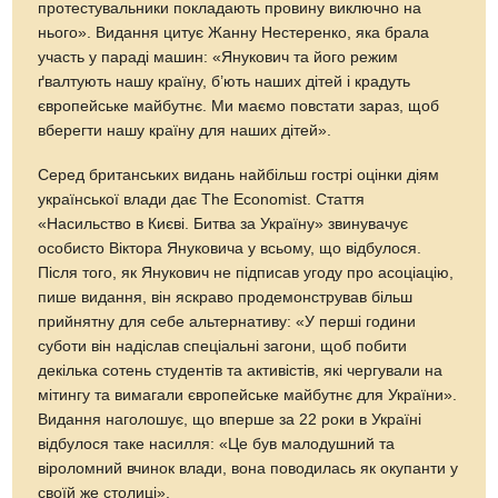
протестувальники покладають провину виключно на
нього». Видання цитує Жанну Нестеренко, яка брала
участь у параді машин: «Янукович та його режим
ґвалтують нашу країну, б’ють наших дітей і крадуть
європейське майбутнє. Ми маємо повстати зараз, щоб
вберегти нашу країну для наших дітей».
Серед британських видань найбільш гострі оцінки діям
української влади дає The Economist. Стаття
«Насильство в Києві. Битва за Україну» звинувачує
особисто Віктора Януковича у всьому, що відбулося.
Після того, як Янукович не підписав угоду про асоціацію,
пише видання, він яскраво продемонстрував більш
прийнятну для себе альтернативу: «У перші години
суботи він надіслав спеціальні загони, щоб побити
декілька сотень студентів та активістів, які чергували на
мітингу та вимагали європейське майбутнє для України».
Видання наголошує, що вперше за 22 роки в Україні
відбулося таке насилля: «Це був малодушний та
віроломний вчинок влади, вона поводилась як окупанти у
своїй же столиці».