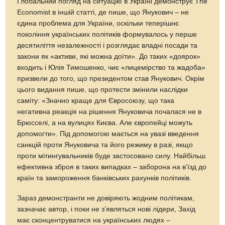
Глобальний погляд на ситуацію в Україні демонструє The
Economist в іншій статті, де пише, що Янукович – не
єдина проблема для України, оскільки теперішнє
покоління українських політиків формувалось у перше
десятиліття незалежності і розглядає владні посади та
закони як «активи, які можна доїти». До таких «доярок»
входить і Юлія Тимошенко, чиє «лицемірство та жадоба»
призвели до того, що президентом став Янукович. Окрім
цього видання пише, що протести змінили наслідки
саміту: «Значно краще для Євросоюзу, що така
негативна реакція на рішення Януковича почалася не в
Брюсселі, а на вулицях Києва. Але європейці можуть
допомогти». Під допомогою мається на увазі введення
санкцій проти Януковича та його режиму в разі, якщо
проти мітингувальників буде застосовано силу. Найбільш
ефективна зброя в таких випадках – заборона на в’їзд до
країн та замороження банківських рахунків політиків.
Зараз демонстранти не довіряють жодним політикам,
зазначає автор, і поки не з’являться нові лідери, Захід
має сконцентруватися на українських людях –