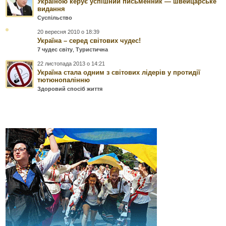
Україною керує успішний письменник — швейцарське
видання
Суспільство
20 вересня 2010 о 18:39
Україна – серед світових чудес!
7 чудес світу
,
Туристична
22 листопада 2013 о 14:21
Україна стала одним з світових лідерів у протидії
тютюнопалінню
Здоровий спосіб життя