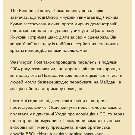
The Economist згадує Помаранчеву революцію і
зазначає, що тоді Віктор Янукович вимагав від Леоніда
Кучми застосування сили проти мирних демонстрацій,
однак кровопролиття вдалось уникнути. «Цього разу
Янукович отримав шанс діяти за своїм сценарієм. Він
кинув Україну в одну із найбільш серйозних політичних
криз, із непередбаченими наслідками».
Washington Post також проводить паралель із подіями
2004 року, зазначаючи, що жорстокі дії правоохоронців
контрастують із Помаранчевою революцією, коли тисячі
людей могли безперешкодно перебувати на Майдані, а
міліція зайняла «стриману позицію».
Іноземні видання підкреслюють зміни в настроях
протестувальників. Якщо минулої неділі головна вимога
полягала у підписанні Угоди про асоціацію з ЄС, то зараз
гасла трансформувалися. Громадяни вимагають нових
виборів і імпічменту президента, пише британська
служба ВВС: «Йти на акцію у неділю закликала