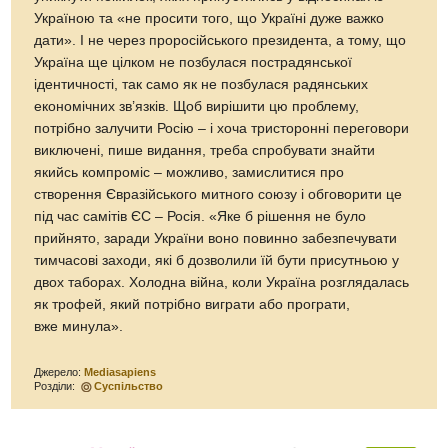
Україною та «не просити того, що Україні дуже важко
дати». І не через проросійського президента, а тому, що
Україна ще цілком не позбулася пострадянської
ідентичності, так само як не позбулася радянських
економічних зв’язків. Щоб вирішити цю проблему,
потрібно залучити Росію – і хоча тристоронні переговори
виключені, пише видання, треба спробувати знайти
якийсь компроміс – можливо, замислитися про
створення Євразійського митного союзу і обговорити це
під час самітів ЄС – Росія. «Яке б рішення не було
прийнято, заради України воно повинно забезпечувати
тимчасові заходи, які б дозволили їй бути присутньою у
двох таборах. Холодна війна, коли Україна розглядалась
як трофей, який потрібно виграти або програти,
вже минула».
Джерело:
Mediasapiens
Розділи:
Суспільство