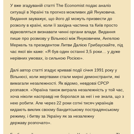
У вже згадуваній статті The Economist подає аналіз
ситуації в Україні та прогноз можливих дій Януковича.
Видання зауважує, що його дії можуть призвести до
розколу в країні, коли її західна частина та Київ просто
відмовляться визнавати чинні органи влади. Видання
пише про розмову у Вільнюсі між Януковичем, Ангелою
Меркель та президентом Литви Далією Грибаускайте, під
час якої він каже: «Я був один останні 3,5 роки… у дуже
нерівних умовах, із сильною Росією».
Далі автор статті згадує криваві події січня 1991 року у
Вільнюсі, коли жертвами стали мирні демонстранти, які
вимагали незалежності. Як відомо, невдовзі СРСР
розпався. «Україна також виграла незалежність у той час,
хоча ніколи насправді не боролася за неї і не знала, що з
нею робити. Але через 22 роки сотні тисяч українців
кидають виклик своєму бандитському пострадянському
режиму, і битву за Україну як за незалежну
державу розпочато».