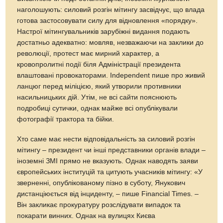
наголошують: силовий розгін мітингу засвідчує, що влада
готова застосовувати силу для відновлення «порядку».
Настрої мітингувальників зарубіжні видання подають
достатньо адекватно: мовляв, незважаючи на заклики до
революції, протест має мирний характер, а
кровопролитні події біля Адміністрації президента
влаштовані провокаторами. Independent пише про живий
ланцюг перед міліцією, який утворили противники
насильницьких дій. Утім, не всі сайти пояснюють
подробиці сутички, однак майже всі опублікували
фотографії трактора та бійки.
Хто саме має нести відповідальність за силовий розгін
мітингу – президент чи інші представники органів влади –
іноземні ЗМІ прямо не вказують. Однак наводять заяви
європейських інституцій та цитують учасників мітингу: «У
зверненні, опублікованому пізно в суботу, Янукович
дистанціюється від інциденту, – пише Financial Times. –
Він закликає прокуратуру розслідувати випадок та
покарати винних. Однак на вулицях Києва