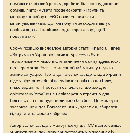
пом’якшити візовий режим, зробити більше студентських
обмінів, підтримувати продемократичні групи та
моніторинг виборів. «ЄС повинен показати
мітингувальникам, що їхні почуття знаходять відгук,
навіть якщо їхні політики надто короткозорі, щоб
поділяти їх».
Схожу позицію висловлює авторка статті Financial Times
«Затримка з Україною навчить Брюссель бути
терплячими» – якщо після закінчення саміту здавалося,
що перемогла Росія, то масштабний мітинг у неділю
змінив ситуацію. Проте це не означає, що влада України
піде у відставку або різко змінить зовнішню політику,
пише видання: «Протести означають, що західно
орієнтовану Україну не невідворотно втрачено для
Вільнюса – і її не буде полишено без бою. Це має бути
заспокоєнням для Брюсcеля, який, здається, збирався
відступити та скласти зброю».
Автор зазначає, що в майбутньому для ЄС найголовніше
уникнути помилок, яких припустились у відносинах із