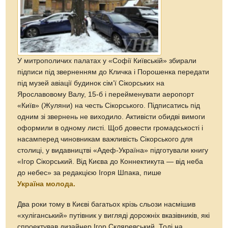
У митрополичих палатах у «Софії Київській» збирали
підписи під зверненням до Кличка і Порошенка передати
під музей авіації будинок сім’ї Сікорських на
Ярославовому Валу, 15-б і перейменувати аеропорт
«Київ» (Жуляни) на честь Сікорського. Підписатись під
одним зі звернень не виходило. Активісти обидві вимоги
оформили в одному листі. Щоб довести громадськості і
насамперед чиновникам важливість Сікорського для
столиці, у видавництві «Адеф-Україна» підготували книгу
«Ігор Сікорський. Від Києва до Коннектикута — від неба
до небес» за редакцією Ігоря Шпака, пише
Україна молода.
Два роки тому в Києві багатьох крізь сльози насмішив
«хуліганський» путівник у вигляді дорожніх вказівників, які
спроектував дизайнер Ігор Скляревський. Тоді на