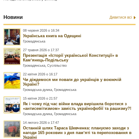
Новини
Дивитися всі
08 червня 2026 о 16:34
Українська книга на Одещині
Громадянська
27 травня 2026 о 17:37
Презентація «Історії української Конституції» в
Камʼянець-Подільську
Громадянська
,
Суспільство
22 квітня 2026 о 16:17
Чи діждемося ми поваги до українців у воюючій
Україні?
Громадська думка
,
Громадянська
15 квітня 2026 о 21:57
Як і чому під час війни влада вирішила боротися з
«антисемітизмом» замість українофобії та рашизму?!
Громадська думка
,
Громадянська
14 лютого 2026 о 17:47
Останній шлях Тараса Шевченка: плануємо заходи з
нагоди 165 роковин з дня памʼяті та перепоховання в
Україні