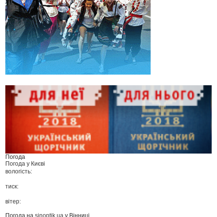
Погода
Погода у
Києві
вологість:
тиск:
вітер:
Погода на
sinoptik.ua
у Вінниці