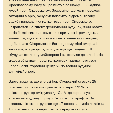
Ярославовому Валу він розмістив позначку — «Садиба-
музей Ігоря Сікорського». Зрозуміло, що коли перехожі
заходили в арку, очікуючи побачити відремонтовану
садибу винахідника гелікоптера Ігоря Сікорського,
натрапляли на вщент зруйнований будинок, який багато
років бомжі використовують як притулок і громадський
туалет. Та, здається, комусь «не останньому» вигідно,
щоби слава Сікорського в його рідному місті вмерла і
загинула, а у дворі садиби, де тоді ще студент КПІ
збудував столярну майстерню і виготовляв деталі літаків,
згодом збудувши перші гелікоптери, завтра торкався
небес новий торговий центр чи житловий будинок
для мільйонерів.
Варто згадати, що в Києві Ігор Сікорський створив 25
основних типів літаків і два гелікоптери. 1919-го
авіаконструктор емігрував до США, де зорганізував
власну авіабудівну фірму «Сікорські Ейркрафт». За
океаном він сконструював ще 17 основних типів літаків та
18 основних типів вертольотів, серед яких була