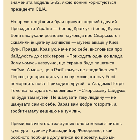
знаменита модель S-92, якою донині користуються
президенти США.
На презентації книги були присутні перший і другий
Президенти України — Леонід Кравчук і Леонід Кучма.
Вони вислухали розповіді науковців про Сікорського і
схвалили ініціативу активістів — музею авіації у Києві
бути. Правда, Кравчук, наче про себе, висловився про
байдужість до своїх героїв: «Приходить один до влади,
йому чомусь незручно, що Україна буде пишатися
своїми. А може, це в Росії комусь не сподобається?
Перше, що приходить у голову: може, хтось у Росії
поморщить носа. Приходить другий...» Академік Петро
Толочко нагадав екс-керівникам: «Сікорському байдуже,
чи буде там музей. Не шанувати таку людину — не
шанувати самих себе. Зараз вам добре говорити, а
зробити малу дещицю не зуміли».
Примирювачем став заступник голови комісії з питань
культури і туризму Київради Ігор Федоренко, який
особисто пообіцяв долучитися до проекту, щоб ми