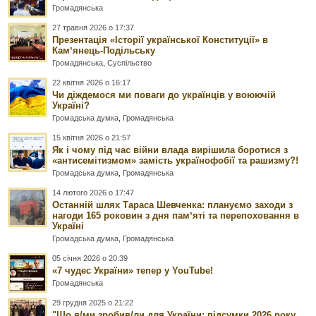
Громадянська
27 травня 2026 о 17:37
Презентація «Історії української Конституції» в
Камʼянець-Подільську
Громадянська
,
Суспільство
22 квітня 2026 о 16:17
Чи діждемося ми поваги до українців у воюючій
Україні?
Громадська думка
,
Громадянська
15 квітня 2026 о 21:57
Як і чому під час війни влада вирішила боротися з
«антисемітизмом» замість українофобії та рашизму?!
Громадська думка
,
Громадянська
14 лютого 2026 о 17:47
Останній шлях Тараса Шевченка: плануємо заходи з
нагоди 165 роковин з дня памʼяті та перепоховання в
Україні
Громадська думка
,
Громадянська
05 січня 2026 о 20:39
«7 чудес України» тепер у YouTube!
Громадянська
29 грудня 2025 о 21:22
"Що я/ми зробив/ли для України: підсумки 2026 року