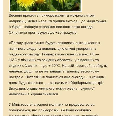
Весняні примхи з приморозками та мокрим снігом
наприкінці квітня нарешті припиняються, і до кінця тижня
в Україні запанує справжня весняно-літня погода.
Синоптики прогнозують до +20 градусів.
«Погоду цього тижня будуть визначати антициклони з
північного сходу та невеликі циклонічні утворення з
південного заходу. Температура сягне близько + 8 —
16°С у північних та західних областях, у південних та
східних областях — до + 20°С. На всій території пройдуть
невеликі дощі, та це не завадить гарному весняному
настрою. Потепління почнеться вже сьогодні, і з кожним
днем буде тепліше», — зазначили в Укргідрометцентрі.
Внаслідок опадів минулого тижня рівень пожежної
небезпеки в Україні знизився.
У Міністерстві аграрної політики та продовольства
побоюються, що приморозки, які були особливо
відчутними у вівторок та середу, вплинуть на врожай