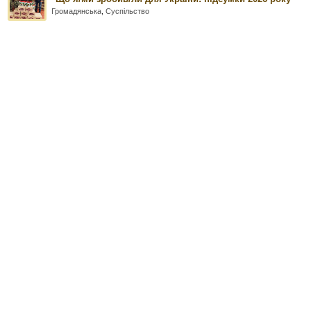
Громадянська
,
Суспільство