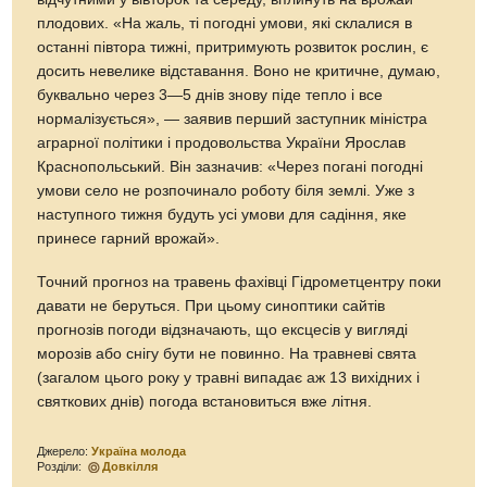
плодових. «На жаль, ті погодні умови, які склалися в
останні півтора тижні, притримують розвиток рослин, є
досить невелике відставання. Воно не критичне, думаю,
буквально через 3—5 днів знову піде тепло і все
нормалізується», — заявив перший заступник міністра
аграрної політики і продовольства України Ярослав
Краснопольський. Він зазначив: «Через погані погодні
умови село не розпочинало роботу біля землі. Уже з
наступного тижня будуть усі умови для садіння, яке
принесе гарний врожай».
Точний прогноз на травень фахівці Гідрометцентру поки
давати не беруться. При цьому синоптики сайтів
прогнозів погоди відзначають, що ексцесів у вигляді
морозів або снігу бути не повинно. На травневі свята
(загалом цього року у травні випадає аж 13 вихідних і
святкових днів) погода встановиться вже літня.
Джерело:
Україна молода
Розділи:
Довкілля