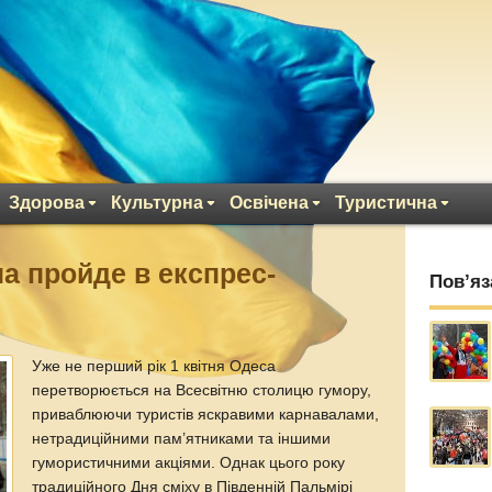
Здорова
Культурна
Освічена
Туристична
а пройде в експрес-
Пов’яз
Уже не перший рік 1 квітня Одеса
перетворюється на Всесвітню столицю гумору,
приваблюючи туристів яскравими карнавалами,
нетрадиційними пам’ятниками та іншими
гумористичними акціями. Однак цього року
традиційного Дня сміху в Південній Пальмірі