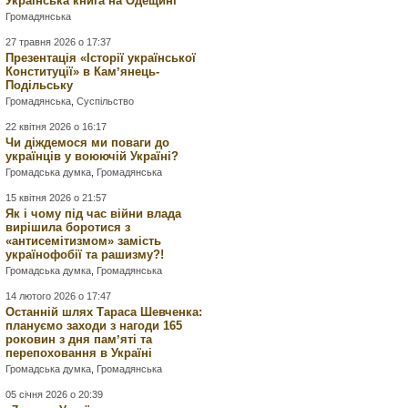
Українська книга на Одещині
Громадянська
27 травня 2026 о 17:37
Презентація «Історії української
Конституції» в Камʼянець-
Подільську
Громадянська
,
Суспільство
22 квітня 2026 о 16:17
Чи діждемося ми поваги до
українців у воюючій Україні?
Громадська думка
,
Громадянська
15 квітня 2026 о 21:57
Як і чому під час війни влада
вирішила боротися з
«антисемітизмом» замість
українофобії та рашизму?!
Громадська думка
,
Громадянська
14 лютого 2026 о 17:47
Останній шлях Тараса Шевченка:
плануємо заходи з нагоди 165
роковин з дня памʼяті та
перепоховання в Україні
Громадська думка
,
Громадянська
05 січня 2026 о 20:39