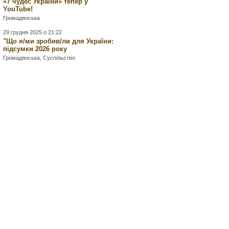
«7 чудес України» тепер у
YouTube!
Громадянська
29 грудня 2025 о 21:22
"Що я/ми зробив/ли для України:
підсумки 2026 року
Громадянська
,
Суспільство