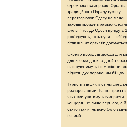
скромною і камерною. Організат
традиційного Параду гумору — 
перетворював Одесу на малень
заходів пройде в рамках фестив
вже вп’яте. До Одеси приїдуть 
роз’єднують, то клоуни — об’єд
вітчизняних артистів долучаться
Окремо пройдуть заходи для юн
для хворих діток та дітей-перес
виконуватимуть і комедіанти, я
підняти дух пораненим бійцям.
Туристи з інших міст, які спеці
розчарованими. На центральних
яких виступатимуть гумористи т
концерти не лише першого, а й 
свято таким, як воно було заду
і спокій.