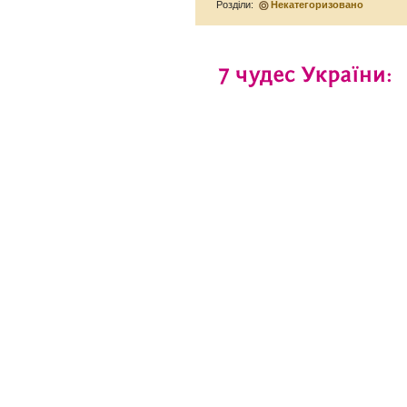
Розділи:
Некатегоризовано