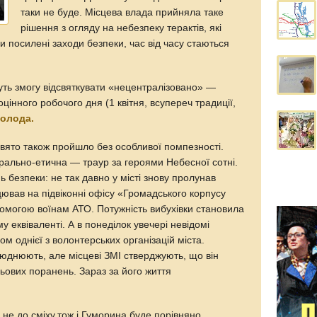
таки не буде. Місцева влада прийняла таке
рішення з огляду на небезпеку терактів, які
и посилені заходи безпеки, час від часу стаються
ть змогу відсвяткувати «нецентралізовано» —
оцінного робочого дня (1 квітня, всупереч традиції,
молода.
вято також пройшло без особливої помпезності.
рально-етична — траур за героями Небесної сотні.
ь безпеки: не так давно у місті знову пролунав
ював на підвіконні офісу «Громадського корпусу
омогою воїнам АТО. Потужність вибухівки становила
у еквіваленті. А в понеділок увечері невідомі
ном однієї з волонтерських організацій міста.
юднюють, але місцеві ЗМІ стверджують, що він
льових поранень. Зараз за його життя
і не до сміху,тож і Гуморина буде порівняно