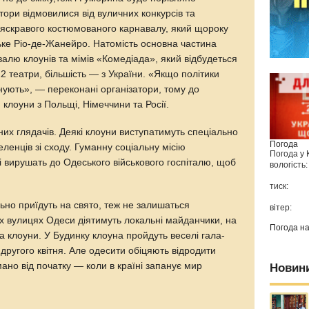
ори відмовилися від вуличних конкурсів та
яскравого костюмованого карнавалу, який щороку
ке Ріо-де-Жанейро. Натомість основна частина
алю клоунів та мімів «Комедіада», який відбудеться
22 театри, більшість — з України. «Якщо політики
нують», — переконані організатори, тому до
 клоуни з Польщі, Німеччини та Росії.
их глядачів. Деякі клоуни виступатимуть спеціально
Погода
еленців зі сходу. Гуманну соціальну місію
Погода у
кі вирушать до Одеського військового госпіталю, щоб
вологість:
тиск:
ально приїдуть на свято, теж не залишаться
вітер:
 вулицях Одеси діятимуть локальні майданчики, на
Погода н
а клоуни. У Будинку клоуна пройдуть веселі гала-
другого квітня. Але одесити обіцяють відродити
мано від початку — коли в країні запанує мир
Новин