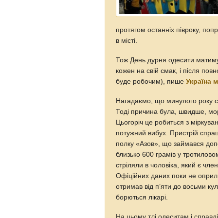
протягом останніх півроку, попр
в місті.
Тож День дурня одесити матиму
кожен на свій смак, і після повн
буде робочим), пише
Україна 
Нагадаємо, що минулого року с
Тоді причина була, швидше, мо
Цьогоріч це робиться з міркуван
потужний вибух. Пристрій спрац
полку «Азов», що займався доп
близько 600 грамів у тротиловом
стріляли в чоловіка, який є чле
Офіційних даних поки не оприл
отримав від п’яти до восьми ку
борються лікарі.
На цьому тлі одеситам і справд