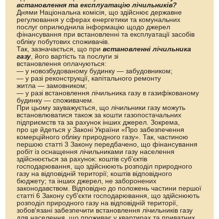
встановлення та експлуатацію лічильників?
Днями Національна комісія, що здійснює державне
регулювання у сферах енергетики та комунальних
послуг оприлюднила інформацію щодо джерел
фінансування при встановленні та експлуатації засобів
обліку побутових споживачів.
Так, зазначається, що при
встановленні лічильника
газу
, його вартість та послуги зі
встановлення оплачуються:
— у новозбудованому будинку — забудовником;
— у разі реконструкції, капітального ремонту
житла — замовником;
— у разі встановлення лічильника газу в газифікованому
будинку — споживачем.
При цьому зауважується, що лічильники газу можуть
встановлюватися також за кошти газопостачальних
підприємств та за рахунок інших джерел. Зокрема,
про це йдеться у Законі України «Про забезпечення
комерційного обліку природного газу». Так, частиною
першою статті 3 Закону передбачено, що фінансування
робіт із оснащення лічильниками газу населення
здійснюється за рахунок: коштів суб'єктів
господарювання, що здійснюють розподіл природного
газу на відповідній території; коштів відповідного
бюджету; та інших джерел, не заборонених
законодавством. Відповідно до положень частини першої
статті 6 Закону суб'єкти господарювання, що здійснюють
розподіл природного газу на відповідній території,
зобов'язані забезпечити встановлення лічильників газу
для населення, що проживає у квартирах та приватних