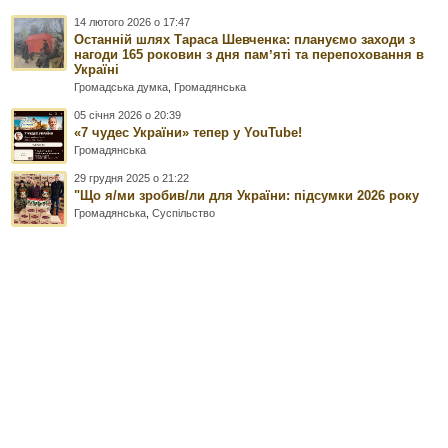
14 лютого 2026 о 17:47
Останній шлях Тараса Шевченка: плануємо заходи з
нагоди 165 роковин з дня памʼяті та перепоховання в
Україні
Громадська думка
,
Громадянська
05 січня 2026 о 20:39
«7 чудес України» тепер у YouTube!
Громадянська
29 грудня 2025 о 21:22
"Що я/ми зробив/ли для України: підсумки 2026 року
Громадянська
,
Суспільство