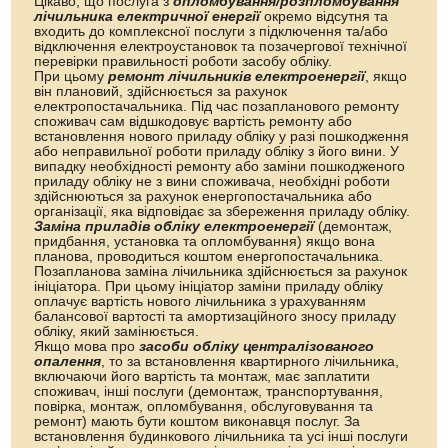
Цікаво, що послуга з
опломбування/розпломбування
лічильника електричної енергії
окремо відсутня та
входить до комплексної послуги з підключення та/або
відключення електроустановок та позачергової технічної
перевірки правильності роботи засобу обліку.
При цьому
ремонт лічильників електроенергії
, якщо
він плановий, здійснюється за рахунок
електропостачальника. Під час позапланового ремонту
споживач сам відшкодовує вартість ремонту або
встановлення нового приладу обліку у разі пошкодження
або неправильної роботи приладу обліку з його вини. У
випадку необхідності ремонту або заміни пошкодженого
приладу обліку не з вини споживача, необхідні роботи
здійснюються за рахунок енергопостачальника або
організації, яка відповідає за збереження приладу обліку.
Заміна приладів обліку електроенергії
(демонтаж,
придбання, установка та опломбування) якщо вона
планова, проводиться коштом енергопостачальника.
Позапланова заміна лічильника здійснюється за рахунок
ініціатора. При цьому ініціатор заміни приладу обліку
оплачує вартість нового лічильника з урахуванням
балансової вартості та амортизаційного зносу приладу
обліку, який замінюється.
Якщо мова про
засоби обліку централізованого
опалення
, то за встановлення квартирного лічильника,
включаючи його вартість та монтаж, має заплатити
споживач, інші послуги (демонтаж, транспортування,
повірка, монтаж, опломбування, обслуговування та
ремонт) мають бути коштом виконавця послуг. За
встановлення будинкового лічильника та усі інші послуги