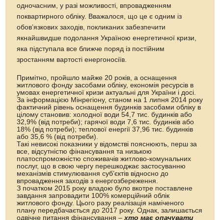
одночасним, у разі можливості, впровадженням
поквартирного обліку. Вважалося, що це є одним із
обов’язкових заходів, покликаних забезпечити
якнайшвидше подолання Україною енергетичної кризи,
яка підступала все ближче поряд із постійним
зростанням вартості енергоносіїв.
Примітно, пройшло майже 20 років, а оснащення
житлового фонду засобами обліку, економія ресурсів в
умовах енергетичної кризи актуальні для України і досі.
За інформацією Мінрегіону, станом на 1 липня 2014 року
фактичний рівень оснащення будинків засобами обліку в
цілому становив: холодної води 54,7 тис. будинків або
32,9% (від потреби); гарячої води 7,6 тис. будинків або
18% (від потреби); теплової енергії 37,96 тис. будинків
або 35,6 % (від потреби).
Такі невисокі показники у відомстві пояснюють, перш за
все, відсутністю фінансування та низькою
платоспроможністю споживачів житлово-комунальних
послуг, що в свою чергу перешкоджає застосуванню
механізмів стимулювання суб’єктів відносно до
впровадження заходів з енергозбереження.
З початком 2015 року владою було вкотре поставлене
завдання запровадити 100% комерційний облік
житлового фонду. Цього разу реалізація наміченого
плану передбачається до 2017 року. Однак, залишається
одвічне питання фінансування –
х
то має опачувати