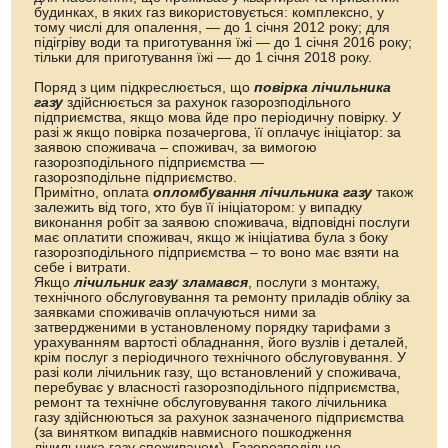
будинках, в яких газ використовується: комплексно, у
тому числі для опалення, — до 1 січня 2012 року; для
підігріву води та приготування їжі — до 1 січня 2016 року;
тільки для приготування їжі — до 1 січня 2018 року.
Поряд з цим підкреслюється, що
повірка лічильника
газу
здійснюється за рахунок газорозподільного
підприємства, якщо мова йде про періодичну повірку. У
разі ж якщо повірка позачергова, її оплачує ініціатор: за
заявою споживача – споживач, за вимогою
газорозподільного підприємства —
газорозподільне підприємство.
Примітно, оплата
опломбування лічильника газу
також
залежить від того, хто був її ініціатором: у випадку
виконання робіт за заявою споживача, відповідні послуги
має оплатити споживач, якщо ж ініціатива була з боку
газорозподільного підприємства – то воно має взяти на
себе і витрати.
Якщо
лічильник газу зламався
, послуги з монтажу,
технічного обслуговування та ремонту приладів обліку за
заявками споживачів оплачуються ними за
затвердженими в установленому порядку тарифами з
урахуванням вартості обладнання, його вузлів і деталей,
крім послуг з періодичного технічного обслуговування. У
разі коли лічильник газу, що встановлений у споживача,
перебуває у власності газорозподільного підприємства,
ремонт та технічне обслуговування такого лічильника
газу здійснюються за рахунок зазначеного підприємства
(за винятком випадків навмисного пошкодження
лічильника газу споживачем). Газорозподільне