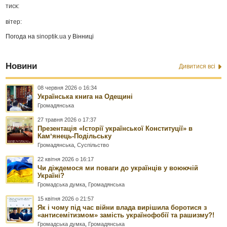
тиск:
вітер:
Погода на
sinoptik.ua
у Вінниці
Новини
Дивитися всі
08 червня 2026 о 16:34
Українська книга на Одещині
Громадянська
27 травня 2026 о 17:37
Презентація «Історії української Конституції» в
Камʼянець-Подільську
Громадянська
,
Суспільство
22 квітня 2026 о 16:17
Чи діждемося ми поваги до українців у воюючій
Україні?
Громадська думка
,
Громадянська
15 квітня 2026 о 21:57
Як і чому під час війни влада вирішила боротися з
«антисемітизмом» замість українофобії та рашизму?!
Громадська думка
,
Громадянська