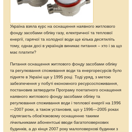
Україна взяла курс на оснащення наявного житлового
фонду засобами обліку газу, електричної та теплової
енергії, гарячої та холодної води ще кілька десятиліть
тому, однак досі в українців виникає питання – хто і за що
має платити?
Питання оснащення житлового фонду засобами обліку
та регулювання споживання води та енергоресурсів було
підняте в Україні ще у 1995 році. Тоді уряд, з метою
забезпечення у побуті економного ресурсоспоживання,
постановив затвердити Програму поетапного оснащення
наявного житлового фонду засобами обліку та
регулювання споживання води і теплової енергії на 1996
—2007 роки, а також установив, що у 1996—2005 роках
підлягають обов'язковому оснащенню такими
лічильниками абонентські вводи багатоповерхових
будинків, а до кінця 2007 року малоповерхові будинки з