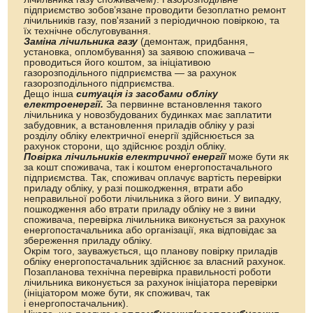
підприємство зобов’язане проводити безоплатно ремонт
лічильників газу, пов'язаний з періодичною повіркою, та
їх технічне обслуговування.
Заміна лічильника газу
(демонтаж, придбання,
установка, опломбування) за заявою споживача –
проводиться його коштом, за ініціативою
газорозподільного підприємства — за рахунок
газорозподільного підприємства.
Дещо інша
ситуація із засобами обліку
електроенергії.
За первинне встановлення такого
лічильника у новозбудованих будинках має заплатити
забудовник, а встановлення приладів обліку у разі
розділу обліку електричної енергії здійснюється за
рахунок сторони, що здійснює розділ обліку.
Повірка лічильників електричної енергії
може бути як
за кошт споживача, так і коштом енергопостачального
підприємства. Так, споживач оплачує вартість перевірки
приладу обліку, у разі пошкодження, втрати або
неправильної роботи лічильника з його вини. У випадку,
пошкодження або втрати приладу обліку не з вини
споживача, перевірка лічильника виконується за рахунок
енергопостачальника або організації, яка відповідає за
збереження приладу обліку.
Окрім того, зауважується, що планову повірку приладів
обліку енергопостачальник здійснює за власний рахунок.
Позапланова технічна перевірка правильності роботи
лічильника виконується за рахунок ініціатора перевірки
(ініціатором може бути, як споживач, так
і енергопостачальник).