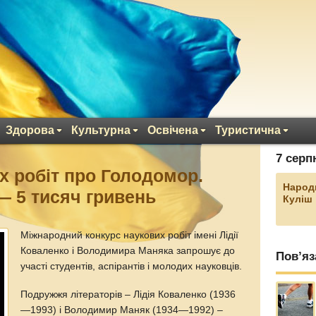
Здорова
Культурна
Освічена
Туристична
7 серп
х робіт про Голодомор.
Народ
— 5 тисяч гривень
Куліш
Міжнародний конкурс наукових робіт імені Лідії
Коваленко і Володимира Маняка запрошує до
Пов’яз
участі студентів, аспірантів і молодих науковців.
Подружжя літераторів – Лідія Коваленко (1936
—1993) і Володимир Маняк (1934—1992) –