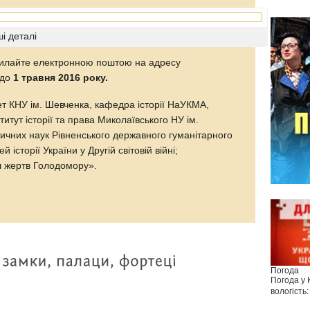
і деталі
дсилайте електронною поштою на адресу
до
1 травня 2016 року.
т КНУ ім. Шевченка, кафедра історії НаУКМА,
итут історії та права Миколаївського НУ ім.
ичних наук Рівненського державного гуманітарного
історії України у Другій світовій війні;
л жертв Голодомору».
Погода
Погода у
вологість: