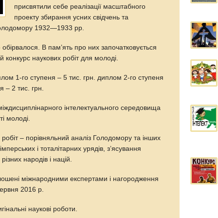
присвятили себе реалізації масштабного
проекту збирання усних свідчень та
̈ Голодомору 1932—1933 рр.
о обірвалося. В пам’ять про них започатковується
̆ конкурс наукових робіт для молоді.
лом 1-го ступеня – 5 тис. грн. диплом 2-го ступеня
я – 2 тис. грн.
іждисциплінарного інтелектуального середовища
ті молоді.
робіт – порівняльний аналіз Голодомору та інших
 імперських і тоталітарних урядів, з’ясування
різних народів і націй.
олошені міжнародними експертами і нагородження
ервня 2016 р.
інальні наукові роботи.