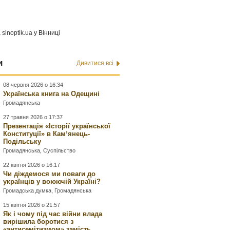
а
sinoptik.ua
у Вінниці
и
Дивитися всі
08 червня 2026 о 16:34
Українська книга на Одещині
Громадянська
27 травня 2026 о 17:37
Презентація «Історії української
Конституції» в Камʼянець-
Подільську
Громадянська
,
Суспільство
22 квітня 2026 о 16:17
Чи діждемося ми поваги до
українців у воюючій Україні?
Громадська думка
,
Громадянська
15 квітня 2026 о 21:57
Як і чому під час війни влада
вирішила боротися з
«антисемітизмом» замість