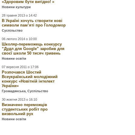
«Здоровим бути вигідно! »
Новини культури
28 травня 2013 о 14:42
В Україні хочуть створити нові
символи пам’яті про Голодомор
Суспільство
06 лютого 2014 о 10:00
Школяр-переможець конкурсу
“Дудл для Google” заробив для
своєї школи 50 тисяч гривень
Новини освіти
07 вересня 2011 о 17:06
Розпочався Шостий
Всеукраїнський молодіжний
конкурс «Новітній інтелект
України»
Громадянська
,
Суспільство
30 жовтня 2013 о 16:10
Визначено переможців
студентських робіт про
визвольний рух
Новини освіти