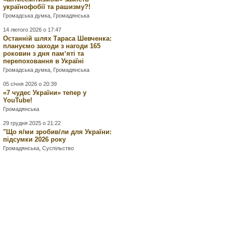
українофобії та рашизму?!
Громадська думка
,
Громадянська
14 лютого 2026 о 17:47
Останній шлях Тараса Шевченка:
плануємо заходи з нагоди 165
роковин з дня памʼяті та
перепоховання в Україні
Громадська думка
,
Громадянська
05 січня 2026 о 20:39
«7 чудес України» тепер у
YouTube!
Громадянська
29 грудня 2025 о 21:22
"Що я/ми зробив/ли для України:
підсумки 2026 року
Громадянська
,
Суспільство