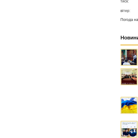
тиск:
вітер:
Погода н
Новин