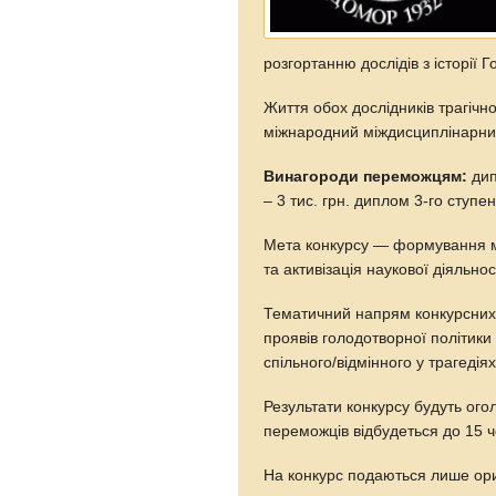
розгортанню дослідів з історіі
Життя обох дослідників трагічн
міжнародний міждисциплінарнии
Винагороди переможцям:
дип
– 3 тис. грн. диплом 3-го ступен
Мета конкурсу — формування м
та активізація наукової діяльнос
Тематичний напрям конкурсних 
проявів голодотворної політики
спільного/відмінного у трагедіях 
Результати конкурсу будуть ог
переможців відбудеться до 15 ч
На конкурс подаються лише ориг