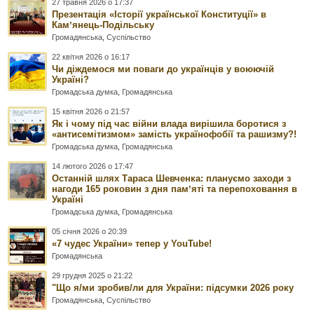
27 травня 2026 о 17:37
Презентація «Історії української Конституції» в
Камʼянець-Подільську
Громадянська
,
Суспільство
22 квітня 2026 о 16:17
Чи діждемося ми поваги до українців у воюючій
Україні?
Громадська думка
,
Громадянська
15 квітня 2026 о 21:57
Як і чому під час війни влада вирішила боротися з
«антисемітизмом» замість українофобії та рашизму?!
Громадська думка
,
Громадянська
14 лютого 2026 о 17:47
Останній шлях Тараса Шевченка: плануємо заходи з
нагоди 165 роковин з дня памʼяті та перепоховання в
Україні
Громадська думка
,
Громадянська
05 січня 2026 о 20:39
«7 чудес України» тепер у YouTube!
Громадянська
29 грудня 2025 о 21:22
"Що я/ми зробив/ли для України: підсумки 2026 року
Громадянська
,
Суспільство