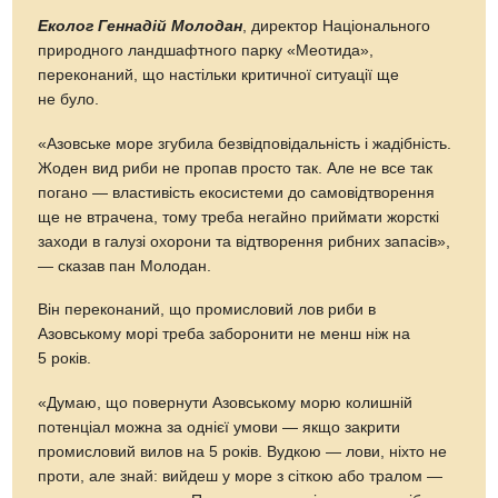
Еколог Геннадій Молодан
, директор Національного
природного ландшафтного парку «Меотида»,
переконаний, що настільки критичної ситуації ще
не було.
«Азовське море згубила безвідповідальність і жадібність.
Жоден вид риби не пропав просто так. Але не все так
погано ― властивість екосистеми до самовідтворення
ще не втрачена, тому треба негайно приймати жорсткі
заходи в галузі охорони та відтворення рибних запасів»,
― сказав пан Молодан.
Він переконаний, що промисловий лов риби в
Азовському морі треба заборонити не менш ніж на
5 років.
«Думаю, що повернути Азовському морю колишній
потенціал можна за однієї умови ― якщо закрити
промисловий вилов на 5 років. Вудкою ― лови, ніхто не
проти, але знай: вийдеш у море з сіткою або тралом ―