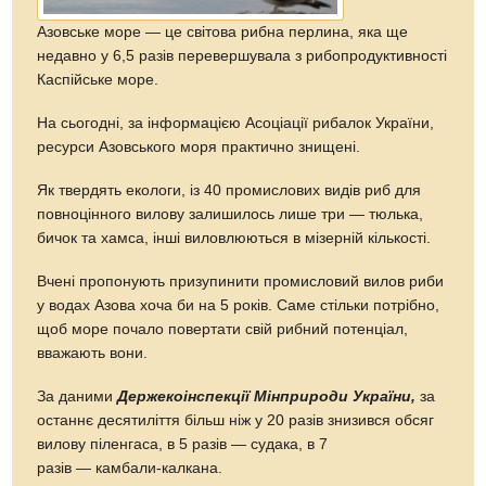
Азовське море — це світова рибна перлина, яка ще
недавно у 6,5 разів перевершувала з рибопродуктивності
Каспійське море.
На сьогодні, за інформацією Асоціації рибалок України,
ресурси Азовського моря практично знищені.
Як твердять екологи, із 40 промислових видів риб для
повноцінного вилову залишилось лише три — тюлька,
бичок та хамса, інші виловлюються в мізерній кількості.
Вчені пропонують призупинити промисловий вилов риби
у водах Азова хоча би на 5 років. Саме стільки потрібно,
щоб море почало повертати свій рибний потенціал,
вважають вони.
За даними
Держекоінспекції Мінприроди України,
за
останнє десятиліття більш ніж у 20 разів знизився обсяг
вилову піленгаса, в 5 разів ― судака, в 7
разів ― камбали-калкана.