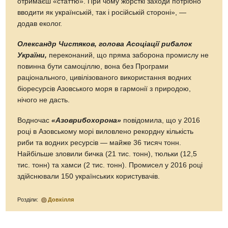
отримаєш «статтю». При чому жорсткі заходи потрібно
вводити як українській, так і російській стороні», ―
додав еколог.
Олександр Чистяков, голова Асоціації рибалок
України,
переконаний, що пряма заборона промислу не
повинна бути самоціллю, вона без Програми
раціонального, цивілізованого використання водних
біоресурсів Азовського моря в гармонії з природою,
нічого не дасть.
Водночас
«Азоврибохорона»
повідомила, що у 2016
році в Азовському морі виловлено рекордну кількість
риби та водних ресурсів ― майже 36 тисяч тонн.
Найбільше зловили бичка (21 тис. тонн), тюльки (12,5
тис. тонн) та хамси (2 тис. тонн). Промисел у 2016 році
здійснювали 150 українських користувачів.
Розділи:
Довкілля