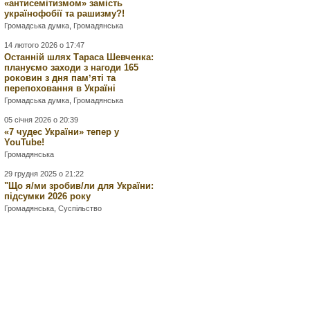
«антисемітизмом» замість
українофобії та рашизму?!
Громадська думка
,
Громадянська
14 лютого 2026 о 17:47
Останній шлях Тараса Шевченка:
плануємо заходи з нагоди 165
роковин з дня памʼяті та
перепоховання в Україні
Громадська думка
,
Громадянська
05 січня 2026 о 20:39
«7 чудес України» тепер у
YouTube!
Громадянська
29 грудня 2025 о 21:22
"Що я/ми зробив/ли для України:
підсумки 2026 року
Громадянська
,
Суспільство