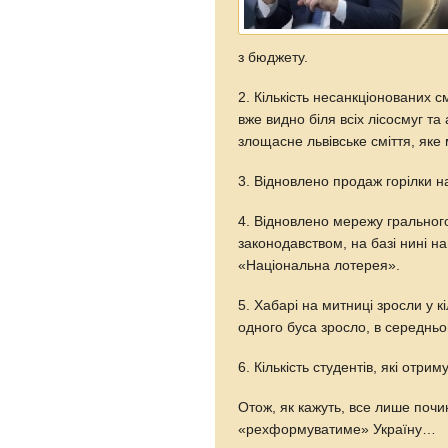
з бюджету.
2. Кількість несанкціонованих с
вже видно біля всіх лісосмуг т
злощасне львівське сміття, як
3. Відновлено продаж горілки н
4. Відновлено мережу грального
законодавством, на базі нині н
«Національна лотерея».
5. Хабарі на митниці зросли у к
одного буса зросло, в середньом
6. Кількість студентів, які отр
Отож, як кажуть, все лише почи
«рехформуватиме» Україну…