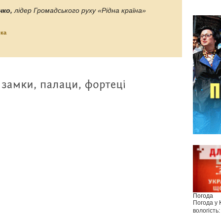
нко,
лідер Громадського руху «Рідна країна»
ика
Погода
Погода у
вологість: