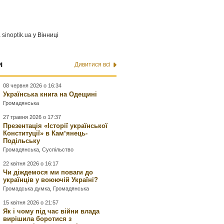
а
sinoptik.ua
у Вінниці
и
Дивитися всі
08 червня 2026 о 16:34
Українська книга на Одещині
Громадянська
27 травня 2026 о 17:37
Презентація «Історії української
Конституції» в Камʼянець-
Подільську
Громадянська
,
Суспільство
22 квітня 2026 о 16:17
Чи діждемося ми поваги до
українців у воюючій Україні?
Громадська думка
,
Громадянська
15 квітня 2026 о 21:57
Як і чому під час війни влада
вирішила боротися з