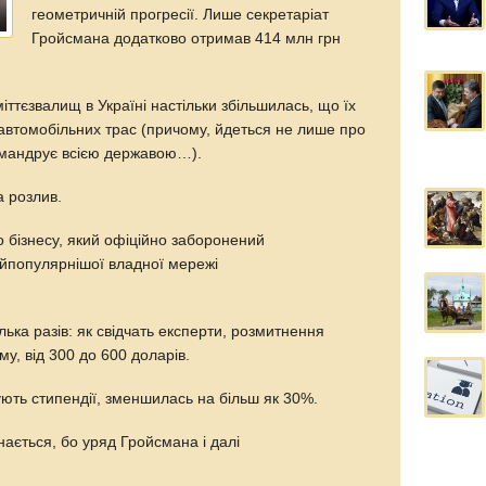
геометричній прогресії. Лише секретаріат
Гройсмана додатково отримав 414 млн грн
міттєзвалищ в Україні настільки збільшилась, що їх
а автомобільних трас (причому, йдеться не лише про
е мандрує всією державою…).
а розлив.
 бізнесу, який офіційно заборонений
айпопулярнішої владної мережі
ілька разів: як свідчать експерти, розмитнення
у, від 300 до 600 доларів.
имують стипендії, зменшилась на більш як 30%.
нається, бо уряд Гройсмана і далі