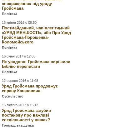
«покращення» від уряду
Гройсмана
Політика
16 квітня 2016 о 08:50
Постмайданний, напівлегітимний
«УРЯД МЕНШОСТІ», або Про Уряд
Гройсмана-Порошенка-
Коломойського
Політика
16 січня 2017 о 12:05
Як урядовці Гройсмана вирішили
Біблію переписати
Політика
12 серпня 2016 о 11:08
Уряд Гройсмана продовжує
справу Кагановича
Суспільство
15 лютого 2017 о 15:12
Уряд Гройсмана загубив
постанову про важливі
спеціальності у вишах?
Громадська думка