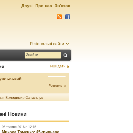
Друзі
Про нас
Зв'язок
Регіональні сайти
ня
Інші дати
Буяльський
Розгорнути
ся Володимир Фатальчук
ані Новини
06 травня 2016 о 12:15
Микола Томенко: 45-гривневе