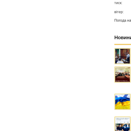
тиск:
вітер:
Погода н
Новин