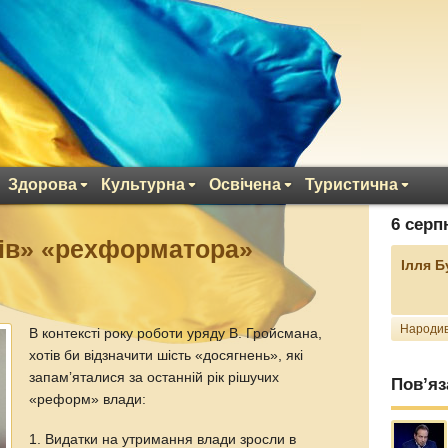
Здорова
Культурна
Освічена
Туристична
6 серп
хів» «рехформатора»
Ілля 
Народив
В контексті року роботи уряду В. Гройсмана,
хотів би відзначити шість «досягнень», які
запамʼяталися за останній рік рішучих
Пов’яз
«реформ» влади:
1. Видатки на утримання влади зросли в