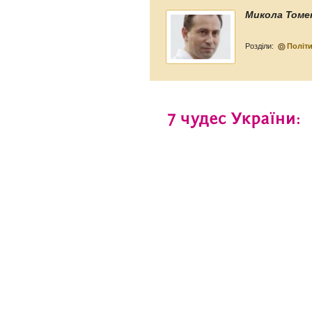
Микола Томе
Розділи:
Політ