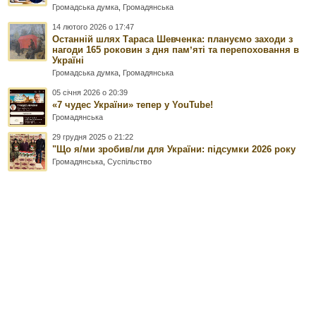
Громадська думка
,
Громадянська
14 лютого 2026 о 17:47
Останній шлях Тараса Шевченка: плануємо заходи з
нагоди 165 роковин з дня памʼяті та перепоховання в
Україні
Громадська думка
,
Громадянська
05 січня 2026 о 20:39
«7 чудес України» тепер у YouTube!
Громадянська
29 грудня 2025 о 21:22
"Що я/ми зробив/ли для України: підсумки 2026 року
Громадянська
,
Суспільство