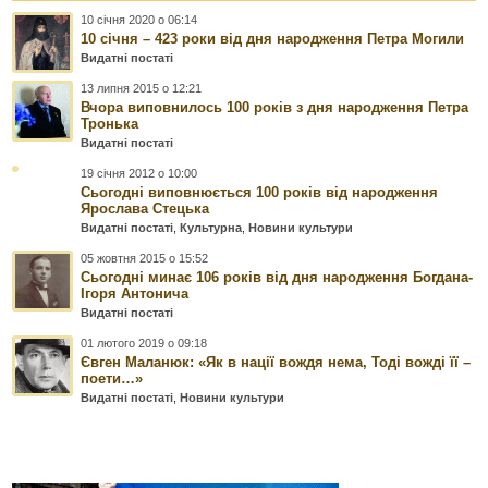
10 січня 2020 о 06:14
10 січня – 423 роки від дня народження Петра Могили
Видатні постаті
13 липня 2015 о 12:21
Вчора виповнилось 100 років з дня народження Петра
Тронька
Видатні постаті
19 січня 2012 о 10:00
Сьогодні виповнюється 100 років від народження
Ярослава Стецька
Видатні постаті
,
Культурна
,
Новини культури
05 жовтня 2015 о 15:52
Сьогодні минає 106 років від дня народження Богдана-
Ігоря Антонича
Видатні постаті
01 лютого 2019 о 09:18
Євген Маланюк: «Як в нації вождя нема, Тоді вожді її –
поети…»
Видатні постаті
,
Новини культури