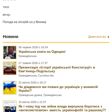
тиск:
вітер:
Погода на
sinoptik.ua
у Вінниці
Новини
Дивитися всі
08 червня 2026 о 16:34
Українська книга на Одещині
Громадянська
27 травня 2026 о 17:37
Презентація «Історії української Конституції» в
Камʼянець-Подільську
Громадянська
,
Суспільство
22 квітня 2026 о 16:17
Чи діждемося ми поваги до українців у воюючій
Україні?
Громадська думка
,
Громадянська
15 квітня 2026 о 21:57
Як і чому під час війни влада вирішила боротися з
«антисемітизмом» замість українофобії та рашизму?!