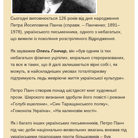
Сьогодні виповнюється 126 років від дня народження
Петра Йосиповича Панча (справж. – Панченко; 1891–
1978), українського письменника, одного з небагатьох,
що вижили із покоління розстріляного Відродження.
Як зауважив
Олесь Гончар,
він «був одним із тих
небагатьох фізично уцілілих, морально стероризованих,
та все ж таких, що й далі залишаються вірні собі і, як
можуть, в найскладніших умовах тоталітаризму
підтримують ледь жевріюче життя української культури».
Петро Панч створив понад шістдесят книг художньої
прози. Широкого визнання здобули його повісті і романи
«Голубі ешелони», «Син Таращанського полку»,
«Гомоніла Україна», «На калиновім мості».
Як і багато інших українських письменників, Петро Панч
під час доби національно-визвольних змагань воював під
українськими прапорами проти більшовиків – був