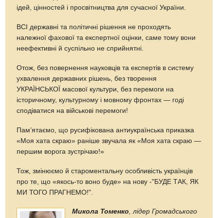
ідей, цінностей і просвітництва для сучасної України.
ВСІ державні та політичні рішення не проходять
належної фахової та експертної оцінки, саме тому вони
неефективні й суспільно не сприйнятні.
Отож, без повернення науковців та експертів в систему
ухвалення державних рішень, без творення
УКРАЇНСЬКОЇ масової культури, без перемоги на
історичному, культурному і мовному фронтах — годі
сподіватися на військові перемоги!
Пам’ятаємо, що русифікована антиукраїнська приказка
«Моя хата скраю» раніше звучала як «Моя хата скраю —
першим ворога зустрічаю!»
Тож, змінюємо й староментальну особливість українців
про те, що «
якось-то
воно буде» на нову -"БУДЕ ТАК, ЯК
МИ ТОГО ПРАГНЕМО!".
Микола Томенко
, лідер Громадського