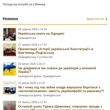
Погода на
sinoptik.ua
у Вінниці
Новини
Дивитися всі
08 червня 2026 о 16:34
Українська книга на Одещині
Громадянська
27 травня 2026 о 17:37
Презентація «Історії української Конституції» в
Камʼянець-Подільську
Громадянська
,
Суспільство
22 квітня 2026 о 16:17
Чи діждемося ми поваги до українців у воюючій
Україні?
Громадська думка
,
Громадянська
15 квітня 2026 о 21:57
Як і чому під час війни влада вирішила боротися з
«антисемітизмом» замість українофобії та рашизму?!
Громадська думка
,
Громадянська
14 лютого 2026 о 17:47
Останній шлях Тараса Шевченка: плануємо заходи з