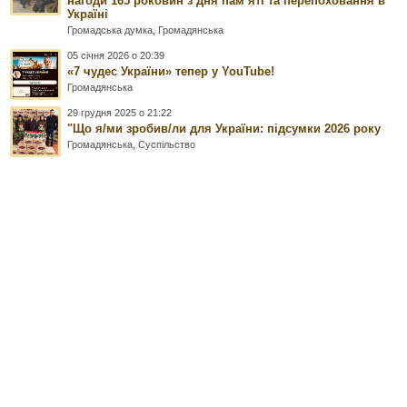
нагоди 165 роковин з дня памʼяті та перепоховання в
Україні
Громадська думка
,
Громадянська
05 січня 2026 о 20:39
«7 чудес України» тепер у YouTube!
Громадянська
29 грудня 2025 о 21:22
"Що я/ми зробив/ли для України: підсумки 2026 року
Громадянська
,
Суспільство