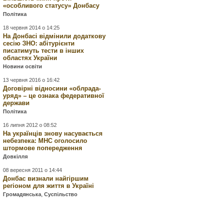
«особливого статусу» Донбасу
Політика
18 червня 2014 о 14:25
На Донбасі відмінили додаткову
сесію ЗНО: абітурієнти
писатимуть тести в інших
областях України
Новини освіти
13 червня 2016 о 16:42
Договірні відносини «облрада-
уряд» – це ознака федеративної
держави
Політика
16 липня 2012 о 08:52
На українців знову насувається
небезпека: МНС оголосило
штормове попередження
Довкілля
08 вересня 2011 о 14:44
Донбас визнали найгіршим
регіоном для життя в Україні
Громадянська
,
Суспільство