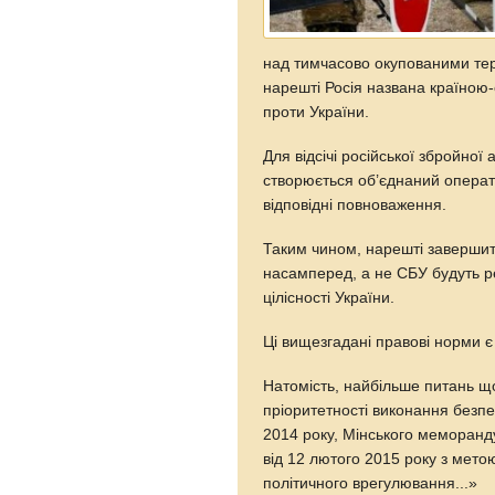
над тимчасово окупованими тери
нарешті Росія названа країною-
проти України.
Для відсічі російської збройної 
створюється об’єднаний операт
відповідні повноваження.
Таким чином, нарешті завершить
насамперед, а не СБУ будуть р
цілісності України.
Ці вищезгадані правові норми є 
Натомість, найбільше питань щ
пріоритетності виконання безпе
2014 року, Мінського меморанду
від 12 лютого 2015 року з мет
політичного врегулювання...»