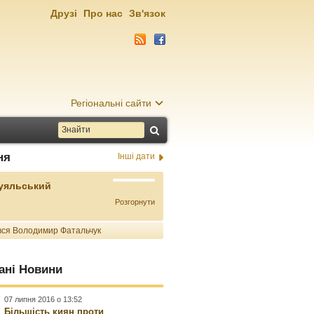
Друзі
Про нас
Зв'язок
Регіональні сайти
ня
Інші дати
Буяльський
Розгорнути
ся Володимир Фатальчук
ані Новини
07 липня 2016 о 13:52
Більшість киян проти