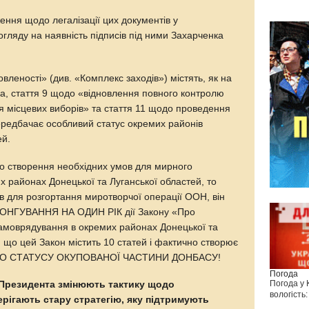
ння щодо легалізації цих документів у
огляду на наявність підписів під ними Захарченка
овленості» (див. «Комплекс заходів») містять, як на
ма, стаття 9 щодо «відновлення повного контролю
я місцевих виборів» та стаття 11 щодо проведення
ередбачає особливий статус окремих районів
ей.
о створення необхідних умов для мирного
х районах Донецької та Луганської областей, то
в для розгортання миротворчої операції ООН, він
ОНГУВАННЯ НА ОДИН РІК дії Закону «Про
амоврядування в окремих районах Донецької та
 що цей Закон містить 10 статей і фактично створює
ГО СТАТУСУ ОКУПОВАНОЇ ЧАСТИНИ ДОНБАСУ!
Погода
Погода у
 Президента змінюють тактику щодо
вологість:
ерігають стару стратегію, яку підтримують