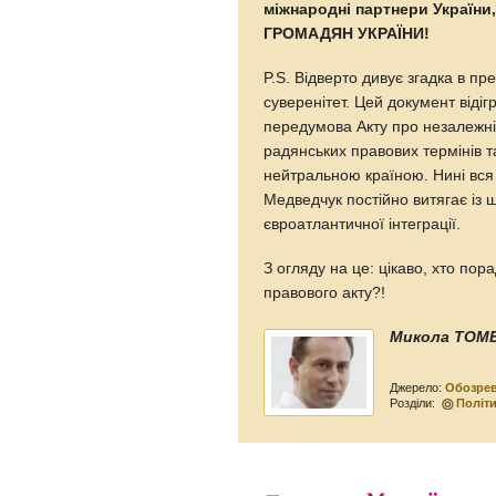
міжнародні партнери Україн
ГРОМАДЯН УКРАЇНИ!
P.S. Відверто дивує згадка в п
суверенітет. Цей документ віді
передумова Акту про незалежніст
радянських правових термінів т
нейтральною країною. Нині вся 
Медведчук постійно витягає із
євроатлантичної інтеграції.
З огляду на це: цікаво, хто по
правового акту?!
Микола ТОМЕН
Джерело:
Обозре
Розділи:
Політ