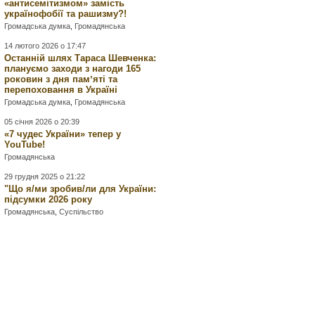
«антисемітизмом» замість
українофобії та рашизму?!
Громадська думка
,
Громадянська
14 лютого 2026 о 17:47
Останній шлях Тараса Шевченка:
плануємо заходи з нагоди 165
роковин з дня памʼяті та
перепоховання в Україні
Громадська думка
,
Громадянська
05 січня 2026 о 20:39
«7 чудес України» тепер у
YouTube!
Громадянська
29 грудня 2025 о 21:22
"Що я/ми зробив/ли для України:
підсумки 2026 року
Громадянська
,
Суспільство