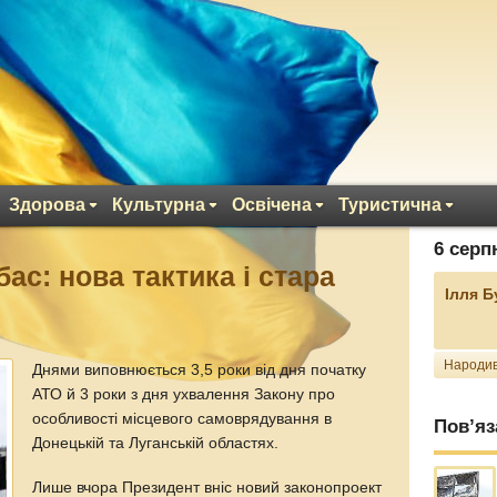
Здорова
Культурна
Освічена
Туристична
6 серп
ас: нова тактика і стара
Ілля 
Народив
Днями виповнюється 3,5 роки від дня початку
АТО й 3 роки з дня ухвалення Закону про
особливості місцевого самоврядування в
Пов’яз
Донецькій та Луганській областях.
Лише вчора Президент вніс новий законопроект