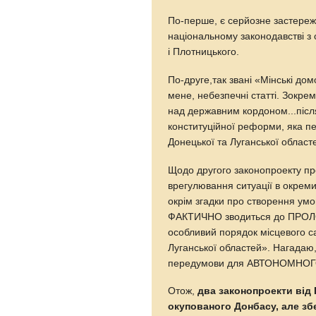
По-перше, є серйозне застереже
національному законодавстві з 
і Плотницького.
По-друге,так звані «Мінські дом
мене, небезпечні статті. Зокре
над державним кордоном...післ
конституційної реформи, яка п
Донецької та Луганської област
Щодо другого законопроекту пр
врегулювання ситуації в окреми
окрім згадки про створення умо
ФАКТИЧНО зводиться до ПРОЛ
особливий порядок місцевого с
Луганської областей». Нагадаю,
передумови для АВТОНОМНО
Отож,
два законопроекти від
окупованого Донбасу, але зб