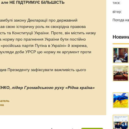
и, але НЕ ПІДТРИМУЄ БІЛЬШІСТЬ
тиск:
вітер:
Погода н
реамбулі закону Декларації про державний
грав свою історичну роль як своєрідна правова
ь та Конституції України. Проте, він містить низку
Новин
а норму про прагнення України бути постійно
«російська партія Путіна в Україні» й зокрема,
 шухляди доби УРСР цю норму як аргумент проти
радив Президенту зафіксувати важливість цього
КО, лідер Громадського руху «Рідна країна»
ватель
ика