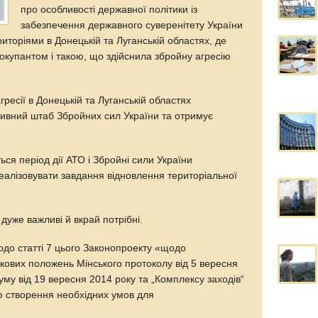
про особливості державної політики із
забезпечення державного суверенітету України
торіями в Донецькій та Луганській областях, де
окупантом і такою, що здійснила збройну агресію
агресії в Донецькій та Луганській областях
ивний штаб Збройних сил України та отримує
ся період дії АТО і Збройні сили України
еалізовувати завдання відновлення територіальної
дуже важливі й вкрай потрібні.
одо статті 7 цього Законопроекту «щодо
кових положень Мінського протоколу від 5 вересня
му від 19 вересня 2014 року та „Комплексу заходів“
ою створення необхідних умов для