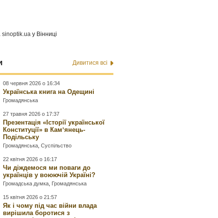
а
sinoptik.ua
у Вінниці
и
Дивитися всі
08 червня 2026 о 16:34
Українська книга на Одещині
Громадянська
27 травня 2026 о 17:37
Презентація «Історії української
Конституції» в Камʼянець-
Подільську
Громадянська
,
Суспільство
22 квітня 2026 о 16:17
Чи діждемося ми поваги до
українців у воюючій Україні?
Громадська думка
,
Громадянська
15 квітня 2026 о 21:57
Як і чому під час війни влада
вирішила боротися з