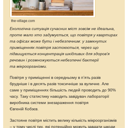
the-village.com
Екологічна ситуація сучасних міст зовсім не ідеальна,
проте мало хто задумується, що повітря у квартирах
та офісах може бути і небезпечним: у замкнутих
приміщеннях повітря застоюється, через що
підвищується концентрація шкідливих для здоров’я
речовин і розмножуються небезпечні бактерії
та мікроорганізми.
Повітря у приміщенні в середньому в п’ять разів
брудніше і в десять разів токсичніше за вуличне. Але
саме у приміщеннях більшість людей проводить до 90%
часу. Таку статистику наводить завідувач лабораторії
виробника системи знезараження повітря
Євгеній Кобзєв.
Застояне повітря містить велику кількість мікроорганізмів
– у тому числі тих, які потенційно можуть завдати шкоди