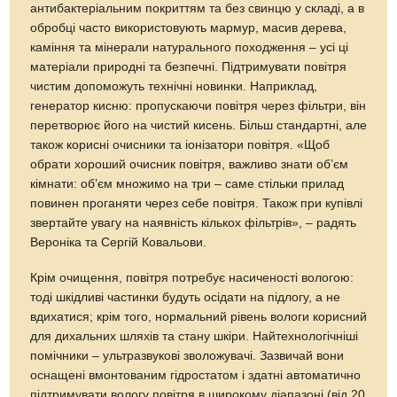
антибактеріальним покриттям та без свинцю у складі, а в
обробці часто використовують мармур, масив дерева,
каміння та мінерали натурального походження – усі ці
матеріали природні та безпечні. Підтримувати повітря
чистим допоможуть технічні новинки. Наприклад,
генератор кисню: пропускаючи повітря через фільтри, він
перетворює його на чистий кисень. Більш стандартні, але
також корисні очисники та іонізатори повітря. «Щоб
обрати хороший очисник повітря, важливо знати об’єм
кімнати: об’єм множимо на три – саме стільки прилад
повинен проганяти через себе повітря. Також при купівлі
звертайте увагу на наявність кількох фільтрів», – радять
Вероніка та Сергій Ковальови.
Крім очищення, повітря потребує насиченості вологою:
тоді шкідливі частинки будуть осідати на підлогу, а не
вдихатися; крім того, нормальний рівень вологи корисний
для дихальних шляхів та стану шкіри. Найтехнологічніші
помічники – ультразвукові зволожувачі. Зазвичай вони
оснащені вмонтованим гідростатом і здатні автоматично
підтримувати вологу повітря в широкому діапазоні (від 20