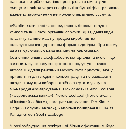
навпаки, потрібно частіше провітрювати кімнату чи
очищати повітря через спеціальні побутові фільтри, якщо
джерело забруднення не можна оперативно усунути.
«Фарби, лаки, клеї часто виділяють бензол, толуол,
ксилол та інші леткі органічні сполуки. ДСП, деякі види
пластику та пінопласт у процесі виробництва
насичуються канцерогеном формальдегідом. При цьому
немає однозначно небезпечних та однозначно
безпечних видів лакофарбових матеріалів та клею – це
залежить від складу конкретного продукту», – каже
еколог. Шкідливі речовини можуть бути присутні, але у
прийнятній для людини концентрації та не завдавати
шкоди, тому при виборі потрібно звертати увагу на
міжнародні екомаркування. Ось основні з них: Ecolabel
(«Європейська квітка»), Nordic Ecolabel (Nordic Swan,
«Північний лебідь»), німецьке маркування Der Blaue
Engel («Голубий ангел»), найбільш поширені в США та
Канаді Green Seal і EcoLogo.
У разі забруднення повітря найбільш ефективним буде