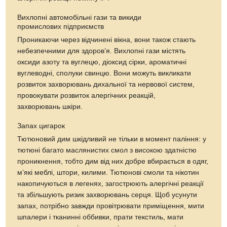
Вихлопні автомобільні гази та викиди
промислових підприємств
Проникаючи через відчинені вікна, вони також стають
небезпечними для здоров’я. Вихлопні гази містять
оксиди азоту та вуглецю, діоксид сірки, ароматичні
вуглеводні, сполуки свинцю. Вони можуть викликати
розвиток захворювань дихальної та нервової систем,
провокувати розвиток алергічних реакцій,
захворювань шкіри.
Запах цигарок
Тютюновий дим шкідливий не тільки в момент паління: у
тютюні багато маслянистих смол з високою здатністю
проникнення, тобто дим від них добре вбирається в одяг,
м’які меблі, штори, килими. Тютюнові смоли та нікотин
накопичуються в легенях, загострюють алергічні реакції
та збільшують ризик захворювань серця. Щоб усунути
запах, потрібно завжди провітрювати приміщення, мити
шпалери і тканинні оббивки, прати текстиль, мати