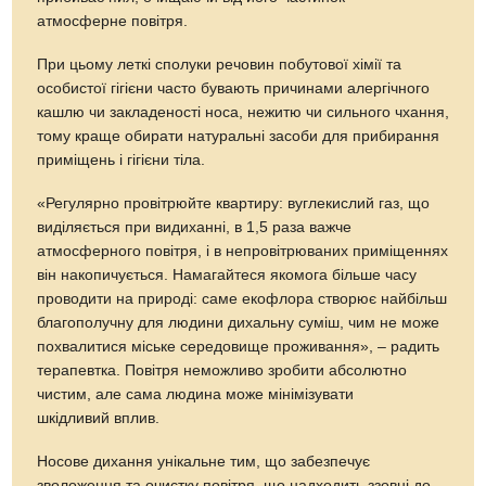
атмосферне повітря.
При цьому леткі сполуки речовин побутової хімії та
особистої гігієни часто бувають причинами алергічного
кашлю чи закладеності носа, нежитю чи сильного чхання,
тому краще обирати натуральні засоби для прибирання
приміщень і гігієни тіла.
«Регулярно провітрюйте квартиру: вуглекислий газ, що
виділяється при видиханні, в 1,5 раза важче
атмосферного повітря, і в непровітрюваних приміщеннях
він накопичується. Намагайтеся якомога більше часу
проводити на природі: саме екофлора створює найбільш
благополучну для людини дихальну суміш, чим не може
похвалитися міське середовище проживання», – радить
терапевтка. Повітря неможливо зробити абсолютно
чистим, але сама людина може мінімізувати
шкідливий вплив.
Носове дихання унікальне тим, що забезпечує
зволоження та очистку повітря, що надходить ззовні до