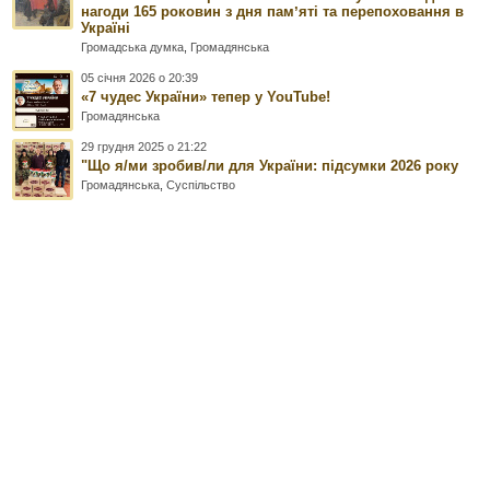
нагоди 165 роковин з дня памʼяті та перепоховання в
Україні
Громадська думка
,
Громадянська
05 січня 2026 о 20:39
«7 чудес України» тепер у YouTube!
Громадянська
29 грудня 2025 о 21:22
"Що я/ми зробив/ли для України: підсумки 2026 року
Громадянська
,
Суспільство