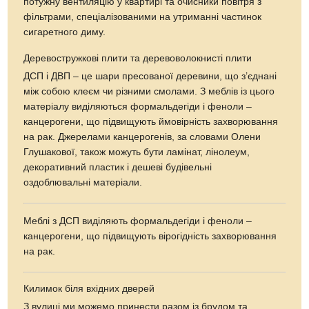
потужну вентиляцію у квартирі та очисники повітря з
фільтрами, спеціалізованими на утриманні частинок
сигаретного диму.
Деревостружкові плити та деревоволокнисті плити
ДСП і ДВП – це шари пресованої деревини, що з’єднані
між собою клеєм чи різними смолами. З меблів із цього
матеріалу виділяються формальдегіди і феноли –
канцерогени, що підвищують ймовірність захворювання
на рак. Джерелами канцерогенів, за словами Олени
Глушакової, також можуть бути ламінат, лінолеум,
декоративний пластик і дешеві будівельні
оздоблювальні матеріали.
Меблі з ДСП виділяють формальдегіди і феноли –
канцерогени, що підвищують вірогідність захворювання
на рак.
Килимок біля вхідних дверей
З вулиці ми можемо принести разом із брудом та