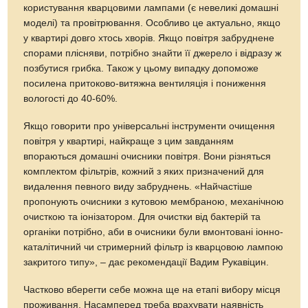
користування кварцовими лампами (є невеликі домашні
моделі) та провітрювання. Особливо це актуально, якщо
у квартирі довго хтось хворів. Якщо повітря забруднене
спорами плісняви, потрібно знайти її джерело і відразу ж
позбутися грибка. Також у цьому випадку допоможе
посилена притоково-витяжна вентиляція і пониження
вологості до 40-60%.
Якщо говорити про універсальні інструменти очищення
повітря у квартирі, найкраще з цим завданням
впораються домашні очисники повітря. Вони різняться
комплектом фільтрів, кожний з яких призначений для
видалення певного виду забруднень. «Найчастіше
пропонують очисники з кутовою мембраною, механічною
очисткою та іонізатором. Для очистки від бактерій та
органіки потрібно, аби в очисники були вмонтовані іонно-
каталітичний чи стримерний фільтр із кварцовою лампою
закритого типу», – дає рекомендації Вадим Рукавіцин.
Частково вберегти себе можна ще на етапі вибору місця
проживання. Насамперед треба врахувати наявність