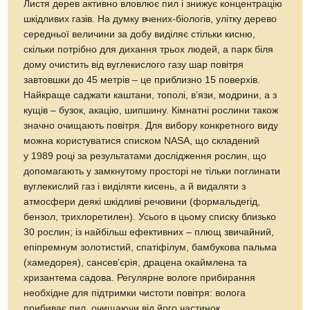
Листя дерев активно вловлює пил і знижує концентрацію
шкідливих газів. На думку вчених-біологів, улітку дерево
середньої величини за добу виділяє стільки кисню,
скільки потрібно для дихання трьох людей, а парк біля
дому очистить від вуглекислого газу шар повітря
завтовшки до 45 метрів – це приблизно 15 поверхів.
Найкраще саджати каштани, тополі, в’язи, модрини, а з
кущів – бузок, акацію, шипшину. Кімнатні рослини також
значно очищають повітря. Для вибору конкретного виду
можна користуватися списком NASA, що складений
у 1989 році за результатами дослідження рослин, що
допомагають у замкнутому просторі не тільки поглинати
вуглекислий газ і виділяти кисень, а й видаляти з
атмосфери деякі шкідливі речовини (формальдегід,
бензол, трихлоретилен). Усього в цьому списку близько
30 рослин; із найбільш ефективних – плющ звичайний,
епіпремнум золотистий, спатіфілум, бамбукова пальма
(хамедорея), сансев’єрія, драцена окаймлена та
хризантема садова. Регулярне вологе прибирання
необхідне для підтримки чистоти повітря: волога
прибиває пил, очищаючи від його частинок