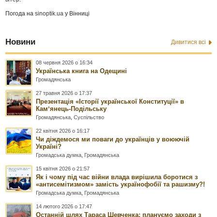
Погода на
sinoptik.ua
у Вінниці
Новини
Дивитися всі
08 червня 2026 о 16:34
Українська книга на Одещині
Громадянська
27 травня 2026 о 17:37
Презентація «Історії української Конституції» в
Камʼянець-Подільську
Громадянська
,
Суспільство
22 квітня 2026 о 16:17
Чи діждемося ми поваги до українців у воюючій
Україні?
Громадська думка
,
Громадянська
15 квітня 2026 о 21:57
Як і чому під час війни влада вирішила боротися з
«антисемітизмом» замість українофобії та рашизму?!
Громадська думка
,
Громадянська
14 лютого 2026 о 17:47
Останній шлях Тараса Шевченка: плануємо заходи з