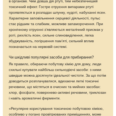
в організмі. Чим довша дія ртуті, тим небезпечніший
токсичний ефект. Гостре отруєння випарами ртуті
проявляється в розладах шлунку, нудоті, набуханні ясен.
Характерне заповільнення серцевої діяльності, пульс
стає рідшим та слабким, можливе запаморочення. При
хронічному отруєнні з’являються металічний присмак у
роті, рихлість ясен, сильне слиновиділення, легка
збуджуваність, погіршення пам’яті, сильний вплив
позначається на нервовій системі.
Чи шкідливі популярні засоби для прибирання?
Як правило, обираючи побутову хімію для дому, люди
схильні купувати найбільш сильнодіючі засоби: з ними
швидше можна досягнути ідеальної чистоти. За що потім
доводиться розплачуватися, вдихаючи леткі токсичні
речовини, що містяться в очисних та мийних засобах:
хлор, фосфати, поверхнево-активні речовини, триклозан
і навіть ароматичні ферменти.
«Регулярне користування токсичною побутовою хімією,
особливо у погано провітрюваних приміщеннях, може