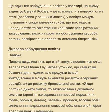
Ще один тип забруднення повітря у квартирі, на якому
акцентує Євгеній Кобзєв, – це пліснява: «Із поверхні стін і
стелі (особливо у ванних кімнатах) у повітря можуть
потрапляти спори цвілевих грибів, що викликають
напади астми та загострення хронічних респіраторних
захворювань, таких як хронічна обструктивна хвороба
легень, респіраторна алергія та легенева гіпертензія».
Джерела забруднення повітря
Пилюка
Пилюка шкідлива тим, що в ній можуть поселятися кліщі.
Терапевтка Олена Глушакова уточнює, що самі кліщі
безпечні для людини, але продукти їхньої
життєдіяльності можуть викликати розвиток алергічних
реакцій, аж до розвитку бронхіальної астми: «Якщо
постійно дихати пилом, то захворювання дихальної
системи (хронічні захворювання носової порожнини,
горла, бронхів, легень), запальні процеси, головні болі,
виникнення подразнення слизової оболонки очей через
алергічні реакції неминучі».