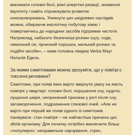
викликати головні болі, різні алергічні реакції, зниження
імунітету і навіть спровокувати розвиток
онкозахворювань. Уникнути цих шкідливих наслідків
можна, обираючи екологічну побутову хімію і
повертаючись до народних засобів підтримки чистоти.
Наприклад, набагато безпечніші розчин оцту, соди,
лимонний сік, гірчичний порошок, мильний розчин та
подібні засоби», – каже головна лікарка Verba Mayr
Наталія Едель.
За якими симптомами можна зрозуміти, що у повітрі є
токсичні речовини?
Симптоми, при появі яких варто звернути увагу на якість
повітря у квартирі: головні болі, порушення сну, нудота,
лущення шкіри, неприємний присмак у роті після сну,
запаморочення, подразнення слизової очей. «Але не
варто при першій же появі одного із симптомів
панікувати: стан повітря – не найчастіша причина цих
збоїв організму. Для початку потрібно виключити більш
«популярні»: неправильне харчування, стрес,