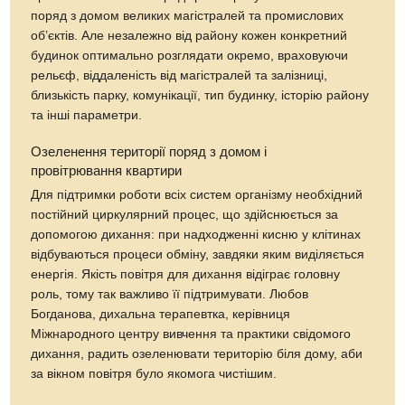
поряд з домом великих магістралей та промислових
об’єктів. Але незалежно від району кожен конкретний
будинок оптимально розглядати окремо, враховуючи
рельєф, віддаленість від магістралей та залізниці,
близькість парку, комунікації, тип будинку, історію району
та інші параметри.
Озеленення території поряд з домом і
провітрювання квартири
Для підтримки роботи всіх систем організму необхідний
постійний циркулярний процес, що здійснюється за
допомогою дихання: при надходженні кисню у клітинах
відбуваються процеси обміну, завдяки яким виділяється
енергія. Якість повітря для дихання відіграє головну
роль, тому так важливо її підтримувати. Любов
Богданова, дихальна терапевтка, керівниця
Міжнародного центру вивчення та практики свідомого
дихання, радить озеленювати територію біля дому, аби
за вікном повітря було якомога чистішим.