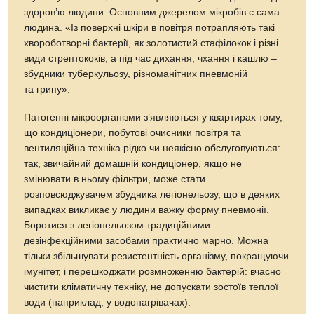
здоров’ю людини. Основним джерелом мікробів є сама
людина. «Із поверхні шкіри в повітря потрапляють такі
хвороботворні бактерії, як золотистий стафілокок і різні
види стрептококів, а під час дихання, чхання і кашлю –
збудники туберкульозу, різноманітних пневмоній
та грипу».
Патогенні мікроорганізми з’являються у квартирах тому,
що кондиціонери, побутові очисники повітря та
вентиляційна техніка рідко чи неякісно обслуговуються:
так, звичайний домашній кондиціонер, якщо не
змінювати в ньому фільтри, може стати
розповсюджувачем збудника легіонельозу, що в деяких
випадках викликає у людини важку форму пневмонії.
Боротися з легіонельозом традиційними
дезінфекційними засобами практично марно. Можна
тільки збільшувати резистентність організму, покращуючи
імунітет, і перешкоджати розмноженню бактерій: вчасно
чистити кліматичну техніку, не допускати зостоїв теплої
води (наприклад, у водонагрівачах).