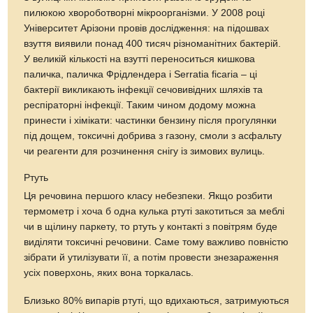
пилюкою хвороботворні мікроорганізми. У 2008 році
Університет Арізони провів дослідження: на підошвах
взуття виявили понад 400 тисяч різноманітних бактерій.
У великій кількості на взутті переноситься кишкова
паличка, паличка Фрідлендера і Serratia ficaria – ці
бактерії викликають інфекції сечовивідних шляхів та
респіраторні інфекції. Таким чином додому можна
принести і хімікати: частинки бензину після прогулянки
під дощем, токсичні добрива з газону, смоли з асфальту
чи реагенти для розчинення снігу із зимових вулиць.
Ртуть
Ця речовина першого класу небезпеки. Якщо розбити
термометр і хоча б одна кулька ртуті закотиться за меблі
чи в щілину паркету, то ртуть у контакті з повітрям буде
виділяти токсичні речовини. Саме тому важливо повністю
зібрати й утилізувати її, а потім провести знезараження
усіх поверхонь, яких вона торкалась.
Близько 80% випарів ртуті, що вдихаються, затримуються