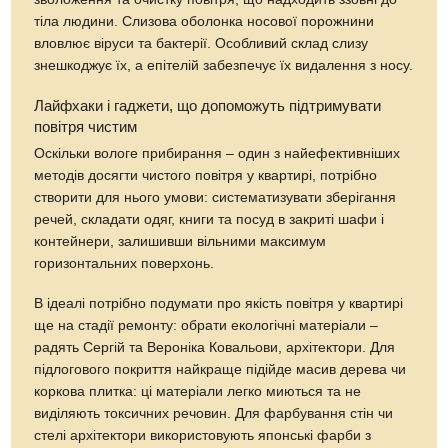
тіла людини. Слизова оболонка носової порожнини
вловлює віруси та бактерії. Особливий склад слизу
знешкоджує їх, а епітелій забезпечує їх видалення з носу.
Лайфхаки і гаджети, що допоможуть підтримувати
повітря чистим
Оскільки вологе прибирання – один з найефективніших
методів досягти чистого повітря у квартирі, потрібно
створити для нього умови: систематизувати зберігання
речей, складати одяг, книги та посуд в закриті шафи і
контейнери, залишивши вільними максимум
горизонтальних поверхонь.
В ідеалі потрібно подумати про якість повітря у квартирі
ще на стадії ремонту: обрати екологічні матеріали –
радять Сергій та Вероніка Ковальови, архітектори. Для
підлогового покриття найкраще підійде масив дерева чи
коркова плитка: ці матеріали легко миються та не
виділяють токсичних речовин. Для фарбування стін чи
стелі архітектори використовують японські фарби з