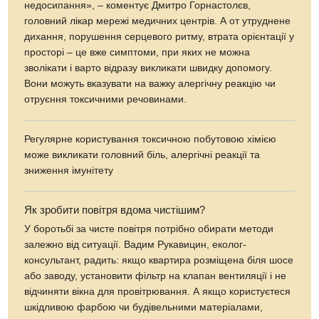
недосипання», – коментує Дмитро Горнастолєв,
головний лікар мережі медичних центрів. А от утруднене
дихання, порушення серцевого ритму, втрата орієнтації у
просторі – це вже симптоми, при яких не можна
зволікати і варто відразу викликати швидку допомогу.
Вони можуть вказувати на важку алергічну реакцію чи
отруєння токсичними речовинами.
Регулярне користування токсичною побутовою хімією
може викликати головний біль, алергічні реакції та
зниження імунітету
Як зробити повітря вдома чистішим?
У боротьбі за чисте повітря потрібно обирати методи
залежно від ситуації. Вадим Рукавицин, еколог-
консультант, радить: якщо квартира розміщена біля шосе
або заводу, установити фільтр на клапан вентиляції і не
відчиняти вікна для провітрювання. А якщо користуєтеся
шкідливою фарбою чи будівельними матеріалами,