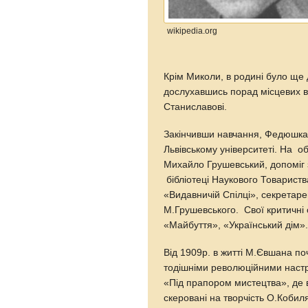
wikipedia.org
Крім Миколи, в родині було ще 
дослухавшись порад місцевих вчи
Станиславові.
Закінчивши навчання, Федюшка у
Львівському університеті. На 
Михайло Грушевський, допоміг
бібліотеці Наукового Товариств
«Видавничій Спілці», секретар
М.Грушевського. Свої критичні 
«Майбуття», «Український дім»
Від 1909р. в житті М.Євшана по
тодішніми революційними настр
«Під прапором мистецтва», де 
скеровані на творчість О.Кобил