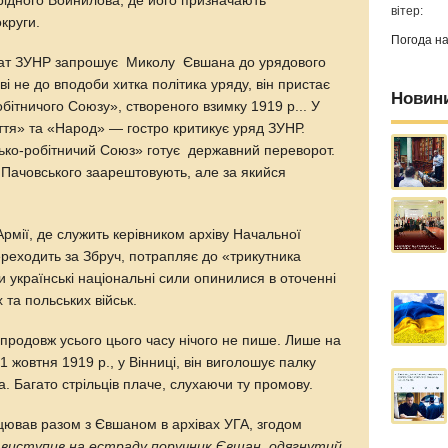
 рідного Войнилова, де його призначають
вітер:
округи.
Погода н
іат ЗУНР запрошує Миколу Євшана до урядового
і не до вподоби хитка політика уряду, він пристає
Новин
ітничого Союзу», створеного взимку 1919 р... У
тя» та «Народ» — гостро критикує уряд ЗУНР.
ько-робітничий Союз» готує державний переворот.
Пачовського заарештовують, але за якийся
Армії, де служить керівником архіву Начальної
еходить за Збруч, потрапляє до «трикутника
оли українські національні сили опинилися в оточенні
 та польських військ.
упродовж усього цього часу нічого не пише. Лише на
жовтня 1919 р., у Вінниці, він виголошує палку
а. Багато стрільців плаче, слухаючи ту промову.
цював разом з Євшаном в архівах УГА, згодом
 виступив на естраду поручник Євшан, одягнутий