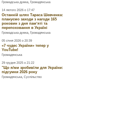
Громадська думка
,
Громадянська
14 лютого 2026 о 17:47
Останній шлях Тараса Шевченка:
плануємо заходи з нагоди 165
роковин з дня памʼяті та
перепоховання в Україні
Громадська думка
,
Громадянська
05 січня 2026 о 20:39
«7 чудес України» тепер у
YouTube!
Громадянська
29 грудня 2025 о 21:22
"Що я/ми зробив/ли для України:
підсумки 2026 року
Громадянська
,
Суспільство