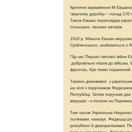
Критичні зауваження М.Євшана 
творчому доробку – понад 170 
Також Євшан перекладав україн
польських, чеських авторів.
1910 р. Микола Євшан вирушає 
Сріблянського, знайомиться з
Під час Першої світової війни 
добровільно пішов до війська. 
фронтах, був тяжко поранений
Таємно домовився з українським
на чолі з поручником Федюшкою,
Республіці. Затим поручник дає
вирушає –з полком на Перемишль
Тим часом Українська Націонал
поляками, наказує Федюшці розп
розгублені й деморалізовані. Пі