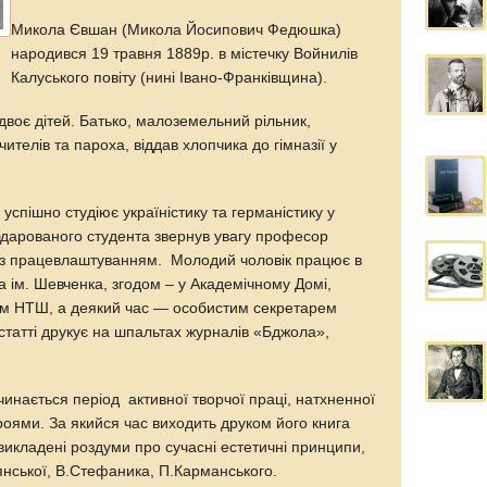
Микола Євшан (Микола Йосипович Федюшка)
народився 19 травня 1889р. в містечку Войнилів
Калуського повіту (нині Івано-Франківщина).
двоє дітей. Батько, малоземельний рільник,
телів та пароха, віддав хлопчика до гімназії у
спішно студіює україністику та германістику у
обдарованого студента звернув увагу професор
 з працевлаштуванням. Молодий чоловік працює в
а ім. Шевченка, згодом – у Академічному Домі,
ем НТШ, а деякий час — особистим секретарем
статті друкує на шпальтах журналів «Бджола»,
.
чинається період активної творчої праці, натхненної
оями. За якийся час виходить друком його книга
викладені роздуми про сучасні естетичні принципи,
янської, В.Стефаника, П.Карманського.