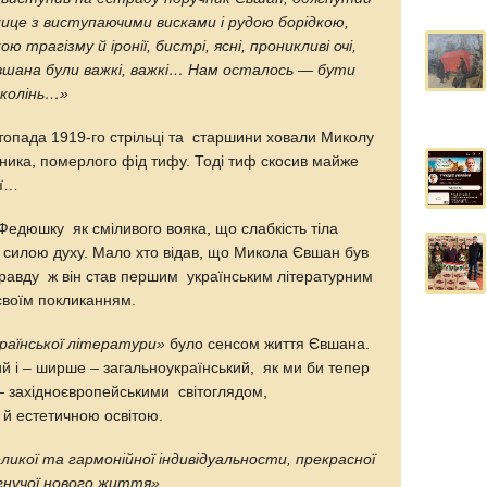
лице з виступаючими висками і рудою борідкою,
 трагізму й іронії, бистрі, ясні, проникливі очі,
 Євшана були важкі, важкі… Нам осталось — бути
околінь…»
стопада 1919-го стрільці та старшини ховали Миколу
чника, померлого фід тифу. Тоді тиф скосив майже
ії…
Федюшку як сміливого вояка, що слабкість тіла
 силою духу. Мало хто відав, що Микола Євшан був
равду ж він став першим українським літературним
своїм покликанням.
країнської літератури»
було сенсом життя Євшана.
й і – ширше – загальноукраїнський, як ми би тепер
— західноєвропейськими світоглядом,
 й естетичною освітою.
еликої та гармонійної індивідуальности, прекрасної
агнучої нового життя».