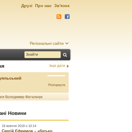
Друзі
Про нас
Зв'язок
Регіональні сайти
ня
Інші дати
Буяльський
Розгорнути
ся Володимир Фатальчук
ані Новини
18 жовтня 2018 о 10:14
Сергій Єфремов – «батько