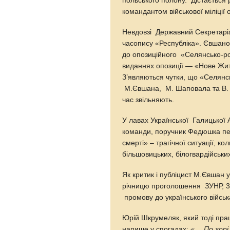
польського полону. Дістається
командантом військової міліції 
Невдовзі Державний Секретар
часопису «Республіка». Євшанов
до опозиційного «Селянсько-роб
виданнях опозиції — «Нове Жит
З’являються чутки, що «Селянс
М.Євшана, М. Шаповала та В. 
час звільняють.
У лавах Української Галицької 
команди, поручник Федюшка пер
смерті» – трагічної ситуації, к
більшовицьких, білогвардійських
Як критик і публіцист М.Євшан 
річницю проголошення ЗУНР, 31 
промову до українського військ
Юрій Шкрумеляк, який тоді пра
напише у спогадах:
«… По хорі