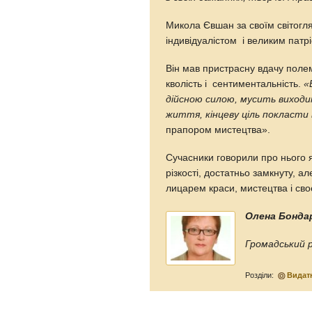
Микола Євшан за своїм світогл
індивідуалістом і великим пат
Він мав пристрасну вдачу полем
кволість і сентиментальність.
«
дійсною силою, мусить виход
життя, кінцеву ціль покласти
прапором мистецтва».
Сучасники говорили про нього 
різкості, достатньо замкнуту, а
лицарем краси, мистецтва і сво
Олена Бонда
Громадський р
Розділи:
Видатн