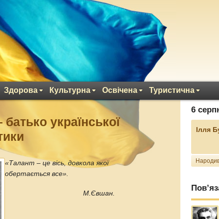
Здорова
Культурна
Освічена
Туристична
6 серп
батько української
Ілля 
тики
Народив
«Талант – це вісь, довкола якої
обертається все».
Пов’яз
М.Євшан.