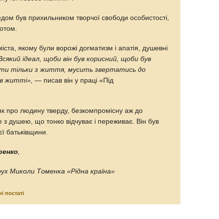
ядом був прихильником творчої свободи особистості,
ріотом.
іста, якому були ворожі догматизм і апатія, душевні
Всякий ідеал, щоби він був корисний, щоби був
ити тільки з життя, мусить звертатись до
 в житті»,
— писав він у праці «Під
як про людину тверду, безкомпромісну аж до
ле з душею, що тонко відчуває і переживає. Він був
єї батьківщини.
ренко
,
ух Миколи Томенка «Рідна країна»
і постаті