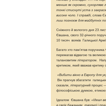
менше як скромно, сухорляве 
тонкі стиснуті уста з закраскою
високе чоло. I справді, слова
лиш погноєм для майбутніх п
Сніжного й вологого дня 23 ли
Євшана, свого 32-річного пору
10 тисяч вояків Галицької Арм
Багато хто пам’ятав поручника 
перемагав відвагою та великою
талановитим літератором. Нап
критиком, який вважав критику 
«Вибити вікно в Европу для у
Він прагнув збагатити галицьки
сказали, літературний процес 
філософіською думкою, етикою
Iдеалом Євшана був:
«Iдеал в
в своїх бажаннях, творчої і пр