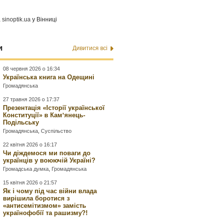
а
sinoptik.ua
у Вінниці
и
Дивитися всі
08 червня 2026 о 16:34
Українська книга на Одещині
Громадянська
27 травня 2026 о 17:37
Презентація «Історії української
Конституції» в Камʼянець-
Подільську
Громадянська
,
Суспільство
22 квітня 2026 о 16:17
Чи діждемося ми поваги до
українців у воюючій Україні?
Громадська думка
,
Громадянська
15 квітня 2026 о 21:57
Як і чому під час війни влада
вирішила боротися з
«антисемітизмом» замість
українофобії та рашизму?!