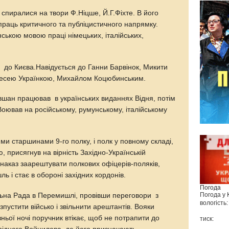
спиралися на твори Ф.Ніцше, Й.Г.Фіхте. В його
праць критичного та публіцистичного напрямку.
ською мовою праці німецьких, італійських,
до Києва.Навідується до Ганни Барвінок, Микити
 Лесею Українкою, Михайлом Коцюбинським.
Євшан працював в українських виданнях Відня, потім
Воював на російському, румунському, італійському
.
и старшинами 9-го полку, і полк у повному складі,
 присягнув на вірність Західно-Українській
 наказ заарештувати полкових офіцерів-поляків,
 і стає в обороні західних кордонів.
Погода
Погода у
ьна Рада в Перемишлі, провівши переговори з
вологість:
устити військо і звільнити арештантів. Вояки
зньої ночі поручник втікає, щоб не потрапити до
тиск: