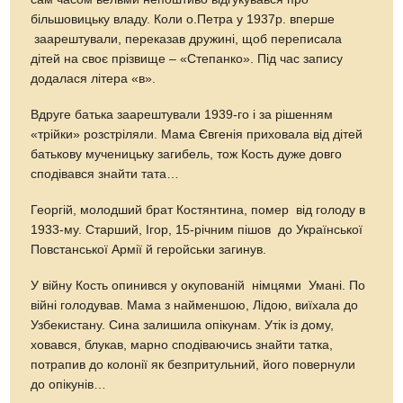
більшовицьку владу. Коли о.Петра у 1937р. вперше
заарештували, переказав дружині, щоб переписала
дітей на своє прізвище – «Степанко». Під час запису
додалася літера «в».
Вдруге батька заарештували 1939-го і за рішенням
«трійки» розстріляли. Мама Євгенія приховала від дітей
батькову мученицьку загибель, тож Кость дуже довго
сподівався знайти тата…
Георгій, молодший брат Костянтина, помер від голоду в
1933-му. Старший, Ігор, 15-річним пішов до Української
Повстанської Армії й геройськи загинув.
У війну Кость опинився у окупованій німцями Умані. По
війні голодував. Мама з найменшою, Лідою, виїхала до
Узбекистану. Сина залишила опікунам. Утік із дому,
ховався, блукав, марно сподіваючись знайти татка,
потрапив до колонії як безпритульний, його повернули
до опікунів…