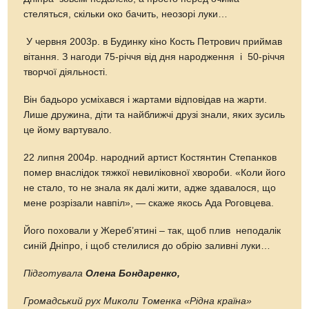
стеляться, скільки око бачить, неозорі луки…
У червня 2003р. в Будинку кіно Кость Петрович приймав
вітання. З нагоди 75-річчя від дня народження і 50-річчя
творчої діяльності.
Він бадьоро усміхався і жартами відповідав на жарти.
Лише дружина, діти та найближчі друзі знали, яких зусиль
це йому вартувало.
22 липня 2004р. народний артист Костянтин Степанков
помер внаслідок тяжкої невиліковної хвороби. «Коли його
не стало, то не знала як далі жити, адже здавалося, що
мене розрізали навпіл», — скаже якось Ада Роговцева.
Його поховали у Жереб’ятині – так, щоб плив неподалік
синій Дніпро, і щоб стелилися до обрію заливні луки…
Підготувала
Олена Бондаренко,
Громадський рух Миколи Томенка «Рідна країна»