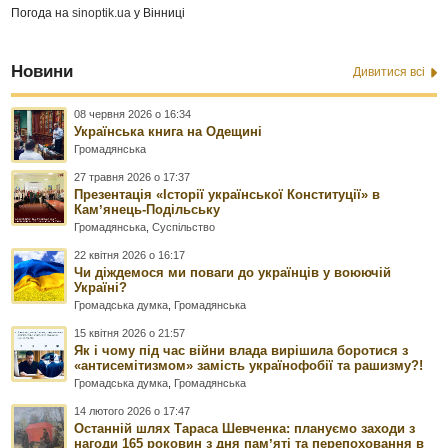
Погода на
sinoptik.ua
у Вінниці
Новини
Дивитися всі
08 червня 2026 о 16:34
Українська книга на Одещині
Громадянська
27 травня 2026 о 17:37
Презентація «Історії української Конституції» в
Камʼянець-Подільську
Громадянська
,
Суспільство
22 квітня 2026 о 16:17
Чи діждемося ми поваги до українців у воюючій
Україні?
Громадська думка
,
Громадянська
15 квітня 2026 о 21:57
Як і чому під час війни влада вирішила боротися з
«антисемітизмом» замість українофобії та рашизму?!
Громадська думка
,
Громадянська
14 лютого 2026 о 17:47
Останній шлях Тараса Шевченка: плануємо заходи з
нагоди 165 роковин з дня памʼяті та перепоховання в