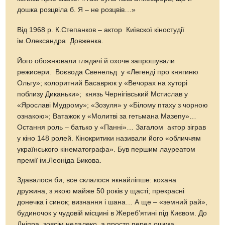
дошка розцвіла б. Я – не розцвів…»
Від 1968 р. К.Степанков – актор Київскої кіностудії
ім.Олександра Довженка.
Його обожнювали глядачі й охоче запрошували
режисери. Воєвода Свенельд у «Легенді про княгиню
Ольгу»; колоритний Басаврюк у «Вечорах на хуторі
поблизу Диканьки»; князь Чернігівський Мстислав у
«Ярославі Мудрому»; «Зозуля» у «Білому птаху з чорною
ознакою»; Ватажок у «Молитві за гетьмана Мазепу»…
Остання роль – батько у «Панні»… Загалом актор зіграв
у кіно 148 ролей. Кінокритики називали його «обличчям
українського кінематографа». Був першим лауреатом
премії ім.Леоніда Бикова.
Здавалося би, все склалося якнайліпше: кохана
дружина, з якою майже 50 років у щасті; прекрасні
донечка і синок; визнання і шана… А ще – «земний рай»,
будиночок у чудовій місцині в Жереб’ятині під Києвом. До
Дніпра зовсім недалеко, а просто перед очима