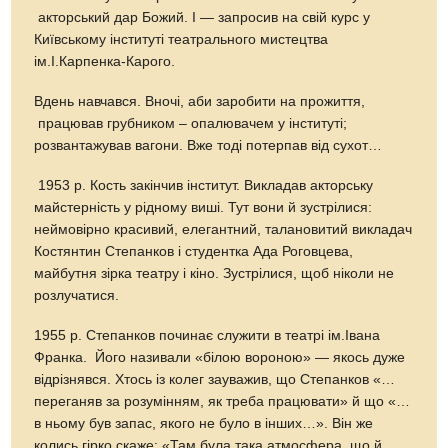
акторський дар Божий. І — запросив на свій курс у
Київському інституті театрального мистецтва
ім.І.Карпенка-Карого.
Вдень навчався. Вночі, аби заробити на прожиття,
працював грубником – опалювачем у інституті;
розвантажував вагони. Вже тоді потерпав від сухот…
1953 р. Кость закінчив інститут. Викладав акторську
майстерність у рідному виші. Тут вони й зустрілися:
неймовірно красивий, елегантний, талановитий викладач
Костянтин Степанков і студентка Ада Роговцева,
майбутня зірка театру і кіно. Зустрілися, щоб ніколи не
розлучатися.
1955 р. Степанков починає служити в театрі ім.Івана
Франка. Його називали «білою вороною» — якось дуже
відрізнявся. Хтось із колег зауважив, що Степанков «…
переганяв за розумінням, як треба працювати» й що «…
в ньому був запас, якого не було в інших…». Він же
колись гірко скаже: «Там була така атмосфера, що й