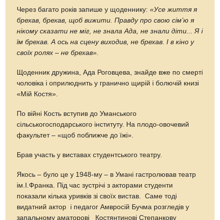
Через багато років запише у щоденнику:
«Усе життя я
брехав, брехав, щоб вижити. Правду про свою сім’ю я
нікому сказати не міг, не знала Ада, не знали діти... Я і
їм брехав. А ось на сцену виходив, не брехав. І в кіно у
своїх ролях – не брехав»
.
Щоденник дружина, Ада Роговцева, знайде вже по смерті
чоловіка і оприлюднить у гранично щирій і болючій книзі
«Мій Костя».
По війні Кость вступив до Уманського
сільськогосподарського інституту. На плодо-овочевий
факультет – «щоб поближче до їжі».
Брав участь у виставах студентського театру.
Якось – було це у 1948-му – в Умані гастролював театр
ім.І.Франка. Під час зустрічі з акторами студенти
показали кілька уривків зі своїх вистав. Саме тоді
видатний актор і педагог Амвросій Бучма розгледів у
запальному аматорові Костянтинові Степанкову