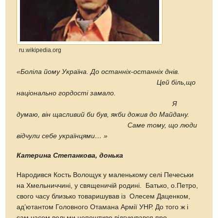
ru.wikipedia.org
«Боліла йому Україна. До останніх-останніх днів.
Цей біль,що
національно гордості замало.
Я
думаю, він щасливий би був, якби дожив до Майдану.
Саме тому, що люди
відчули себе українцями… »
Катерина Степанкова, донька
Народився Кость Волощук у маленькому селі Печеськи
на Хмельниччині, у священичій родині. Батько, о.Петро,
свого часу близько товаришував із Олесем Даценком,
ад’ютантом Головного Отамана Армії УНР. До того ж і
сам часом вельми непоштиво відгукувався про