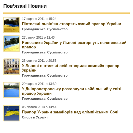
Пов’язані Новини
17 серпня 2011 о 15:24
Півтисячі львів’ян створять живий прапор України
Громадянська
,
Суспільство
27 липня 2011 о 12:43
Ровесники України у Львові розгорнуть велетенський
прапор
Громадянська
,
Суспільство
23 серпня 2011 о 20:56
У Львові півтисячі осіб створили «живий» прапор
України
Громадянська
,
Суспільство
29 червня 2011 о 13:30
У Дніпропетровську розгорнули найбільший у світі
прапор України
Громадянська
,
Суспільство
06 лютого 2014 о 14:44
Прапор України замайорів над олімпійським Сочі
Спорт в Україні