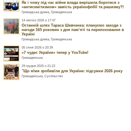
Як і чому під час війни влада вирішила боротися з
«антисемітизмом» замість українофобії та рашизму?!
Громадська думка
,
Громадянська
14 лютого 2026 о 17:47
Останній шлях Тараса Шевченка: плануємо заходи з
нагоди 165 роковин з дня памʼяті та перепоховання в
Україні
Громадська думка
,
Громадянська
05 січня 2026 о 20:39
«7 чудес України» тепер у YouTube!
Громадянська
29 грудня 2025 о 21:22
"Що я/ми зробив/ли для України: підсумки 2026 року
Громадянська
,
Суспільство