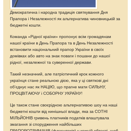
Демократична і народна традиція святкування Дня
Прапора і Незалежності як альтернатива чиновницькій за
бюджетні кошти.
Команда «Рідної країни» пропонує всім громадянам
нашої країни в День Прапора та в День Незалежності
встановити національний прапор України в своїх
домівках або авто на знак поваги і пошани до нашої
рідної, незалежної та суверенної держави.
Такий незначний, але патріотичний крок кожного
українця стане реальною дією, яка у ці святкові дні
об‘єднує нас як НАЦІЮ, що прагне мати СИЛЬНУ,
ПРОЦВІТАЮЧУ і СОБОРНУ УКРАЇНУ!
Це також стане своєрідною альтернативою шоу на наші
бюджетні кошти від нинішньої влади, яка за СОТНІ
МІЛЬЙОНІВ гривень платників податків влаштувала
змагання зі спорудження найбільших
ПРАПОРОТРИМАЧІВ (флагштоків) у кожній області, щоб