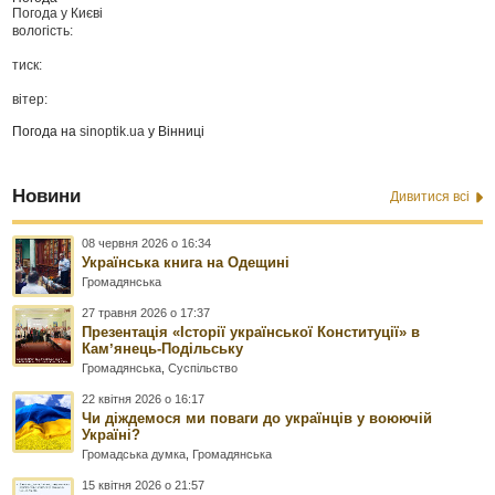
Погода у
Києві
вологість:
тиск:
вітер:
Погода на
sinoptik.ua
у Вінниці
Новини
Дивитися всі
08 червня 2026 о 16:34
Українська книга на Одещині
Громадянська
27 травня 2026 о 17:37
Презентація «Історії української Конституції» в
Камʼянець-Подільську
Громадянська
,
Суспільство
22 квітня 2026 о 16:17
Чи діждемося ми поваги до українців у воюючій
Україні?
Громадська думка
,
Громадянська
15 квітня 2026 о 21:57