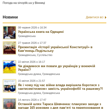
Погода на
sinoptik.ua
у Вінниці
Новини
Дивитися всі
08 червня 2026 о 16:34
Українська книга на Одещині
Громадянська
27 травня 2026 о 17:37
Презентація «Історії української Конституції» в
Камʼянець-Подільську
Громадянська
,
Суспільство
22 квітня 2026 о 16:17
Чи діждемося ми поваги до українців у воюючій
Україні?
Громадська думка
,
Громадянська
15 квітня 2026 о 21:57
Як і чому під час війни влада вирішила боротися з
«антисемітизмом» замість українофобії та рашизму?!
Громадська думка
,
Громадянська
14 лютого 2026 о 17:47
Останній шлях Тараса Шевченка: плануємо заходи з
нагоди 165 роковин з дня памʼяті та перепоховання в