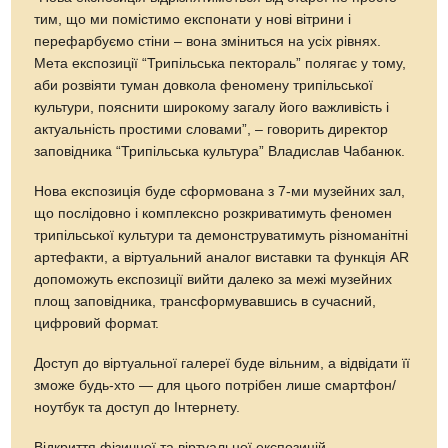
тим, що ми помістимо експонати у нові вітрини і
перефарбуємо стіни – вона зміниться на усіх рівнях.
Мета експозиції “Трипільська пектораль” полягає у тому,
аби розвіяти туман довкола феномену трипільської
культури, пояснити широкому загалу його важливість і
актуальність простими словами”, – говорить директор
заповідника “Трипільська культура” Владислав Чабанюк.
Нова експозиція буде сформована з 7-ми музейних зал,
що послідовно і комплексно розкриватимуть феномен
трипільської культури та демонструватимуть різноманітні
артефакти, а віртуальний аналог виставки та функція AR
допоможуть експозиції вийти далеко за межі музейних
площ заповідника, трансформувавшись в сучасний,
цифровий формат.
Доступ до віртуальної галереї буде вільним, а відвідати її
зможе будь-хто — для цього потрібен лише смартфон/
ноутбук та доступ до Інтернету.
Відкриття фізичної та віртуальної експозицій