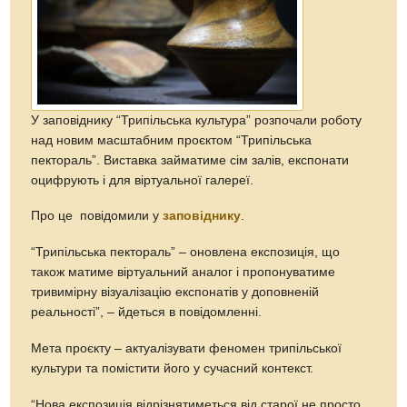
У заповіднику “Трипільська культура” розпочали роботу
над новим масштабним проєктом “Трипільська
пектораль”. Виставка займатиме сім залів, експонати
оцифрують і для віртуальної галереї.
Про це повідомили у
заповіднику
.
“Трипільська пектораль” – оновлена експозиція, що
також матиме віртуальний аналог і пропонуватиме
тривимірну візуалізацію експонатів у доповненій
реальності”, – йдеться в повідомленні.
Мета проєкту – актуалізувати феномен трипільської
культури та помістити його у сучасний контекст.
“Нова експозиція відрізнятиметься від старої не просто