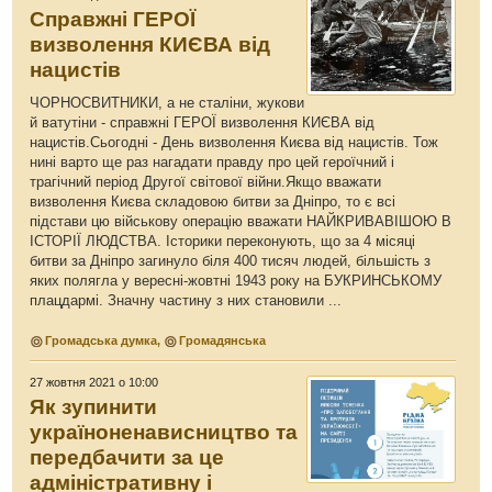
Справжні ГЕРОЇ
визволення КИЄВА від
нацистів
ЧОРНОСВИТНИКИ, а не сталіни, жукови
й ватутіни - справжні ГЕРОЇ визволення КИЄВА від
нацистів.Сьогодні - День визволення Києва від нацистів. Тож
нині варто ще раз нагадати правду про цей героїчний і
трагічний період Другої світової війни.Якщо вважати
визволення Києва складовою битви за Дніпро, то є всі
підстави цю військову операцію вважати НАЙКРИВАВІШОЮ В
ІСТОРІЇ ЛЮДСТВА. Історики переконують, що за 4 місяці
битви за Дніпро загинуло біля 400 тисяч людей, більшість з
яких полягла у вересні-жовтні 1943 року на БУКРИНСЬКОМУ
плацдармі. Значну частину з них становили ...
Громадська думка
,
Громадянська
27 жовтня 2021 о 10:00
Як зупинити
україноненависництво та
передбачити за це
адміністративну і