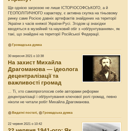
Ще однією загрозою не лише ІСТОРІОСОФСЬКОГО, а й
ГЕОПОЛІТИЧНОГО характеру, є активна скупка на тіньовому
ринку саме Росією давніх артефактів знайдених на території
України з часів княжої України-Русі. Згодом ці знахідки
вводяться в музейний та науковий обіг з «обґрунтуванням», як
такі, що знайдені на території Російської Федерації.
Громадська думка
30 вересня 2021 о 10:38
На захист Михайла
Драгоманова — ідеолога
децентралізації та
важливості громад
... Ті, хто самопроголосив себе авторами реформи
децентралізації і обґрунтування ключової ролі громад, певно
ніколи не читали робіт Михайла Драгоманова.
Видатні постаті
,
Громадська думка
22 червня 2021 о 10:42
22 червня 1941-ого: Як