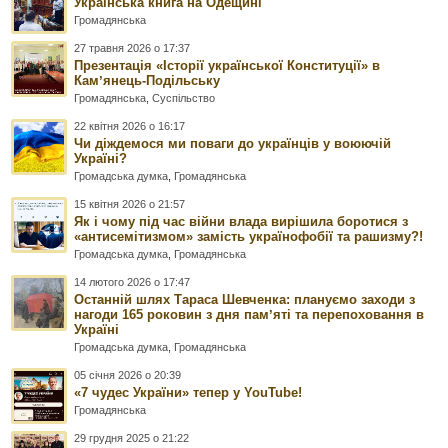
Українська книга на Одещині
Громадянська
27 травня 2026 о 17:37
Презентація «Історії української Конституції» в
Камʼянець-Подільську
Громадянська
,
Суспільство
22 квітня 2026 о 16:17
Чи діждемося ми поваги до українців у воюючій
Україні?
Громадська думка
,
Громадянська
15 квітня 2026 о 21:57
Як і чому під час війни влада вирішила боротися з
«антисемітизмом» замість українофобії та рашизму?!
Громадська думка
,
Громадянська
14 лютого 2026 о 17:47
Останній шлях Тараса Шевченка: плануємо заходи з
нагоди 165 роковин з дня памʼяті та перепоховання в
Україні
Громадська думка
,
Громадянська
05 січня 2026 о 20:39
«7 чудес України» тепер у YouTube!
Громадянська
29 грудня 2025 о 21:22