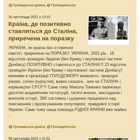
Громадська думка
,
Громадянська
30 листопада 2021 о 13:15
Країна, де позитивно
ставляться до Сталіна,
приречена на поразку
УКРАЇНА, як країна без історичної
пам’яті, приречена на ПОРАЗКУ. УКРАЇНА, 2021 рік.: 18
відсотків громадян України (без Криму і окупованої частини
Донбасу) ПОЗИТИВНО ставляться до СТАЛІНА?! 23 відсотки
громадян України (без Криму і окупованої частини Донбасу)
винними в організації ГОЛОДОМОРУ вважають: природні
умови, селян (куркулів), важко сказати…але не СТАЛІНА і
керівництво СРСР?! Саме тому Микола Томенко переконує
десятки академічних інституцій, тисячі вчених, викладачів і
вчителів історії, ЗМІ системно і щоденно працювати над
поясненням і пропагуванням популярної, правдивої історії
України. Саме тому наша команда РІДНОЇ КРАЇНИ вже майже
...
Громадська думка
,
Громадянська
06 листопада 2021 о 11:01