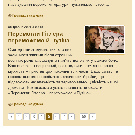
нав’язування ворожої літератури, чужинецької історії...
Громадська думка
08 травня 2021 о 00:18
Перемогли Гітлера –
переможемо й Путіна
Сьогодні ми згадуємо тих, хто ще
залишився живими після страшних
воєнних років та вшануйте пам'ять полеглих у важких боях.
Ваш внесок – неоціненний, ваші подвиги – нетлінні, ваша
мужність – приклад для поколінь всіх часів. Вашу славу та
героїзм сьогодні переймають захисники України, що
відстоюють незалежність та територіальну цілісність нашої
держави. Тож можемо з усією впевненістю сказати:
«Перемогли Гітлера – переможемо й Путіна».
Громадська думка
«
1
2
3
4
5
6
7
8
...
58
»