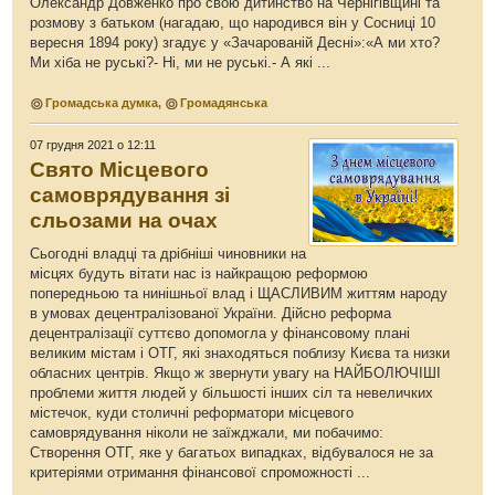
Олександр Довженко про свою дитинство на Чернігівщині та
розмову з батьком (нагадаю, що народився він у Сосниці 10
вересня 1894 року) згадує у «Зачарованій Десні»:«А ми хто?
Ми хіба не руські?- Ні, ми не руські.- А які ...
Громадська думка
,
Громадянська
07 грудня 2021 о 12:11
Свято Місцевого
самоврядування зі
сльозами на очах
Сьогодні владці та дрібніші чиновники на
місцях будуть вітати нас із найкращою реформою
попередньою та нинішньої влад і ЩАСЛИВИМ життям народу
в умовах децентралізованої України. Дійсно реформа
децентралізації суттєво допомогла у фінансовому плані
великим містам і ОТГ, які знаходяться поблизу Києва та низки
обласних центрів. Якщо ж звернути увагу на НАЙБОЛЮЧІШІ
проблеми життя людей у більшості інших сіл та невеличких
містечок, куди столичні реформатори місцевого
самоврядування ніколи не заїжджали, ми побачимо:
Створення ОТГ, яке у багатьох випадках, відбувалося не за
критеріями отримання фінансової спроможності ...