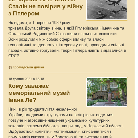
Сталін не повірив у війну
з Гітлером
Як відомо, з 1 вересня 1939 року
тривала Друга світову війна, в якій Гітлерівська Німеччина та
Сталінський Радянський Союз діяли спільно як союзники.
Вони розділили між собою сфери впливу та власні
геополітичні та ідеологічні інтереси у світі, проводили спільні
паради, активно торгували, твори Гітлера навіть видавалися в
СРСР.
Громадська думка
18 травня 2021 о 18:18
Кому заважає
меморіальний музей
Івана Ле?
Нині, в рік тридцятиліття незалежної
України, владними структурами на всіх рівнях ведеться
повзуче й агресивне нищення українських культурних
закладів, зокрема бібліотек, наприклад, у Черкаській області.
Відбувається «злиття», «оптимізація», списання тисяч
примірників книжок, як у Золотоноші, та виставляння й