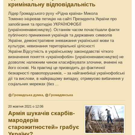
кримінальну відповідальність
Лідер Громадського руху «Рідна країна» Микола
Томенко ініціював петицію на сайті Президента України про
запобігання та протидію УКРАЇНОФОБІЇ
(україноненависництву). Останнім часом почастішали факти
публічного приниження українців та державних символів
України, демонстративне зневажання української мови та
культури, невизнання територіальної цілісності
України.Відсутність в українському законодавстві чіткого
визначення поняття «українофобія» (україноненависництво) не
дозволяє належним чином класифікувати злочини, вчинені на
його основі. На практиці це призводить до фактичної
безкарності правопорушників, – за найганебніші українофобські
дії та вислови, в найкращому випадку, отримуємо вибачення у
соціальних мережах (без ...
Громадська думка
,
Громадянська
20 жовтня 2021 о 12:06
Армія шукачів скарбів-
мародерів
старожитностей» грабує
Україну?