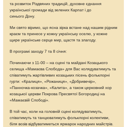
та розвиток Різдвяних традицій, духовне єднання
української громади від зелених Карпат і до
синього Дону.
Ми свято віримо, що ясна зірка встане над нашим рідним
краєм та принесе у кожну українську оселю, у кожне
щире українське серце мир, щастя та злагоду.
В програмі заходу 7 та 8 січня:
Починаючи з 11-00 – на сцені та майдані Козацького
селища «Мамаєва Слобода» для Вас колядуватимуть та
співатимуть жартівливих козацьких пісень фольклорні
гурти: «Кралиця», «Рожаниця», «Добривечір»,
«Панночка-козачка», «Калита», а також церковний хор
козацької церкви Покрова Пресвятої Богородиці на
«Мамаєвій Слободі».
В той час, коли на головній сцені колядуватимуть,
співатимуть та танцюватимуть фольклорні колективи,
біля возів відбуватиметься ярмарок народних майстрів.