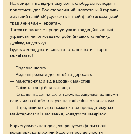
На майдані, на відкритому вогні, слобідські господині
приготують для Вас старовинний щляхетський гарячий
хмільний напій «Мусулєс» (глінтвейн), або ж козацький
трав`яний чай «Гербата».
Також ви зможете продегустувати традиційні хмільні
українські напої козацької доби (вишняк, слив’янку,
дулівку, медовуху).
Будемо колядувати, співати та танцювати – гарні
мислі мати!
— Різдвяна шопка
— Різдвяні розваги для дітей та дорослих
— Майстер-класи від народних майстрів
— Співи та танці біля вогнища
— Катання на санчатах, а також на запряжених кіньми
санях чи возі, або ж верхи на коні спільно з козаками
— В традиційних українських хатах проводитимуться
майстер-класи із засівання, колядок та щедрівок
Користуючись нагодою, запрошуємо фольклорні
колективи, котрі хотіли б долучитись до участі у