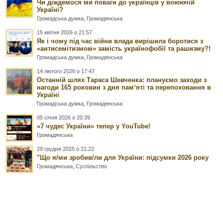
Чи діждемося ми поваги до українців у воюючій
Україні?
Громадська думка
,
Громадянська
15 квітня 2026 о 21:57
Як і чому під час війни влада вирішила боротися з
«антисемітизмом» замість українофобії та рашизму?!
Громадська думка
,
Громадянська
14 лютого 2026 о 17:47
Останній шлях Тараса Шевченка: плануємо заходи з
нагоди 165 роковин з дня памʼяті та перепоховання в
Україні
Громадська думка
,
Громадянська
05 січня 2026 о 20:39
«7 чудес України» тепер у YouTube!
Громадянська
29 грудня 2025 о 21:22
"Що я/ми зробив/ли для України: підсумки 2026 року
Громадянська
,
Суспільство