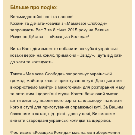
Більше про подію:
Вельмидостойні пані та панове!
Козаки та дівчата-козачки з «Мамаєвої Слободи»
запрошують Вас 7 та 8 січня 2015 року на Велике
Різдвяне Дійство — «Козацька Коляда»!
Ви та Ваші діти зможете побачити, як чубаті українські
козаки верхи на конях, тримаючи «Звізду», їдуть від хати
до хати та колядують.
Також «Мамаєва Слобода» запропонує українській
громаді майстер-клас із приготування куті. Для цього ми
використаємо макітри з макогонами для розтирання маку
та автентичні дерев`яні ступи. Кожен бажаючий зможе
взяти жменьку пшеничного зерна та власноруч натовкти
його в ступі для приготування справжньої куті. За Вашим
бажанням в хатах, під тріскіт дров у печі, Ви зможете
вивчити стародавні українські колядки та щедрівки.
Фестиваль «Козацька Коляда» має на меті збереження