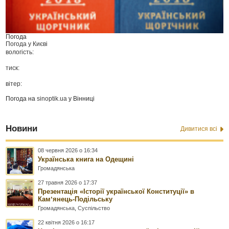
Погода
Погода у
Києві
вологість:
тиск:
вітер:
Погода на
sinoptik.ua
у Вінниці
Новини
Дивитися всі
08 червня 2026 о 16:34
Українська книга на Одещині
Громадянська
27 травня 2026 о 17:37
Презентація «Історії української Конституції» в
Камʼянець-Подільську
Громадянська
,
Суспільство
22 квітня 2026 о 16:17