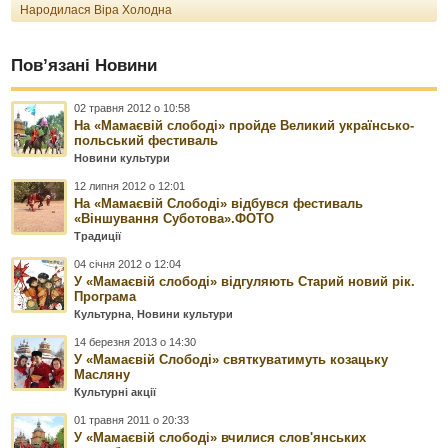
Народилася Віра Холодна
Пов’язані Новини
02 травня 2012 о 10:58
На «Мамаєвій слободі» пройде Великий українсько-
польський фестиваль
Новини культури
12 липня 2012 о 12:01
На «Мамаєвій Слободі» відбувся фестиваль
«Віншування Суботова».ФОТО
Традиції
04 січня 2012 о 12:04
У «Мамаєвій слободі» відгуляють Старий новий рік.
Програма
Культурна
,
Новини культури
14 березня 2013 о 14:30
У «Мамаєвій Слободі» святкуватимуть козацьку
Масляну
Культурні акції
01 травня 2011 о 20:33
У «Мамаєвій слободі» вчилися слов'янських