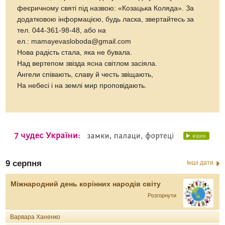
феєричному святі під назвою: «Козацька Коляда». За
додатковою інформацією, будь ласка, звертайтесь за
тел. 044-361-98-48, або на
ел.: mamayevasloboda@gmail.com
Нова радість стала, яка не бувала.
Над вертепом звізда ясна світлом засіяла.
Ангели співають, славу й честь звіщають,
На небесі і на землі мир проповідають.
9 серпня
Інші дати
Міжнародний день корінних народів світу
Розгорнути
Варвара Ханенко