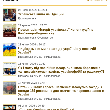
08 червня 2026 о 16:34
Українська книга на Одещині
Громадянська
27 травня 2026 о 17:37
Презентація «Історії української Конституції» в
Камʼянець-Подільську
Громадянська
,
Суспільство
22 квітня 2026 о 16:17
Чи діждемося ми поваги до українців у воюючій
Україні?
Громадська думка
,
Громадянська
15 квітня 2026 о 21:57
Як і чому під час війни влада вирішила боротися з
«антисемітизмом» замість українофобії та рашизму?!
Громадська думка
,
Громадянська
14 лютого 2026 о 17:47
Останній шлях Тараса Шевченка: плануємо заходи з
нагоди 165 роковин з дня памʼяті та перепоховання в
Україні
Громадська думка
,
Громадянська
05 січня 2026 о 20:39
«7 чудес України» тепер у YouTube!