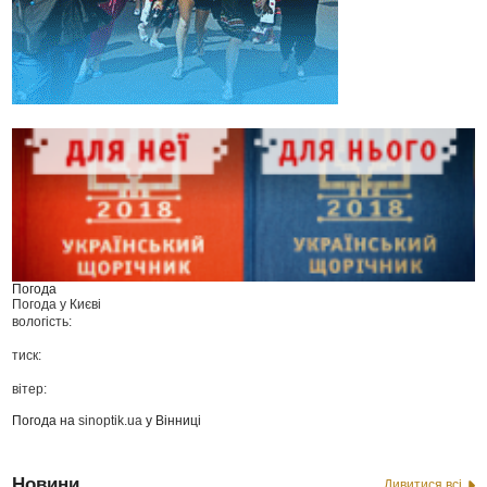
Погода
Погода у
Києві
вологість:
тиск:
вітер:
Погода на
sinoptik.ua
у Вінниці
Новини
Дивитися всі