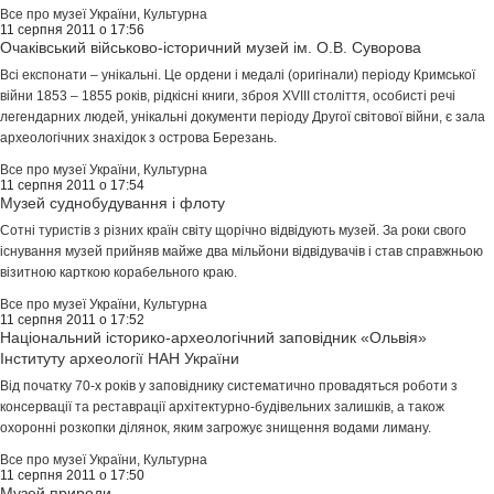
Все про музеї України
,
Культурна
11 серпня 2011 о 17:56
Очаківський військово-історичний музей ім. О.В. Суворова
Всі експонати – унікальні. Це ордени і медалі (оригінали) періоду Кримської
війни 1853 – 1855 років, рідкісні книги, зброя ХVІІІ століття, особисті речі
легендарних людей, унікальні документи періоду Другої світової війни, є зала
археологічних знахідок з острова Березань.
Все про музеї України
,
Культурна
11 серпня 2011 о 17:54
Музей суднобудування і флоту
Сотні туристів з різних країн світу щорічно відвідують музей. За роки свого
існування музей прийняв майже два мільйони відвідувачів і став справжньою
візитною карткою корабельного краю.
Все про музеї України
,
Культурна
11 серпня 2011 о 17:52
Національний історико-археологічний заповідник «Ольвія»
Інституту археології НАН України
Від початку 70-х років у заповіднику систематично провадяться роботи з
консервації та реставрації архітектурно-будівельних залишків, а також
охоронні розкопки ділянок, яким загрожує знищення водами лиману.
Все про музеї України
,
Культурна
11 серпня 2011 о 17:50
Музей природи