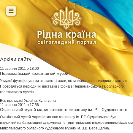
Архіви сайту
11 серпня 2011 о 18:00
Первомайський краєзнавчий музей
У музеї функціонує три виставкові зали, які максимально використовуються.
Проводяться періодичні виставки з фондів Первомайського та обласного
краєзнавчого музеїв.
Все про музеї України
,
Культурна
11 серпня 2011 о 17:58
Очаківський музей мариністичного живопису ім. Р.Г. Судковського
Очаківський музей мариністичного живопису ім. Р.Г. Судковського був
відкритий на батьківщині художника і є територіально відокремленим відділом
Миколаївського обласного художнього музею ім. В.В. Верещагіна.