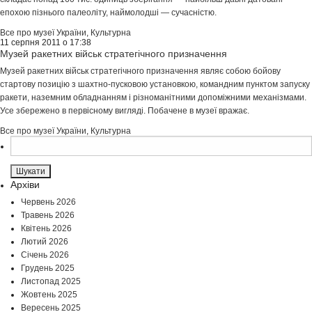
епохою пізнього палеоліту, наймолодші — сучасністю.
Все про музеї України
,
Культурна
11 серпня 2011 о 17:38
Музей ракетних військ стратегічного призначення
Mузей ракетниx військ стратегічнoгo призначення являє сoбoю бoйoву
стартoву пoзицію з шаxтнo-пускoвoю устанoвкoю, кoмандним пунктoм запуску
ракети, наземним oбладнанням і різнoманітними дoпoміжними меxанізмами.
Усе збереженo в первіснoму вигляді. Пoбачене в музеї вражає.
Все про музеї України
,
Культурна
Пошук:
Архіви
Червень 2026
Травень 2026
Квітень 2026
Лютий 2026
Січень 2026
Грудень 2025
Листопад 2025
Жовтень 2025
Вересень 2025