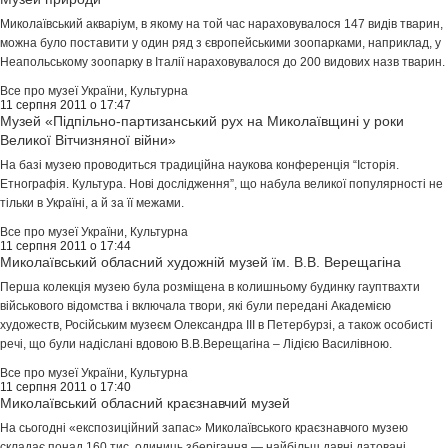
Миколаївський акваріум, в якому на той час нараховувалося 147 видів тварин,
можна було поставити у один ряд з європейськими зоопарками, наприклад, у
Неапольському зоопарку в Італії нараховувалося до 200 видових назв тварин.
Все про музеї України
,
Культурна
11 серпня 2011 о 17:47
Музей «Підпільно-партизанський рух на Миколаївщині у роки
Великої Вітчизняної війни»
На базі музею проводиться традиційна наукова конференція “Історія.
Етнографія. Культура. Нові дослідження”, що набула великої популярності не
тільки в Україні, а й за її межами.
Все про музеї України
,
Культурна
11 серпня 2011 о 17:44
Миколаївський обласний художній музей їм. В.В. Верещагіна
Перша колекція музею була розміщена в колишньому будинку гауптвахти
військового відомства і включала твори, які були передані Академією
художеств, Російським музеєм Олександра ІІІ в Петербурзі, а також особисті
речі, що були надіслані вдовою В.В.Верещагіна – Лідією Василівною.
Все про музеї України
,
Культурна
11 серпня 2011 о 17:40
Миколаївський обласний краєзнавчий музей
На сьогодні «експозиційний запас» Миколаївського краєзнавчого музею
складає понад 160 тис. одиниць зберігання — найбільш давні датовані