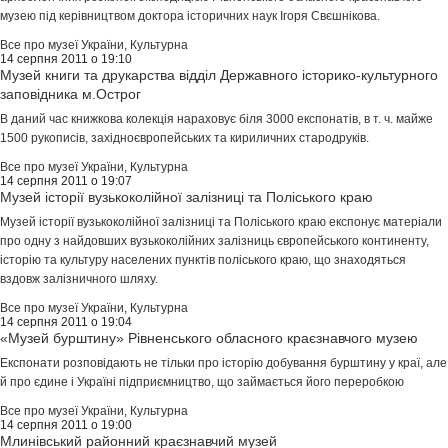
музею під керівництвом доктора історичних наук Ігоря Свєшнікова.
Все про музеї України
,
Культурна
14 серпня 2011 о 19:10
Музей книги та друкарства відділ Державного історико-культурного
заповідника м.Острог
В даний час книжкова колекція нараховує біля 3000 експонатів, в т. ч. майже
1500 рукописів, західноєвропейських та кириличних стародруків.
Все про музеї України
,
Культурна
14 серпня 2011 о 19:07
Музей історії вузькоколійної залізниці та Поліського краю
Музей історії вузькоколійної залізниці та Поліського краю експонує матеріали
про одну з найдовших вузькоколійних залізниць європейського континенту,
історію та культуру населених пунктів поліського краю, що знаходяться
вздовж залізничного шляху.
Все про музеї України
,
Культурна
14 серпня 2011 о 19:04
«Музей бурштину» Рівненського обласного краєзнавчого музею
Експонати розповідають не тільки про історію добування бурштину у краї, але
й про єдине і Україні підприємництво, що займається його переробкою
Все про музеї України
,
Культурна
14 серпня 2011 о 19:00
Млинівський районний краєзнавчий музей