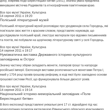
добу, зокрема події Берестецької битви (1651), значна увага приділена
минувшині містечка Радивилів та етнографічним пам’ятникам краю.
Все про музеї України
,
Культурна
14 серпня 2011 о 19:20
Поліський літературний музей
Поліський літературний музей розповідає про уродженців села Городець, які
пов’язали своє життя з красним словом, представляє науковців, що
досліджували поліський край, ілюструє матеріали про відомих письменників
та поетів, які побували на щорічному літературному святі у селі Городець.
Все про музеї України
,
Культурна
14 серпня 2011 о 19:17
Нумізматична виставка Державного історико-культурного
заповідника м.Острог
Значну частину збірки складають монети, паперові гроші та нагороди
російської імперії. Експозиція виставки розпочинається монетами Петра І,
який у 1704 році провів грошову реформу, в ході якої було закладено основи
грошової системи Росії, що функціонувала більше двохсот років.
Все про музеї України
,
Культурна
14 серпня 2011 о 19:14
Національний історико-меморіальний заповідник «Поле
Берестецької битви»
В його експозиції представлені унікальні речі 17 ст. віднайдені під час
археологічних розкопок експедицією Рівненського обласного краєзнавчого