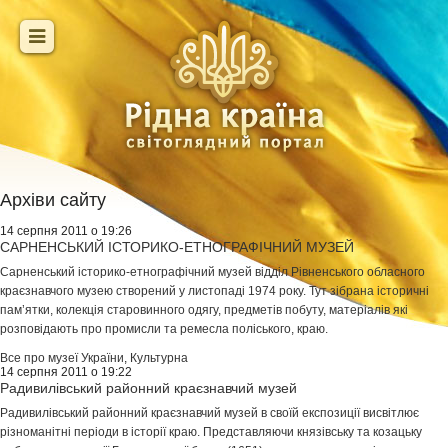
Архіви сайту
14 серпня 2011 о 19:26
САРНЕНСЬКИЙ ІСТОРИКО-ЕТНОГРАФІЧНИЙ МУЗЕЙ
Сарненський історико-етнографічний музей відділ Рівненського обласного
краєзнавчого музею створений у листопаді 1974 року. Тут зібрана історичні
пам’ятки, колекція старовинного одягу, предметів побуту, матеріалів які
розповідають про промисли та ремесла поліського, краю.
Все про музеї України
,
Культурна
14 серпня 2011 о 19:22
Радивилівський районний краєзнавчий музей
Радивилівський районний краєзнавчий музей в своїй експозиції висвітлює
різноманітні періоди в історії краю. Представляючи князівську та козацьку