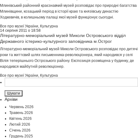
Млинівський районний краєзнавчий музей розповідає про природні багатства
Млинівщини, козацький період в історії краю та князівську династію
Ходкевичів, в колишньому палаці якої музей функціонує сьогодні.
Все про музеї України
,
Культурна
14 серпня 2011 о 18:58
Літературно-меморіальний музей Миколи Островського відділ
Державного істерико-культурного заповідника м.Острог
Літературно-меморіальний музей Миколи Островського розповідає про дитячі
роки та життєвий шлях письменника-революціонера, який народився у селі
Вілія теперішнього Острозького району. Експозиція розміщена у будинку, де
народився майбутній революціонер.
Все про музеї України
,
Культурна
Пошук:
Архіви
Червень 2026
Травень 2026
Квітень 2026
Лютий 2026
Січень 2026
Грудень 2025