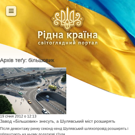
Архів теґу:
більшовик
19 січня 2012 о 12:13
Завод «Більшовик» знесуть, а Шулявський міст розширять
Після демонтажу ринку секонд-хенд Шулявський шляхопровід розширять і
облаштують на ньому додаткові з'їзди...