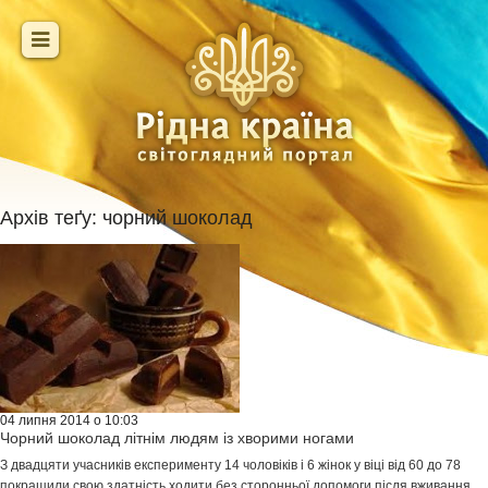
Архів теґу:
чорний шоколад
04 липня 2014 о 10:03
Чорний шоколад літнім людям із хворими ногами
З двадцяти учасників експерименту 14 чоловіків і 6 жінок у віці від 60 до 78
покращили свою здатність ходити без сторонньої допомоги після вживання