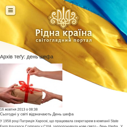
Архів теґу:
день шефа
16 жовтня 2013 о 08:38
Сьогодні у світі відзначають День шефа
У 1958 році Патриція Хароскі, що працювала секретарем в компанії State
Farm Insurance Company у США, запропонувала нове свято - День Шефа . У